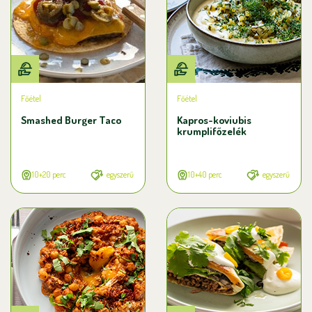
Főétel
Főétel
Smashed Burger Taco
Kapros-koviubis
krumplifőzelék
10+20 perc
egyszerű
10+40 perc
egyszerű