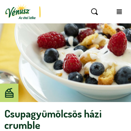
Csupagyümölcsös házi
crumble