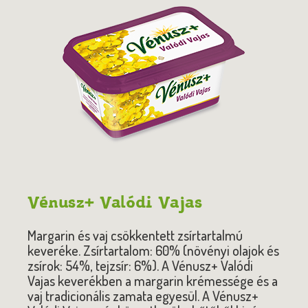
Vénusz+ Valódi Vajas
Margarin és vaj csökkentett zsírtartalmú
keveréke. Zsírtartalom: 60% (növényi olajok és
zsírok: 54%, tejzsír: 6%). A Vénusz+ Valódi
Vajas keverékben a margarin krémessége és a
vaj tradicionális zamata egyesül. A Vénusz+