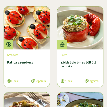
Szendvics
Főétel
Katica szendvics
Zöldségkrémes töltött
paprika
10 perc
egyszerű
70 perc
egyszerű