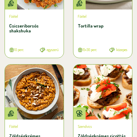
Főétel
Főétel
Csicseriborsós
Tortilla wrap
shakshuka
10 perc
egyszerű
15+30 perc
közepes
Főétel
Szendvics
Zöldségkrémes
Zöldségkrémes ricottás