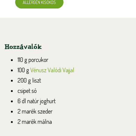
ALLERGÉN KISOKOS
Hozzávalók
110 g porcukor
100 g
Vénusz Valódi Vajjal
200 g liszt
csipet só
6 dl natúr joghurt
2 marék szeder
2 marék málna