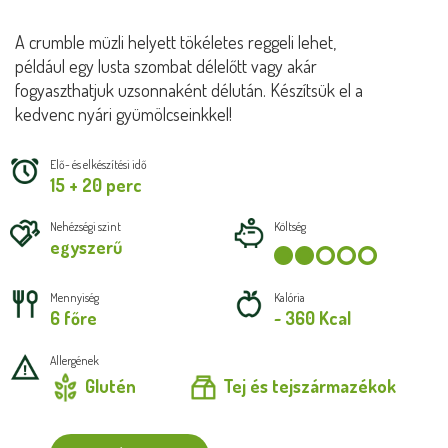
A crumble müzli helyett tökéletes reggeli lehet,
például egy lusta szombat délelőtt vagy akár
fogyaszthatjuk uzsonnaként délután. Készítsük el a
kedvenc nyári gyümölcseinkkel!
Elő- és elkészítési idő
15 + 20 perc
Nehézségi szint
Költség
egyszerű
Mennyiség
Kalória
6 főre
~ 360 Kcal
Allergének
Glutén
Tej és tejszármazékok