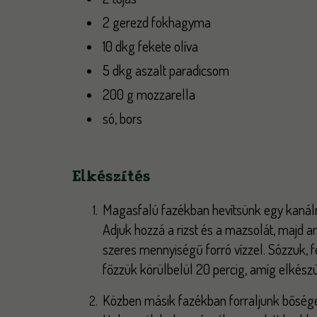
2 gerezd fokhagyma
10 dkg fekete olíva
5 dkg aszalt paradicsom
200 g mozzarella
só, bors
Elkészítés
Magasfalú fazékban hevítsünk egy kanáln
Adjuk hozzá a rizst és a mazsolát, majd am
szeres mennyiségű forró vízzel. Sózzuk, f
főzzük körülbelül 20 percig, amíg elkészü
Közben másik fazékban forraljunk bőség