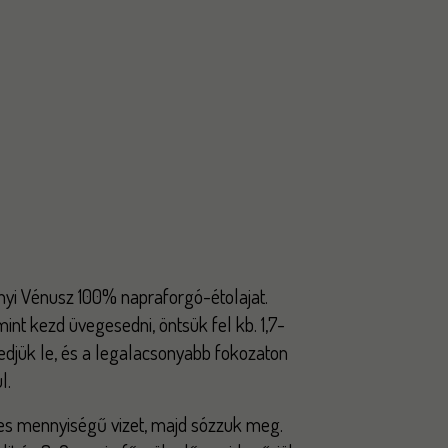
yi Vénusz 100% napraforgó-étolajat.
int kezd üvegesedni, öntsük fel kb. 1,7-
edjük le, és a legalacsonyabb fokozaton
l.
es mennyiségű vizet, majd sózzuk meg.