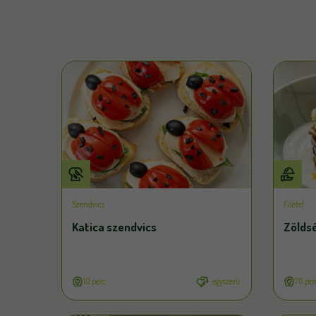
Szendvics
Főétel
Katica szendvics
Zölds
10 perc
egyszerű
70 per