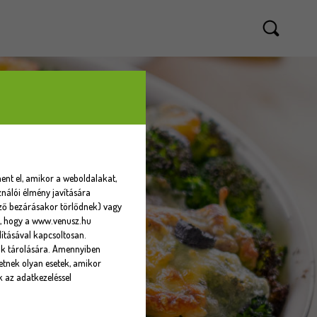
ent el, amikor a weboldalakat,
nálói élmény javítására
sző bezárásakor törlődnek) vagy
eti, hogy a www.venusz.hu
ításával kapcsoltosan.
ók tárolására. Amennyiben
tnek olyan esetek, amikor
k az adatkezeléssel