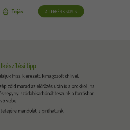
Tojás
ALLERGÉN KISOKOS
lkészítési tipp
álaljuk friss, kierezett, kimagozott chilivel.
zép zöld marad az előfőzés után is a brokkoli, ha
éshegynyi szódabikarbónát teszünk a forrásban
évő vízbe.
 tetejére mandulát is piríthatunk.