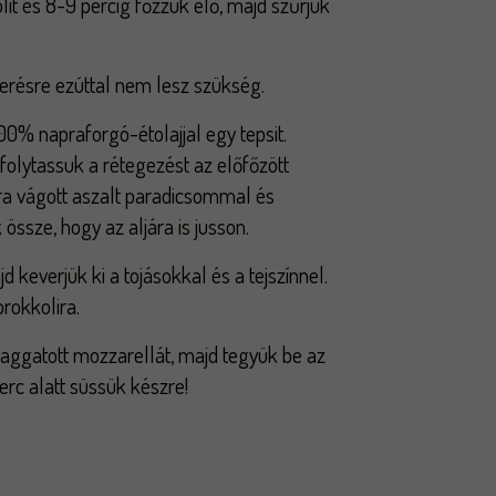
it és 8-9 percig főzzük elő, majd szűrjük
verésre ezúttal nem lesz szükség.
00% napraforgó-étolajjal egy tepsit.
d folytassuk a rétegezést az előfőzött
óra vágott aszalt paradicsommal és
össze, hogy az aljára is jusson.
keverjük ki a tojásokkal és a tejszínnel.
brokkolira.
zaggatott mozzarellát, majd tegyük be az
erc alatt süssük készre!