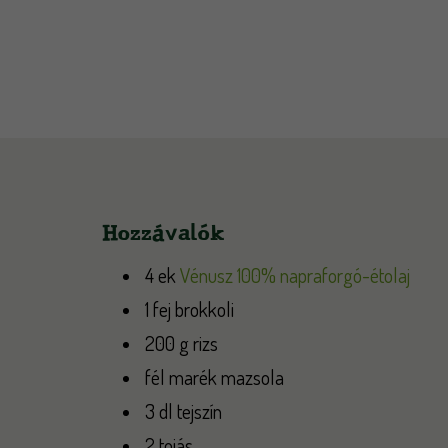
Hozzávalók
4 ek
Vénusz 100% napraforgó-étolaj
1 fej brokkoli
200 g rizs
fél marék mazsola
3 dl tejszín
2 tojás