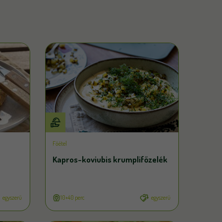
Főétel
Kapros-koviubis krumplifőzelék
egyszerű
10+40 perc
egyszerű