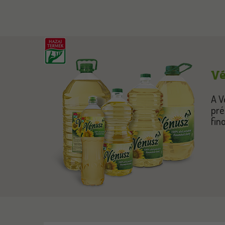
Vé
A V
pré
fin