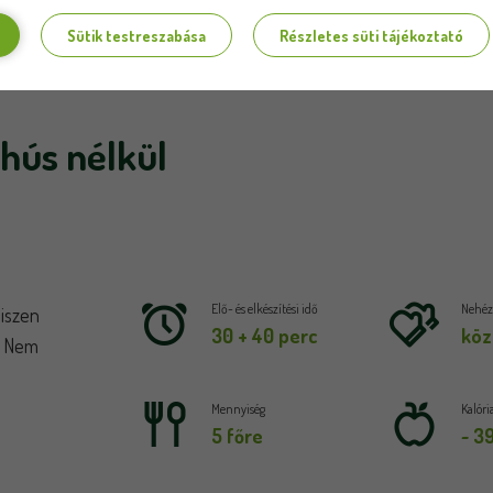
Sütik testreszabása
Részletes süti tájékoztató
 hús nélkül
Elő- és elkészítési idő
Nehézs
hiszen
30 + 40 perc
köz
! Nem
Mennyiség
Kalóri
5 főre
~ 3