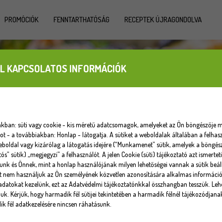
PROMÓCIÓK
FENNTARTHATÓSÁG
RECEPTEK ÚJRAGONDOLVA
L KAPCSOLATOS INFORMÁCIÓK
iakban: süti vagy cookie - kis méretű adatcsomagok, amelyeket az Ön böngészője m
 - a továbbiakban: Honlap - látogatja. A sütiket a weboldalak általában a felhasz
eboldal vagy kizárólag a látogatás idejére (“Munkamenet” sütik, amelyek a böngé
tós” sütik) „megjegyzi” a felhasználót. A jelen Cookie (süti) tájékoztató azt ismert
unk és Önnek, mint a honlap használójának milyen lehetőségei vannak a sütik beáll
at nem használjuk az Ön személyének közvetlen azonosítására alkalmas informáci
datokat kezelünk, ezt az Adatvédelmi tájékoztatónkkal összhangban tesszük. Lehe
uk. Kérjük, hogy harmadik fél sütijei tekintetében a harmadik félnél tájékozódjana
k fél adatkezelésére nincsen ráhatásunk.