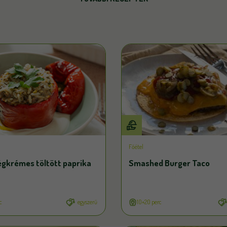
Főétel
égkrémes töltött paprika
Smashed Burger Taco
c
egyszerű
10+20 perc