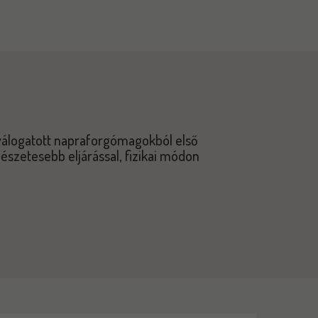
válogatott napraforgómagokból első
mészetesebb eljárással, fizikai módon