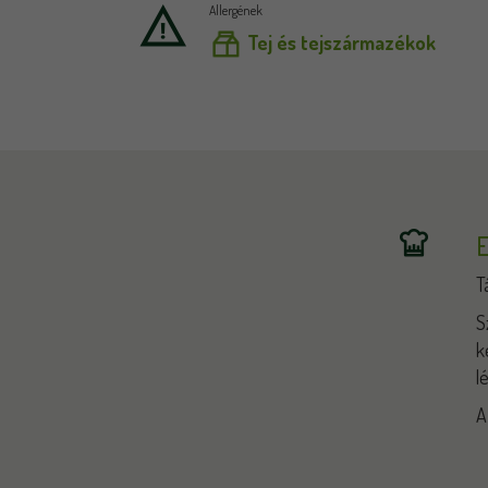
Allergének
Tej és tejszármazékok
E
T
S
k
l
A