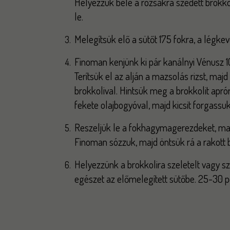
Helyezzük bele a rózsákra szedett brokkol
le.
Melegítsük elő a sütőt 175 fokra, a légke
Finoman kenjünk ki pár kanálnyi Vénusz 1
Terítsük el az alján a mazsolás rizst, maj
brokkolival. Hintsük meg a brokkolit apr
fekete olajbogyóval, majd kicsit forgassuk 
Reszeljük le a fokhagymagerezdeket, majd 
Finoman sózzuk, majd öntsük rá a rakott 
Helyezzünk a brokkolira szeletelt vagy s
egészet az előmelegített sütőbe. 25-30 p