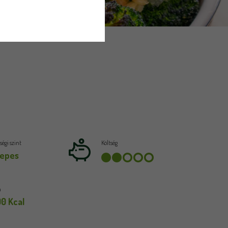
égi szint
Költség
epes
a
90 Kcal