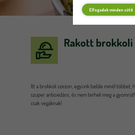
Elfogadok minden sütit
Rakott brokkoli
Itt a brokkoli szezon, együnk belőle minél többet, 
szuper antioxidáns, és nem terheli meg a gyomrot
csak vegáknak!