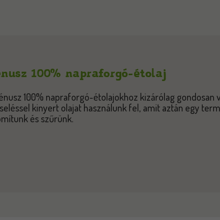
nusz 100% napraforgó-étolaj
énusz 100% napraforgó-étolajokhoz kizárólag gondosan 
seléssel kinyert olajat használunk fel, amit aztán egy ter
omítunk és szűrünk.