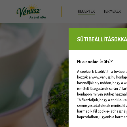
RECEPTEK
TERMÉKEK
SÜTIBEÁLLÍTÁSOKKA
Mi a cookie (süti)?
A cookie-k („sütik”) - a tovább
köztük a www.venusz.hu honlapot
használják oly módon, hogy a w
ismételt látogatások során (“Tar
honlapon milyen sütiket használ
Tájékoztatjuk, hogy a cookie-k
személyes adatoknak minősülő a
harmadik fél cookie-ját használj
kapcsolatban, ugyanis a harmadi