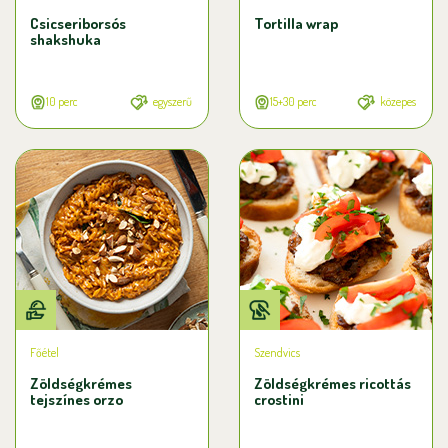
Csicseriborsós
Tortilla wrap
shakshuka
10 perc
egyszerű
15+30 perc
közepes
Főétel
Szendvics
Zöldségkrémes
Zöldségkrémes ricottás
tejszínes orzo
crostini