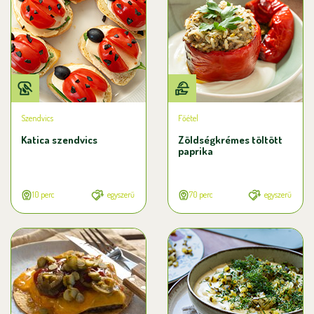
Szendvics
Főétel
Katica szendvics
Zöldségkrémes töltött
paprika
10 perc
egyszerű
70 perc
egyszerű