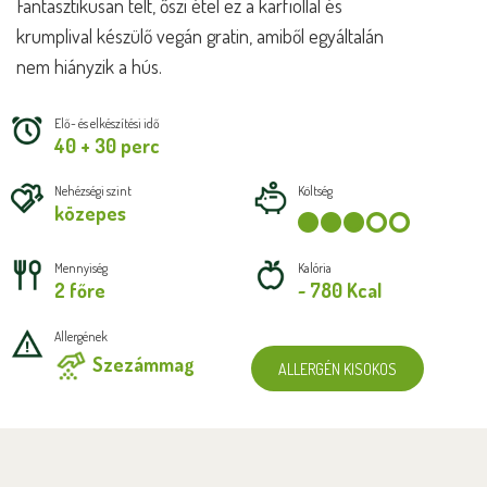
Fantasztikusan telt, őszi étel ez a karfiollal és
krumplival készülő vegán gratin, amiből egyáltalán
nem hiányzik a hús.
Elő- és elkészítési idő
40 + 30 perc
Nehézségi szint
Költség
közepes
Mennyiség
Kalória
2 főre
~ 780 Kcal
Allergének
Szezámmag
ALLERGÉN KISOKOS