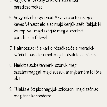
Vágjuk fel vékony csíkokra a szárított
paradicsomokat.
Vegyünk elő egy jénait. Az aljára öntsünk egy
kevés Vénuszt étolajat, majd kenjük szét. Rakjuk ki
krumplival, majd szórjuk meg a szárított
paradicsom felével.
Halmozzuk rá a karfiolrózsákat, és a maradék
szárított paradicsomot, majd öntsük le a szósszal.
Mielőtt sütőbe tennénk, szórjuk meg
szezámmaggal, majd süssük aranybarnára fél óra
alatt.
Tálalás előtt picit hagyjuk szikkadni, majd szórjuk
meg friss korianderrel.