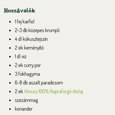
Hozzávalók
1 fej karfiol
2-3 db közepes krumpli
4 dl kókusztejszín
2 ek keményítő
1 dl víz
2 ek curry por
3 fokhagyma
6-8 db aszalt paradicsom
2 ek
Vénusz 100% Napraforgó étolaj
szezámmag
koriander