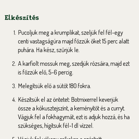
Elkészítés
Pucoljuk meg a krumplikat, szeljük fel fél-egy
centi vastagságúra majd főzzük őket 15 perc alatt
puhára. Ha kész, szűrjük le.
A karfiolt mossuk meg, szedjük rózsáira, majd ezt
is főzzük elő, 5-6 percig.
Melegítsük elő a sütőt 180 fokra.
Készítsük el az öntetet: Botmixerrel keverjük
össze a kókusztejszínt, a keményítőt és a curryt.
Vágjuk fel a fokhagymát, ezt is adjuk hozzá, és ha
szükséges, hígítsuk fél-1 dl vízzel.