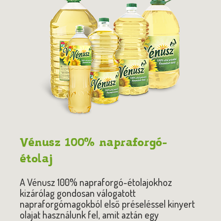
Vénusz 100% napraforgó-
étolaj
A Vénusz 100% napraforgó-étolajokhoz
kizárólag gondosan válogatott
napraforgómagokból első préseléssel kinyert
olajat használunk fel, amit aztán egy