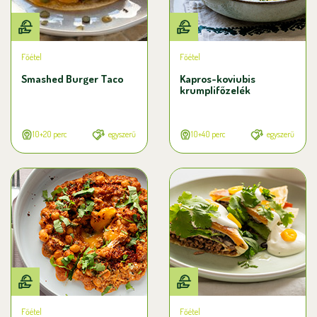
Főétel
Főétel
Smashed Burger Taco
Kapros-koviubis
krumplifőzelék
10+20 perc
egyszerű
10+40 perc
egyszerű
Főétel
Főétel