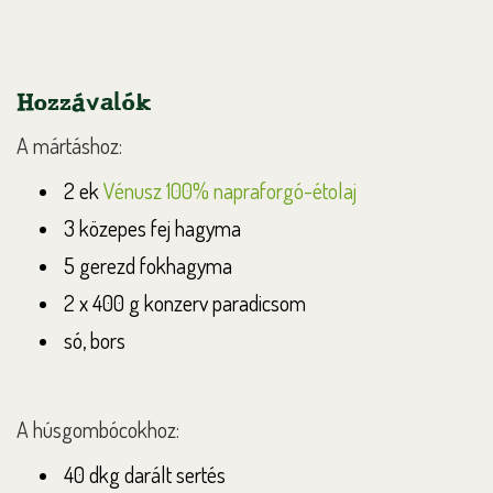
Hozzávalók
A mártáshoz:
2 ek
Vénusz 100% napraforgó-étolaj
3 közepes fej hagyma
5 gerezd fokhagyma
2 x 400 g konzerv paradicsom
só, bors
A húsgombócokhoz:
40 dkg darált sertés