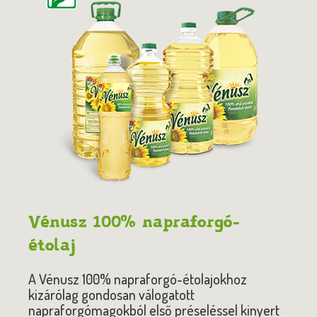
Vénusz 100% napraforgó-
étolaj
A Vénusz 100% napraforgó-étolajokhoz
kizárólag gondosan válogatott
napraforgómagokból első préseléssel kinyert