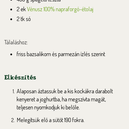
2 ek
Vénusz 100% napraforgó-étolaj
2 tk só
Tálaláshoz:
friss bazsalikom és parmezán ízlés szerint
Elkészítés
Alaposan áztassuk be a kis kockákra darabolt
kenyeret a joghurtba, ha megszívta magát,
teljesen nyomkodjuk ki belőle.
Melegítsük elő a sütőt 190 fokra.