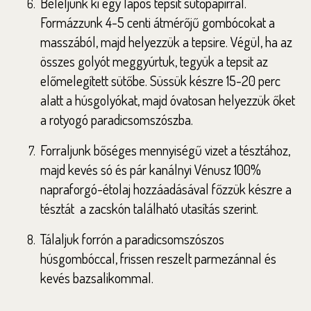
Béleljünk ki egy lapos tepsit sütőpapírral.
Formázzunk 4-5 centi átmérőjű gombócokat a
masszából, majd helyezzük a tepsire. Végül, ha az
összes golyót meggyúrtuk, tegyük a tepsit az
előmelegített sütőbe. Süssük készre 15-20 perc
alatt a húsgolyókat, majd óvatosan helyezzük őket
a rotyogó paradicsomszószba.
Forraljunk bőséges mennyiségű vizet a tésztához,
majd kevés só és pár kanálnyi Vénusz 100%
napraforgó-étolaj hozzáadásával főzzük készre a
tésztát a zacskón található utasítás szerint.
Tálaljuk forrón a paradicsomszószos
húsgombóccal, frissen reszelt parmezánnal és
kevés bazsalikommal.