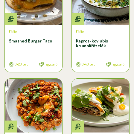
Főétel
Főétel
Smashed Burger Taco
Kapros-koviubis
krumplifőzelék
10+20 perc
egyszerű
10+40 perc
egyszerű