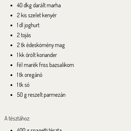
40 dkg darált marha
2 kis szelet kenyér
1 dl joghurt
2 tojás
2 tk édeskömény mag
1 kk őrölt koriander
fél marék friss bazsalikom
1 tk oregánó
1 tk só
50 g reszelt parmezán
A tésztához:
400 g spagetti tészta