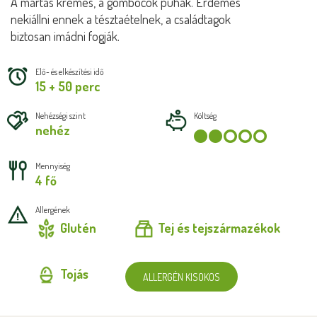
A mártás krémes, a gombócok puhák. Érdemes
nekiállni ennek a tésztaételnek, a családtagok
biztosan imádni fogják.
Elő- és elkészítési idő
15 + 50 perc
Nehézségi szint
Költség
nehéz
Mennyiség
4 fő
Allergének
Glutén
Tej és tejszármazékok
Tojás
ALLERGÉN KISOKOS