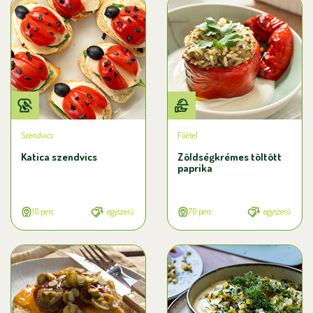
Szendvics
Főétel
Katica szendvics
Zöldségkrémes töltött
paprika
10 perc
egyszerű
70 perc
egyszerű