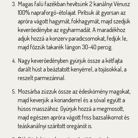
Magas falú fazékban hevítsünk 2 kanálnyi Vénusz
100% napraforgó-étolajat. Pirítsuk át gyorsan az
apróra vágott hagymát, fokhagymát, majd szedjük
keverőedénybe az egyharmadát. A maradékhoz
adjuk hozzá a konzerv paradicsomokat, fedjük le,
majd főzzük takarék lángon 30-40 percig.
Nagy keverőedényben gyúrjuk össze a kétfajta
darált húst a beáztatott kenyérrel, a tojásokkal, a
reszelt parmezánnal.
Mozsárba zúzzuk össze az édeskömény magokat,
majd keverjük a korianderrel és a sóval együtt a
húsos masszához. Gyúrjuk hozzá a megmosott,
majd egészen apróra vágott friss bazsalikomot és
teáskanálnyi szárított oregánót is.