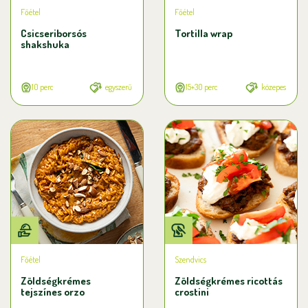
Főétel
Főétel
Csicseriborsós
Tortilla wrap
shakshuka
10 perc
egyszerű
15+30 perc
közepes
Főétel
Szendvics
Zöldségkrémes
Zöldségkrémes ricottás
tejszínes orzo
crostini