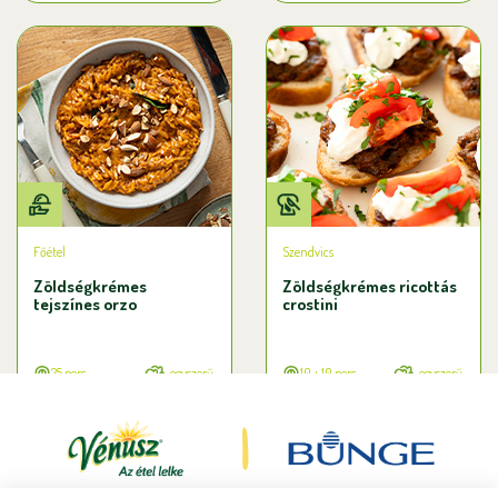
Főétel
Szendvics
Zöldségkrémes
Zöldségkrémes ricottás
tejszínes orzo
crostini
25 perc
egyszerű
10 + 10 perc
egyszerű