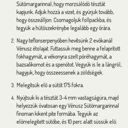
Sütőmargarinnal, hogy morzsálódó tésztát
kapjunk. Adjuk hozzá a vizet, és gyúrjuk tovább,
hogy összeálljon. Csomagoljuk follpackba, és
tegyük a hűtőszekrénybe legalább egy órára.
Nagy teflonserpenyőben hevítsünk 2 evőkanál
Vénusz étolajat. Futtassuk meg benne a felaprított
fokhagymát, a vékonyra szelt póréhagymát, a
bazsalikomot és a spenótot. Vegyük is le a lángról,
hagyjuk, hogy összeessenek a zöldségek.
Melegítsük elő a sütőt 175 fokra.
Nyújtsuk ki a tésztát 3-4 mm vastagságúra, majd
helyezzük óvatosan egy Vénusz Sütőmargarinnal
finoman kikent pite formába. Tegyük az
előmelegített sütőbe, és 10 perc alatt süssük elő.