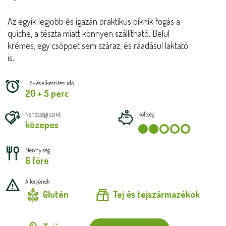
Az egyik legjobb és igazán praktikus piknik fogás a
quiche, a tészta miatt könnyen szállítható. Belül
krémes, egy csöppet sem száraz, és ráadásul laktató
is.
Elő- és elkészítési idő
20 + 5 perc
Nehézségi szint
Költség
közepes
Mennyiség
6 főre
Allergének
Glutén
Tej és tejszármazékok