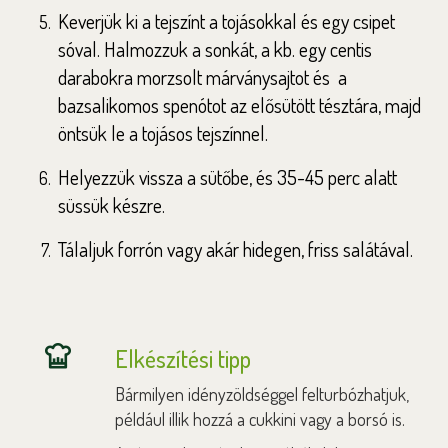
Keverjük ki a tejszínt a tojásokkal és egy csipet
sóval. Halmozzuk a sonkát, a kb. egy centis
darabokra morzsolt márványsajtot és a
bazsalikomos spenótot az elősütött tésztára, majd
öntsük le a tojásos tejszínnel.
Helyezzük vissza a sütőbe, és 35-45 perc alatt
süssük készre.
Tálaljuk forrón vagy akár hidegen, friss salátával.
Elkészítési tipp
Bármilyen idényzöldséggel felturbózhatjuk,
például illik hozzá a cukkini vagy a borsó is.