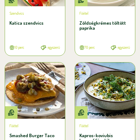
Szendvics
Főétel
Katica szendvics
Zöldségkrémes töltött
paprika
10 perc
egyszerű
70 perc
egyszerű
Főétel
Főétel
Smashed Burger Taco
Kapros-koviubis