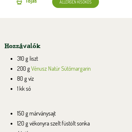
Tojás
ALLERGÉN KISOKOS
Hozzávalók
310 g liszt
200 g
Vénusz Natúr Sütőmargarin
80 g víz
1 kk só
150 g márványsajt
120 g vékonyra szelt füstölt sonka