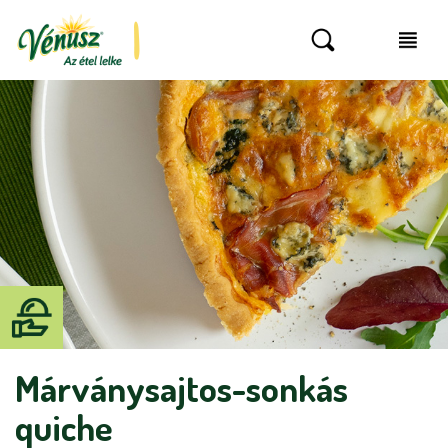
Márványsajtos-sonkás
quiche