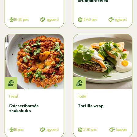
krumplifőzelék
10+20 perc
egyszerű
10+40 perc
egyszerű
Főétel
Főétel
Csicseriborsós
Tortilla wrap
shakshuka
10 perc
egyszerű
15+30 perc
közepes