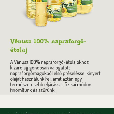
Vénusz 100% napraforgó-
étolaj
A Vénusz 100% napraforgó-étolajokhoz
kizárólag gondosan válogatott
napraforgómagokból első préseléssel kinyert
olajat használunk fel, amit aztán egy
természetesebb eljárással, fizikai módon
finomítunk és szűrünk.