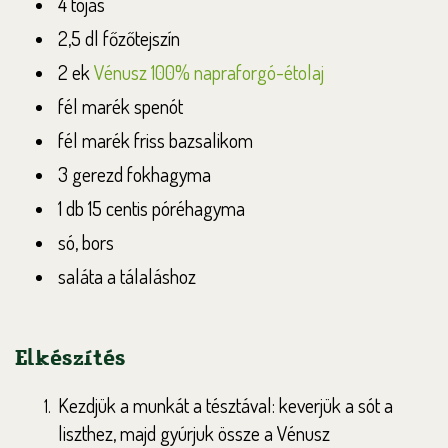
4 tojás
2,5 dl főzőtejszín
2 ek
Vénusz 100% napraforgó-étolaj
fél marék spenót
fél marék friss bazsalikom
3 gerezd fokhagyma
1 db 15 centis póréhagyma
só, bors
saláta a tálaláshoz
Elkészítés
Kezdjük a munkát a tésztával: keverjük a sót a
liszthez, majd gyúrjuk össze a Vénusz