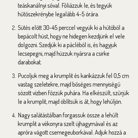
teáskanálnyi sóval. Fóliázzuk le, és tegyük
hűtőszekrénybe legalább 4-5 órára.
Sütés előtt 30-45 perccel vegyük ki a hűtőből a
bepácolt húst, hogy ne hidegen kezdjünk el vele
dolgozni. Szedjük ki a pácléből is, és hagyjuk
lecsepegni, majd húzzuk nyársra a csirke
darabokat.
Pucoljuk meg a krumplit és karikázzuk fel 0,5 cm
vastag szeletekre, majd bőséges mennyiségű
sózott vízben főzzük puhára. Ha elkészült, szűrjük
le a krumplit, majd öblítsük is át, hogy lehűljön.
Nagy salátástálban forgassuk össze a lehűlt
krumplit a vékonyra szelt újhagymával és az
apróra vágott csemegeuborkával. Adjuk hozzá a