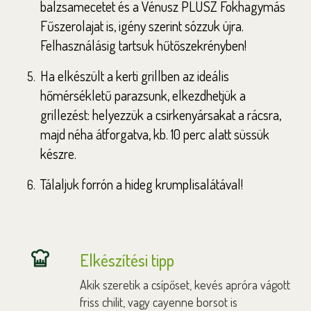
balzsamecetet és a Vénusz PLUSZ Fokhagymás
Fűszerolajat is, igény szerint sózzuk újra.
Felhasználásig tartsuk hűtőszekrényben!
Ha elkészült a kerti grillben az ideális
hőmérsékletű parazsunk, elkezdhetjük a
grillezést: helyezzük a csirkenyársakat a rácsra,
majd néha átforgatva, kb. 10 perc alatt süssük
készre.
Tálaljuk forrón a hideg krumplisalátával!
Elkészítési tipp
Akik szeretik a csípőset, kevés apróra vágott
friss chilit, vagy cayenne borsot is