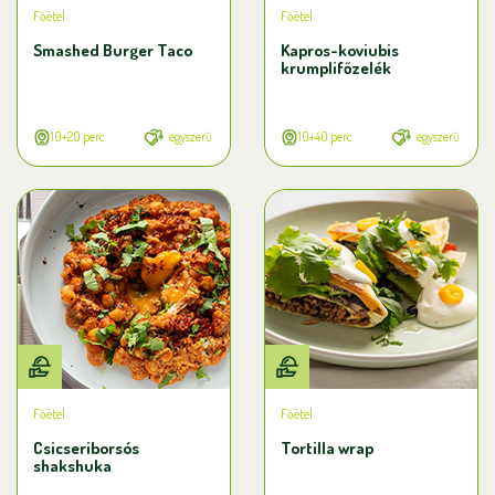
Főétel
Főétel
Smashed Burger Taco
Kapros-koviubis
krumplifőzelék
10+20 perc
egyszerű
10+40 perc
egyszerű
Főétel
Főétel
Csicseriborsós
Tortilla wrap
shakshuka