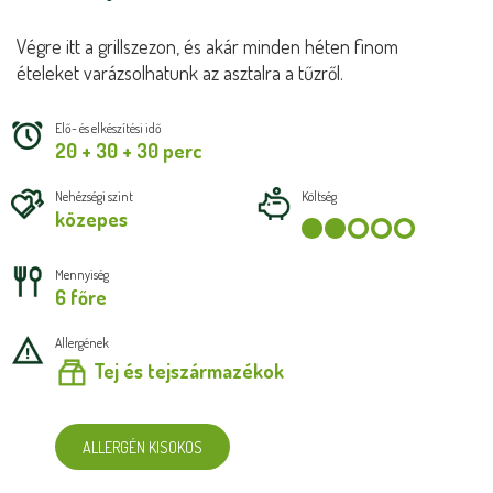
Végre itt a grillszezon, és akár minden héten finom
ételeket varázsolhatunk az asztalra a tűzről.
Elő- és elkészítési idő
20 + 30 + 30 perc
Nehézségi szint
Költség
közepes
Mennyiség
6 főre
Allergének
Tej és tejszármazékok
ALLERGÉN KISOKOS