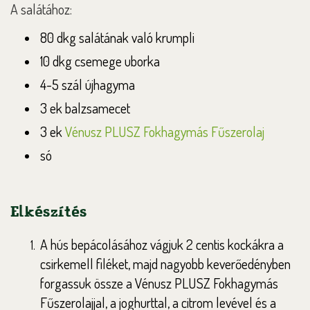
A salátához
:
80 dkg salátának való krumpli
10 dkg csemege uborka
4-5 szál újhagyma
3 ek balzsamecet
3 ek
Vénusz PLUSZ Fokhagymás Fűszerolaj
só
Elkészítés
A hús bepácolásához vágjuk 2 centis kockákra a
csirkemell filéket, majd nagyobb keverőedényben
forgassuk össze a Vénusz PLUSZ Fokhagymás
Fűszerolajjal, a joghurttal, a citrom levével és a