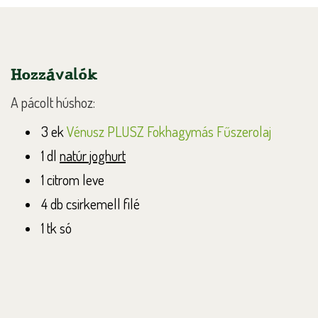
Hozzávalók
A pácolt húshoz
:
3 ek
Vénusz PLUSZ Fokhagymás Fűszerolaj
1 dl
natúr joghurt
1 citrom leve
4 db csirkemell filé
1 tk só