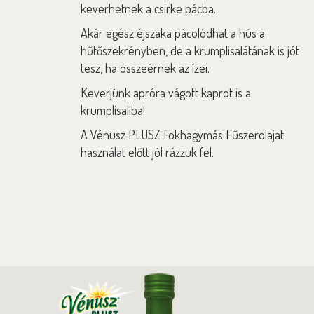
keverhetnek a csirke pácba.
Akár egész éjszaka pácolódhat a hús a
hűtőszekrényben, de a krumplisalátának is jót
tesz, ha összeérnek az ízei.
Keverjünk apróra vágott kaprot is a
krumplisaliba!
A Vénusz PLUSZ Fokhagymás Fűszerolajat
használat előtt jól rázzuk fel.