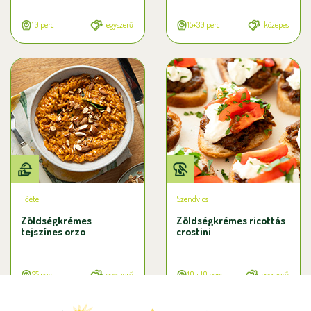
10 perc
egyszerű
15+30 perc
közepes
Főétel
Szendvics
Zöldségkrémes
Zöldségkrémes ricottás
tejszínes orzo
crostini
25 perc
egyszerű
10 + 10 perc
egyszerű