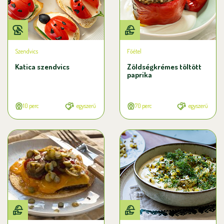
Szendvics
Főétel
Katica szendvics
Zöldségkrémes töltött
paprika
10 perc
egyszerű
70 perc
egyszerű