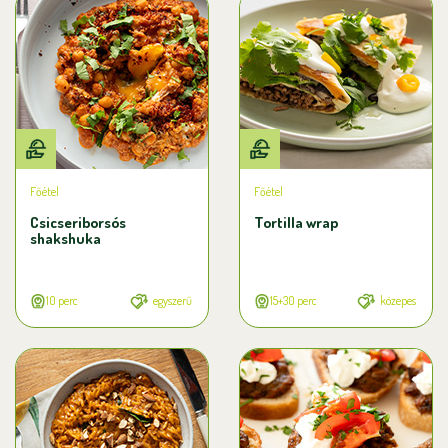
Főétel
Főétel
Csicseriborsós
Tortilla wrap
shakshuka
10 perc
egyszerű
15+30 perc
közepes