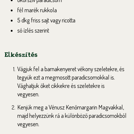
fél marék rukkola
5 dkg friss sajt vagy ricotta
só ízlés szerint
Elkészítés
Vágjuk fel a barnakenyeret vékony szeletekre, és
tegyük ezt a megmosott paradicsomokkal is.
Vághatjuk őket cikkekre és szeletekre is
vegyesen.
Kenjük meg a Vénusz Kenőmargarin Magvakkal,
majd helyezzünk rá a különböző paradicsomokból
vegyesen.