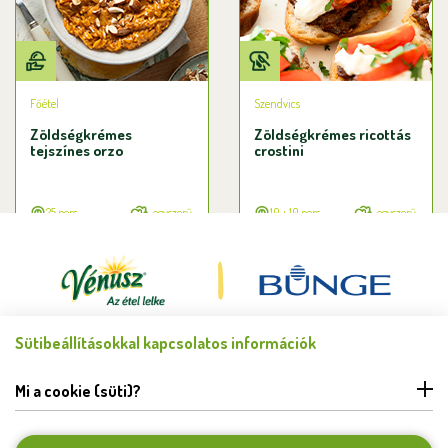
Főétel
Szendvics
Zöldségkrémes
Zöldségkrémes ricottás
tejszínes orzo
crostini
25 perc
egyszerű
10 + 10 perc
egyszerű
Sütibeállításokkal kapcsolatos információk
Minden jog fenntartva © Bunge Zrt. 2026.
FELHASZNÁLÁSI FELTÉTELEK
Mi a cookie (süti)?
ADATKEZELÉSI TÁJÉKOZTATÓ
HIBABEJELENTÉS