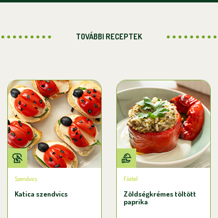
TOVÁBBI RECEPTEK
Szendvics
Főétel
Katica szendvics
Zöldségkrémes töltött
paprika