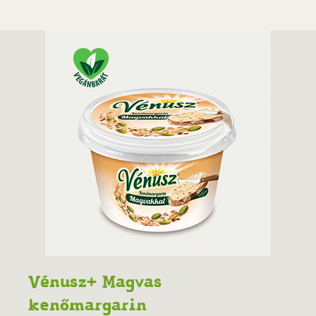
Vénusz+ Magvas
kenőmargarin