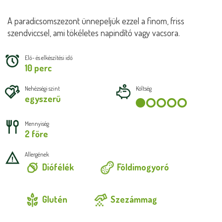
A paradicsomszezont ünnepeljük ezzel a finom, friss
szendviccsel, ami tökéletes napindító vagy vacsora.
Elő- és elkészítési idő
10 perc
Nehézségi szint
Költség
egyszerű
Mennyiség
2 főre
Allergének
Diófélék
Földimogyoró
Glutén
Szezámmag