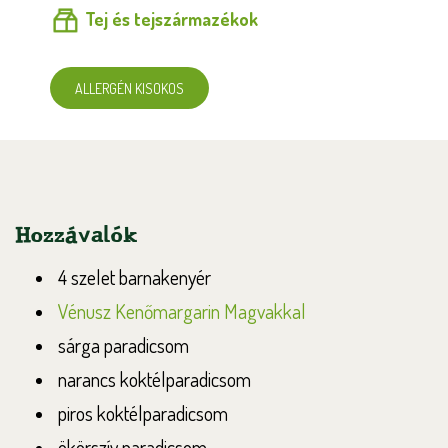
Tej és tejszármazékok
ALLERGÉN KISOKOS
Hozzávalók
4 szelet barnakenyér
Vénusz Kenőmargarin Magvakkal
sárga paradicsom
narancs koktélparadicsom
piros koktélparadicsom
ökörszív paradicsom