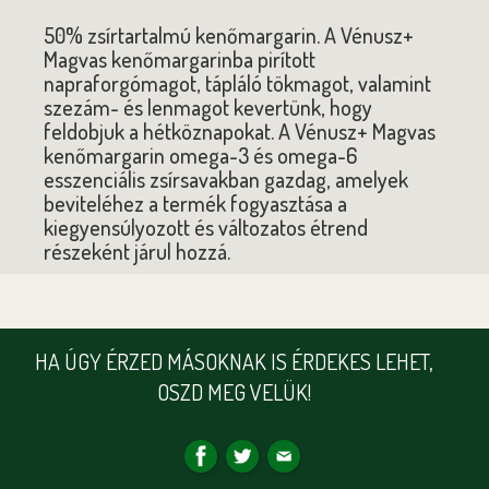
50% zsírtartalmú kenőmargarin. A Vénusz+
Magvas kenőmargarinba pirított
napraforgómagot, tápláló tökmagot, valamint
szezám- és lenmagot kevertünk, hogy
feldobjuk a hétköznapokat. A Vénusz+ Magvas
kenőmargarin omega-3 és omega-6
esszenciális zsírsavakban gazdag, amelyek
beviteléhez a termék fogyasztása a
kiegyensúlyozott és változatos étrend
részeként járul hozzá.
HA ÚGY ÉRZED MÁSOKNAK IS ÉRDEKES LEHET,
OSZD MEG VELÜK!