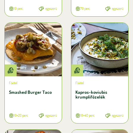
10 perc
egyszerű
70 perc
egyszerű
Főétel
Főétel
Smashed Burger Taco
Kapros-koviubis
krumplifőzelék
10+20 perc
egyszerű
10+40 perc
egyszerű