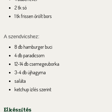
2 tk só
1 tk frissen őrölt bors
A szendvicshez:
8 db hamburger buci
4 db paradicsom
12-14 db csemegeuborka
3-4 db újhagyma
saláta
ketchup ízlés szerint
Elkészítés