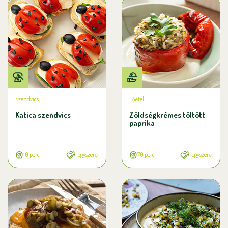
Szendvics
Főétel
Katica szendvics
Zöldségkrémes töltött
paprika
10 perc
egyszerű
70 perc
egyszerű