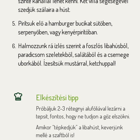
szinte kanállal lehet kenni. Két villa segítségével
szedjük szálaira a húst.
Pirítsuk elő a hamburger bucikat sütőben,
serpenyőben, vagy kenyérpirítóban.
Halmozzunk rá ízlés szerint a foszlós libahúsból,
paradicsom szeletekből, salátából és a csemege
uborkából. Ízesítsük mustárral, ketchuppal!
Elkészítési tipp
Próbáljuk 2-3 rétegnyi alufóliával lezárni a
tepsit, fontos, hogy ne tudjon a gőz elszökni.
Amikor “tépkedjük” a libahúst, keverjünk
mellé a szaftból is!