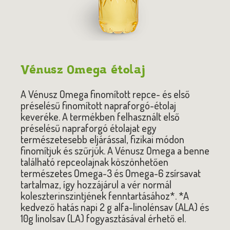
Vénusz Omega étolaj
A Vénusz Omega finomított repce- és első
préselésű finomított napraforgó-étolaj
keveréke. A termékben felhasznált első
préselésű napraforgó étolajat egy
természetesebb eljárással, fizikai módon
finomítjuk és szűrjük. A Vénusz Omega a benne
található repceolajnak köszönhetően
természetes Omega-3 és Omega-6 zsírsavat
tartalmaz, így hozzájárul a vér normál
koleszterinszintjének fenntartásához*. *A
kedvező hatás napi 2 g alfa-linolénsav (ALA) és
10g linolsav (LA) fogyasztásával érhető el.