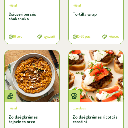
Főétel
Főétel
Csicseriborsós
Tortilla wrap
shakshuka
10 perc
egyszerű
15+30 perc
közepes
Főétel
Szendvics
Zöldségkrémes
Zöldségkrémes ricottás
tejszínes orzo
crostini