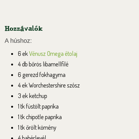
Hozzávalók
A húshoz:
6 ek
Vénusz Omega étolaj
4 db bőrös libamellfilé
6 gerezd fokhagyma
4 ek Worchestershire szósz
3 ek ketchup
1 tk füstölt paprika
1 tk chipotle paprika
1 tk őrölt kömény
4 babérlevél