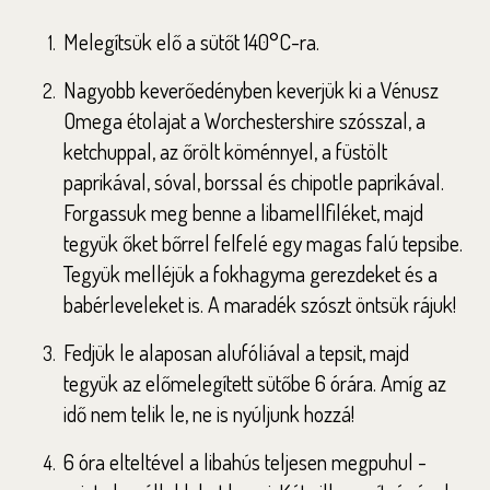
Melegítsük elő a sütőt 140°C-ra.
Nagyobb keverőedényben keverjük ki a Vénusz
Omega étolajat a Worchestershire szósszal, a
ketchuppal, az őrölt köménnyel, a füstölt
paprikával, sóval, borssal és chipotle paprikával.
Forgassuk meg benne a libamellfiléket, majd
tegyük őket bőrrel felfelé egy magas falú tepsibe.
Tegyük melléjük a fokhagyma gerezdeket és a
babérleveleket is. A maradék szószt öntsük rájuk!
Fedjük le alaposan alufóliával a tepsit, majd
tegyük az előmelegített sütőbe 6 órára. Amíg az
idő nem telik le, ne is nyúljunk hozzá!
6 óra elteltével a libahús teljesen megpuhul -