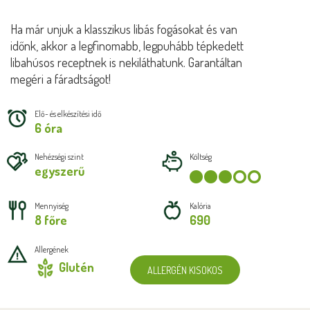
Ha már unjuk a klasszikus libás fogásokat és van
időnk, akkor a legfinomabb, legpuhább tépkedett
libahúsos receptnek is nekiláthatunk. Garantáltan
megéri a fáradtságot!
Elő- és elkészítési idő
6 óra
Nehézségi szint
Költség
egyszerű
Mennyiség
Kalória
8 főre
690
Allergének
Glutén
ALLERGÉN KISOKOS