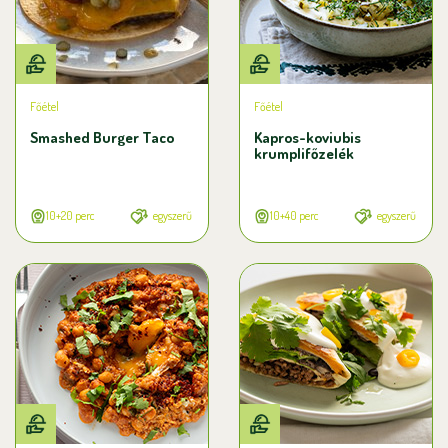
Főétel
Főétel
Smashed Burger Taco
Kapros-koviubis
krumplifőzelék
10+20 perc
egyszerű
10+40 perc
egyszerű