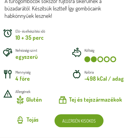
A túrógombócok sokszor fújtósra sikerülnek a
búzadarától. Készítsük liszttel! Így gombócaink
habkönnyűek lesznek!
Elő- és elkészítési idő
10 + 35 perc
Nehézségi szint
Költség
egyszerű
Mennyiség
Kalória
4 főre
~498 kCal / adag
Allergének
Glutén
Tej és tejszármazékok
Tojás
ALLERGÉN KISOKOS