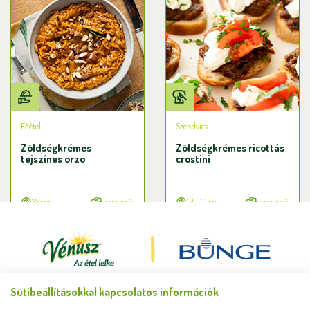
Főétel
Szendvics
Zöldségkrémes
Zöldségkrémes ricottás
tejszínes orzo
crostini
25 perc
egyszerű
10 + 10 perc
egyszerű
Sütibeállításokkal kapcsolatos információk
Minden jog fenntartva © Bunge Zrt. 2026.