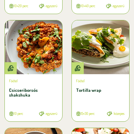
10+20 perc
egyszerű
10+40 perc
egyszerű
Főétel
Főétel
Csicseriborsós
Tortilla wrap
shakshuka
10 perc
egyszerű
15+30 perc
közepes