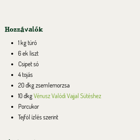
Hozzávalók
1 kg túró
6 ek liszt
Csipet só
4 tojás
20 dkg zsemlemorzsa
10 dkg
Vénusz Valódi Vajjal Sütéshez
Porcukor
Tejföl ízlés szerint