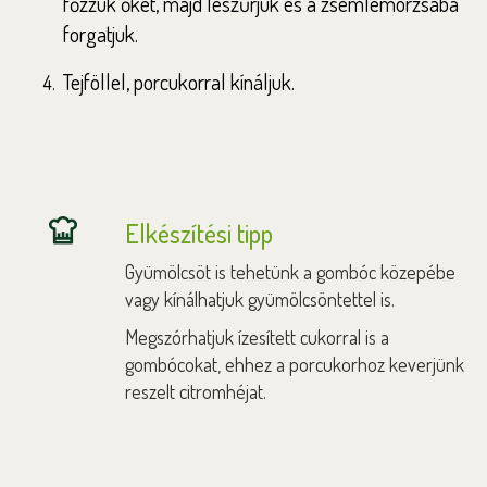
főzzük őket, majd leszűrjük és a zsemlemorzsába
forgatjuk.
Tejföllel, porcukorral kínáljuk.
Elkészítési tipp
Gyümölcsöt is tehetünk a gombóc közepébe
vagy kínálhatjuk gyümölcsöntettel is.
Megszórhatjuk ízesített cukorral is a
gombócokat, ehhez a porcukorhoz keverjünk
reszelt citromhéjat.