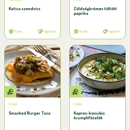
Katica szendvics
Zöldségkrémes töltött
paprika
10 perc
egyszerű
70 perc
egyszerű
Főétel
Főétel
Smashed Burger Taco
Kapros-koviubis
krumplifőzelék