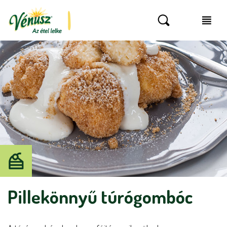
Pillekönnyű túrógombóc