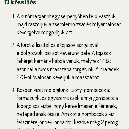
Elkészítés
A sütőmargarint egy serpenyőben felolvasztjuk,
majd rászórjuk a zsemlemorzsát és folyamatosan
kevergetve megpirítjuk azt.
A túrót a liszttel és a tojások sárgájával
eldolgozzuk, pici sót keverünk bele. A tojások
fehérjét kemény habbá verjük, melynek 1/3át
azonnal a túrós masszába forgatunk. A maradék
2/3-ot óvatosan keverjük a masszához.
Közben vizet melegítünk. Diónyi gombócokat
formázunk, és egyszerre csak annyi gombócot a
lobogó sós vízbe, hogy kényelmesen elférjenek,
ne tapadjanak össze. Amikor a gombócok a víz
felszínére jönnek, onnantól kezdve még 2 percig