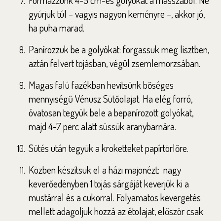
Formázzunk 4-5 cm-es golyókat a masszából. Ne
gyúrjuk túl – vagyis nagyon keményre –, akkor jó,
ha puha marad.
Panírozzuk be a golyókat: forgassuk meg lisztben,
aztán felvert tojásban, végül zsemlemorzsában.
Magas falú fazékban hevítsünk bőséges
mennyiségű Vénusz Sütőolajat. Ha elég forró,
óvatosan tegyük bele a bepanírozott golyókat,
majd 4-7 perc alatt süssük aranybarnára.
Sütés után tegyük a kroketteket papírtörlőre.
Közben készítsük el a házi majonézt: nagy
keverőedényben 1 tojás sárgáját keverjük ki a
mustárral és a cukorral. Folyamatos kevergetés
mellett adagoljuk hozzá az étolajat, először csak