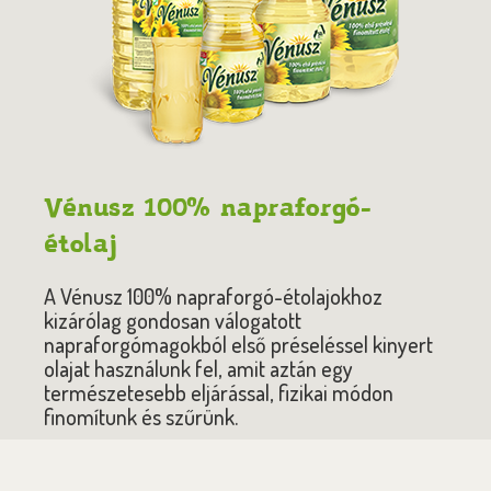
Vénusz 100% napraforgó-
étolaj
A Vénusz 100% napraforgó-étolajokhoz
kizárólag gondosan válogatott
napraforgómagokból első préseléssel kinyert
olajat használunk fel, amit aztán egy
természetesebb eljárással, fizikai módon
finomítunk és szűrünk.