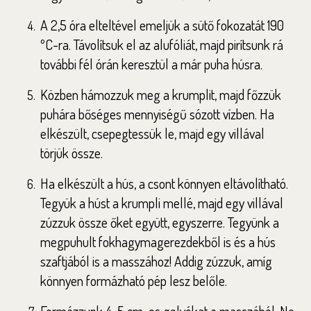
A 2,5 óra elteltével emeljük a sütő fokozatát 190
ºC-ra. Távolítsuk el az alufóliát, majd pirítsunk rá
további fél órán keresztül a már puha húsra.
Közben hámozzuk meg a krumplit, majd főzzük
puhára bőséges mennyiségű sózott vízben. Ha
elkészült, csepegtessük le, majd egy villával
törjük össze.
Ha elkészült a hús, a csont könnyen eltávolítható.
Tegyük a húst a krumpli mellé, majd egy villával
zúzzuk össze őket együtt, egyszerre. Tegyünk a
megpuhult fokhagymagerezdekből is és a hús
szaftjából is a masszához! Addig zúzzuk, amíg
könnyen formázható pép lesz belőle.