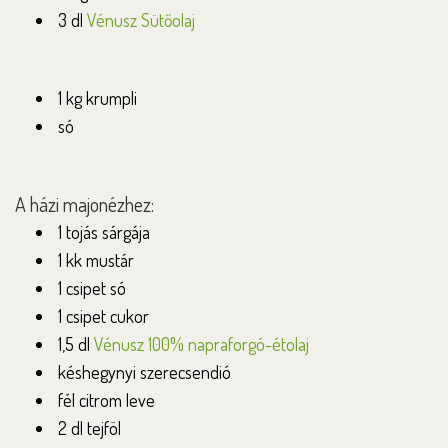
3 dl
Vénusz Sütőolaj
1 kg krumpli
só
A házi majonézhez:
1 tojás sárgája
1 kk mustár
1 csipet só
1 csipet cukor
1,5 dl
Vénusz 100% napraforgó-étolaj
késhegynyi szerecsendió
fél citrom leve
2 dl tejföl