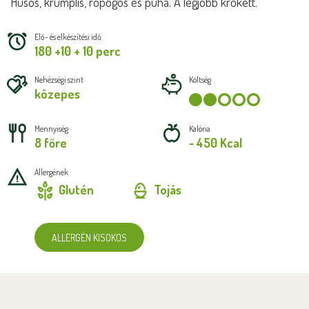
Húsos, krumplis, ropogós és puha. A legjobb krokett.
Elő- és elkészítési idő
180 +10 + 10 perc
Nehézségi szint
Költség
közepes
Mennyiség
Kalória
8 főre
~ 450 Kcal
Allergének
Glutén
Tojás
ALLERGÉN KISOKOS