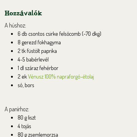
Hozzávalók
A húshoz:
6 db csontos csirke felsőcomb (~70 dkg)
8 gerezd fokhagyma
2 tk füstölt paprika
4-5 babérlevél
1 dl száraz fehérbor
2 ek
Vénusz 100% napraforgó-étolaj
só, bors
A panírhoz:
80 g liszt
4 tojás
80 g zsemlemorzsa