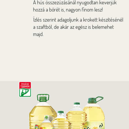
A hús összezúzásánál nyugodtan keverjük
hozzá a bőrét is, nagyon finom lesz!
Ízlés szerint adagoljunk a krokett készítésénél
a szaftból, de akár az egész is belemehet
majd.