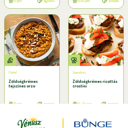
10 perc
egyszerű
15+30 perc
közepes
Főétel
Szendvics
Zöldségkrémes
Zöldségkrémes ricottás
tejszínes orzo
crostini
25 perc
egyszerű
10 + 10 perc
egyszerű