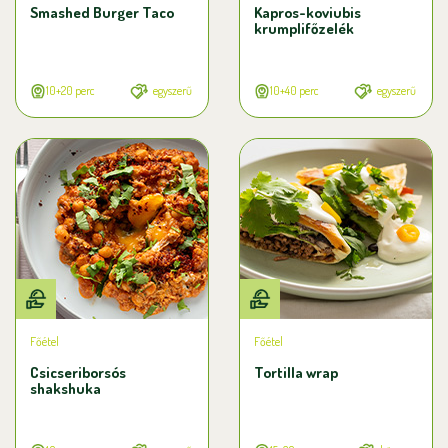
Smashed Burger Taco
Kapros-koviubis
krumplifőzelék
10+20 perc
egyszerű
10+40 perc
egyszerű
Főétel
Főétel
Csicseriborsós
Tortilla wrap
shakshuka