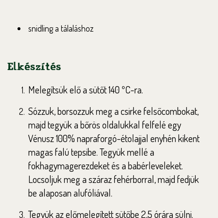
snidling a tálaláshoz
Elkészítés
Melegítsük elő a sütőt 140 ºC-ra.
Sózzuk, borsozzuk meg a csirke felsőcombokat,
majd tegyük a bőrös oldalukkal felfelé egy
Vénusz 100% napraforgó-étolajjal enyhén kikent
magas falú tepsibe. Tegyük mellé a
fokhagymagerezdeket és a babérleveleket.
Locsoljuk meg a száraz fehérborral, majd fedjük
be alaposan alufóliával.
Tegyük az előmelegített sütőbe 2,5 órára sülni.