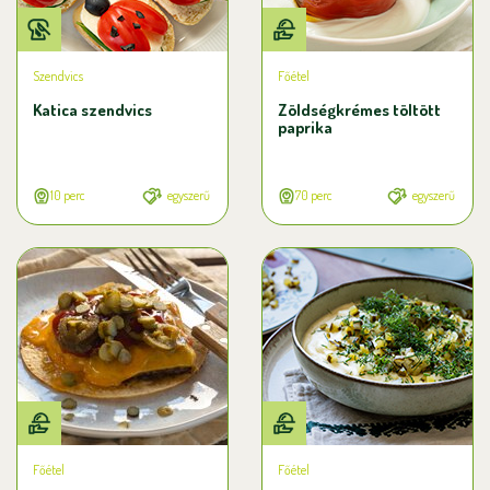
Szendvics
Főétel
Katica szendvics
Zöldségkrémes töltött
paprika
10 perc
egyszerű
70 perc
egyszerű
Főétel
Főétel