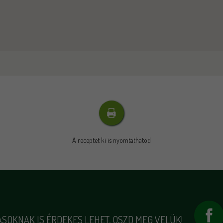
A receptet ki is nyomtathatod
SOKNAK IS ÉRDEKES LEHET, OSZD MEG VELÜK!