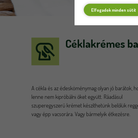
Elfogadok minden sütit
Céklakrémes b
A cékla és az édesköménymag olyan jó barátok, h
lenne nem kipróbálni őket együtt. Ráadásul
szuperegyszerű krémet készíthetünk belőlük regge
vagy épp vacsorára. Vagy bármelyik étkezésre.