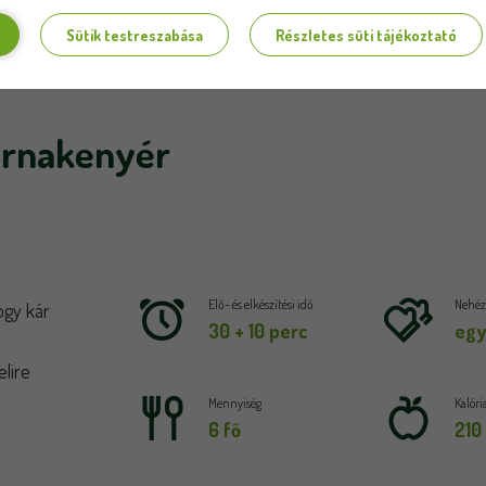
Sütik testreszabása
Részletes süti tájékoztató
arnakenyér
Elő- és elkészítési idő
Nehézs
ogy kár
30 + 10 perc
egy
lire
Mennyiség
Kalóri
6 fő
210