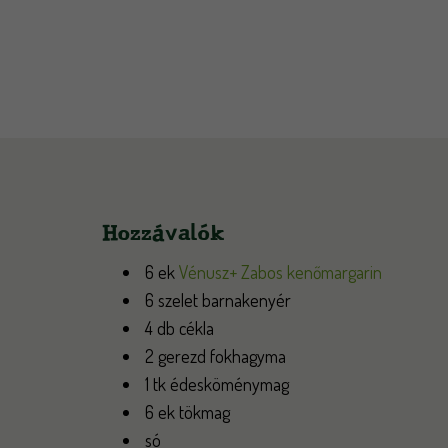
Hozzávalók
6 ek
Vénusz+ Zabos kenőmargarin
6 szelet barnakenyér
4 db cékla
2 gerezd fokhagyma
1 tk édesköménymag
6 ek tökmag
só