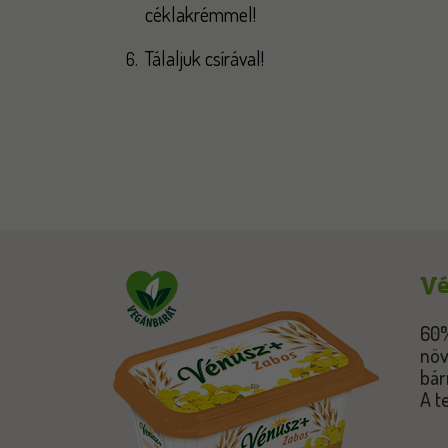
céklakrémmel!
Tálaljuk csírával!
Vé
60%
növ
bár
A t