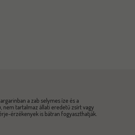
rgarinban a zab selymes íze és a
, nem tartalmaz állati eredetű zsírt vagy
rje-érzékenyek is bátran fogyaszthatják.