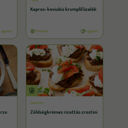
Kapros-koviubis krumplifőzelék
egyszerű
10+40 perc
egyszerű
Szendvics
orzo
Zöldségkrémes ricottás crostini