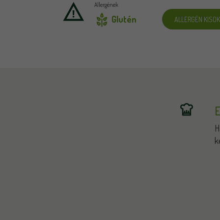
Allergének
Glutén
ALLERGÉN KISO
E
H
k