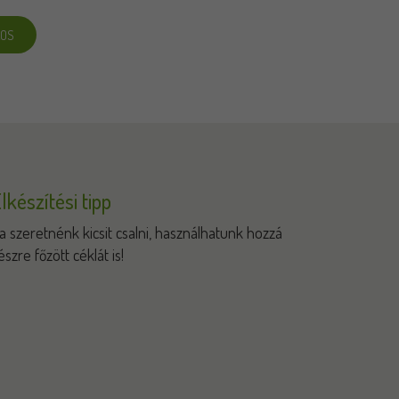
KOS
lkészítési tipp
a szeretnénk kicsit csalni, használhatunk hozzá
észre főzött céklát is!