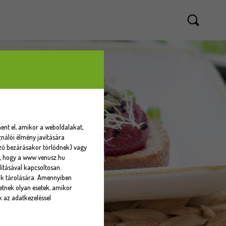
ent el, amikor a weboldalakat,
nálói élmény javítására
sző bezárásakor törlődnek) vagy
eti, hogy a www.venusz.hu
ításával kapcsoltosan.
ók tárolására. Amennyiben
tnek olyan esetek, amikor
k az adatkezeléssel