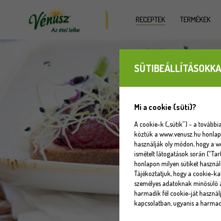
RECEPTEK
TERMÉKEK
SÜTIBEÁLLÍTÁSOKKA
Mi a cookie (süti)?
A cookie-k („sütik”) - a tovább
köztük a www.venusz.hu honlapot
használják oly módon, hogy a w
ismételt látogatások során (“Tar
honlapon milyen sütiket használ
Tájékoztatjuk, hogy a cookie-k
személyes adatoknak minősülő a
harmadik fél cookie-ját használj
kapcsolatban, ugyanis a harmadi