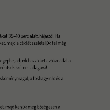
at 35-40 perc alatt, héjastól. Ha
ket, majd a céklát szeleteljük fel még
tógépbe, adjunk hozzá két evőkanállal a
résítsük krémes állagúvá!
desköménymagot, a fokhagymát és a
et, majd kenjük meg bőségesen a