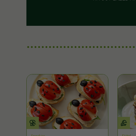
Szendvics
Főétel