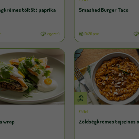
égkrémes töltött paprika
Smashed Burger Taco
c
egyszerű
10+20 perc
Főétel
la wrap
Zöldségkrémes tejszínes 