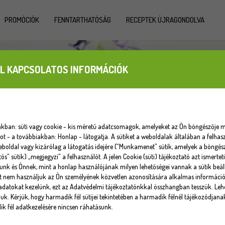
PROMÓCIÓK
FENNTARTHATÓSÁG
RECEPTEK ÚJRAGONDOLVA
L KAPCSOLATOS INFORMÁCIÓK
iakban: süti vagy cookie - kis méretű adatcsomagok, amelyeket az Ön böngészője m
 - a továbbiakban: Honlap - látogatja. A sütiket a weboldalak általában a felhasz
eboldal vagy kizárólag a látogatás idejére (“Munkamenet” sütik, amelyek a böngé
tós” sütik) „megjegyzi” a felhasználót. A jelen Cookie (süti) tájékoztató azt ismert
unk és Önnek, mint a honlap használójának milyen lehetőségei vannak a sütik beáll
at nem használjuk az Ön személyének közvetlen azonosítására alkalmas informáci
datokat kezelünk, ezt az Adatvédelmi tájékoztatónkkal összhangban tesszük. Lehe
uk. Kérjük, hogy harmadik fél sütijei tekintetében a harmadik félnél tájékozódjana
k fél adatkezelésére nincsen ráhatásunk.