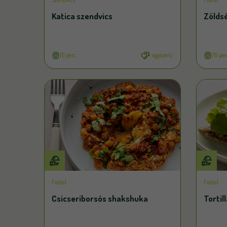
Katica szendvics
Zölds
10 perc
egyszerű
70 per
Főétel
Főétel
Csicseriborsós shakshuka
Tortil