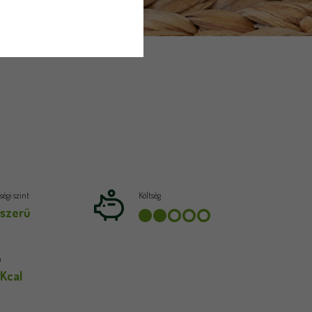
égi szint
Költség
szerű
a
 Kcal