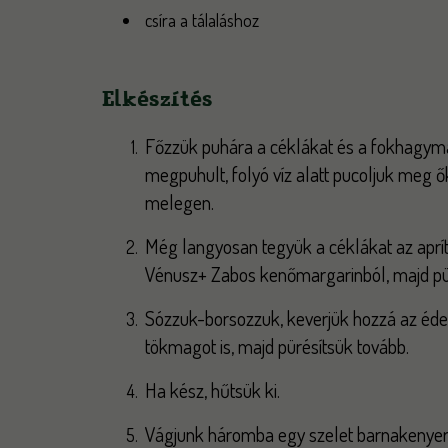
csíra a tálaláshoz
Elkészítés
Főzzük puhára a céklákat és a fokhagymák
megpuhult, folyó víz alatt pucoljuk meg ő
melegen.
Még langyosan tegyük a céklákat az aprí
Vénusz+ Zabos kenőmargarinból, majd pü
Sózzuk-borsozzuk, keverjük hozzá az é
tökmagot is, majd pürésítsük tovább.
Ha kész, hűtsük ki.
Vágjunk háromba egy szelet barnakenyer