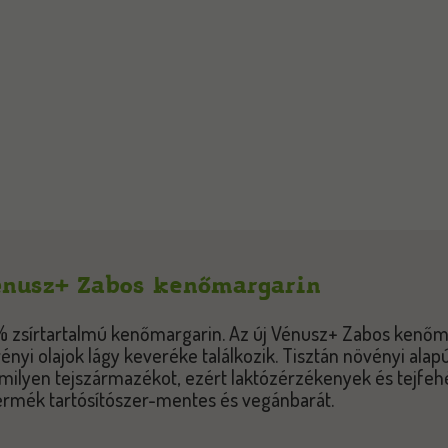
nusz+ Zabos kenőmargarin
 zsírtartalmú kenőmargarin. Az új Vénusz+ Zabos kenőma
ényi olajok lágy keveréke találkozik. Tisztán növényi alapú
milyen tejszármazékot, ezért laktózérzékenyek és tejfehé
ermék tartósítószer-mentes és vegánbarát.