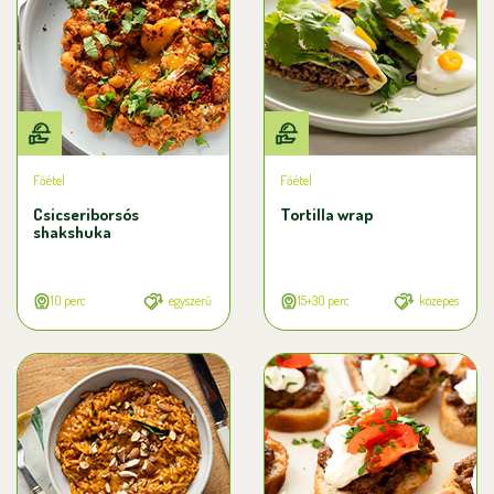
Főétel
Főétel
Csicseriborsós
Tortilla wrap
shakshuka
10 perc
egyszerű
15+30 perc
közepes