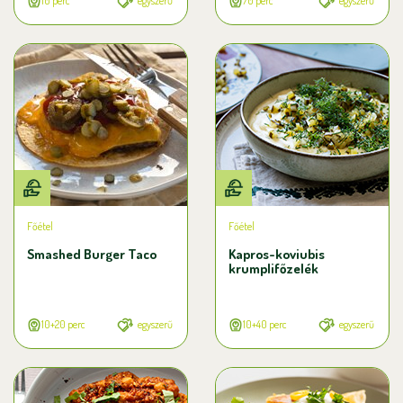
10 perc
egyszerű
70 perc
egyszerű
Főétel
Főétel
Smashed Burger Taco
Kapros-koviubis
krumplifőzelék
10+20 perc
egyszerű
10+40 perc
egyszerű