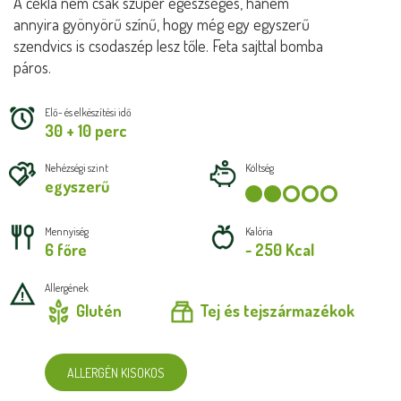
A cékla nem csak szuper egészséges, hanem
annyira gyönyörű színű, hogy még egy egyszerű
szendvics is csodaszép lesz tőle. Feta sajttal bomba
páros.
Elő- és elkészítési idő
30 + 10 perc
Nehézségi szint
Költség
egyszerű
Mennyiség
Kalória
6 főre
~ 250 Kcal
Allergének
Glutén
Tej és tejszármazékok
ALLERGÉN KISOKOS