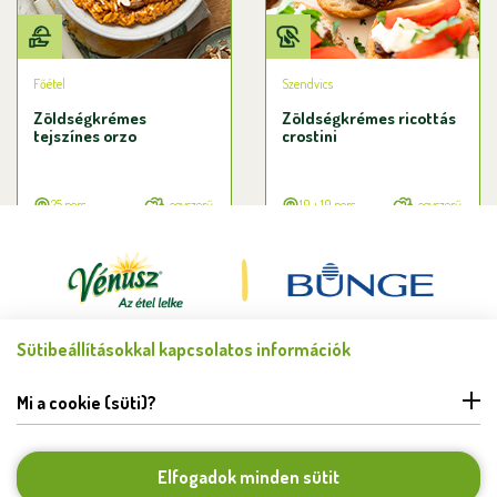
Főétel
Szendvics
Zöldségkrémes
Zöldségkrémes ricottás
tejszínes orzo
crostini
25 perc
egyszerű
10 + 10 perc
egyszerű
Sütibeállításokkal kapcsolatos információk
Minden jog fenntartva © Bunge Zrt. 2026.
FELHASZNÁLÁSI FELTÉTELEK
Mi a cookie (süti)?
ADATKEZELÉSI TÁJÉKOZTATÓ
HIBABEJELENTÉS
COOKIE BEÁLLÍTÁSOK
Elfogadok minden sütit