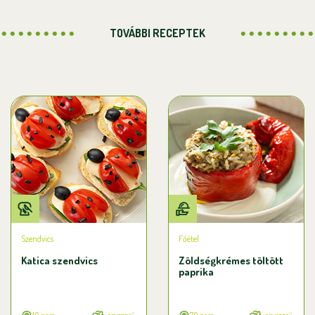
TOVÁBBI RECEPTEK
Szendvics
Főétel
Katica szendvics
Zöldségkrémes töltött
paprika