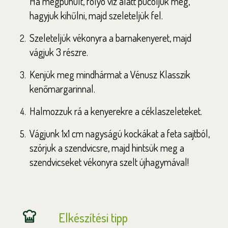
Ha megpuhult, folyó víz alatt pucoljuk meg,
hagyjuk kihűlni, majd szeleteljük fel.
Szeleteljük vékonyra a barnakenyeret, majd
vágjuk 3 részre.
Kenjük meg mindhármat a Vénusz Klasszik
kenőmargarinnal.
Halmozzuk rá a kenyerekre a céklaszeleteket.
Vágjunk 1x1 cm nagyságú kockákat a feta sajtból,
szórjuk a szendvicsre, majd hintsük meg a
szendvicseket vékonyra szelt újhagymával!
Elkészítési tipp