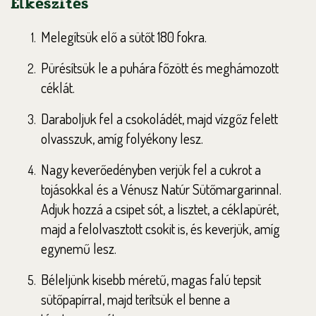
Elkészítés
Melegítsük elő a sütőt 180 fokra.
Pürésítsük le a puhára főzött és meghámozott
céklát.
Daraboljuk fel a csokoládét, majd vízgőz felett
olvasszuk, amíg folyékony lesz.
Nagy keverőedényben verjük fel a cukrot a
tojásokkal és a Vénusz Natúr Sütőmargarinnal.
Adjuk hozzá a csipet sót, a lisztet, a céklapürét,
majd a felolvasztott csokit is, és keverjük, amíg
egynemű lesz.
Béleljünk kisebb méretű, magas falú tepsit
sütőpapírral, majd terítsük el benne a