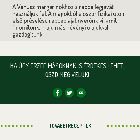
A Vénusz margarinokhoz a repce legjavát
használjuk fel. A magokból először fizikai úton
első préselésű repceolajat nyerünk ki, amit
finomítunk, majd más növényi olajokkal
gazdagítunk.
HA ÚGY ÉRZED MÁSOKNAK IS ÉRDEKES LEHET,
OSZD MEG VELÜK!
TOVÁBBI RECEPTEK