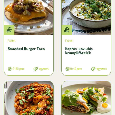
Főétel
Főétel
Smashed Burger Taco
Kapros-koviubis
krumplifőzelék
10+20 perc
egyszerű
10+40 perc
egyszerű