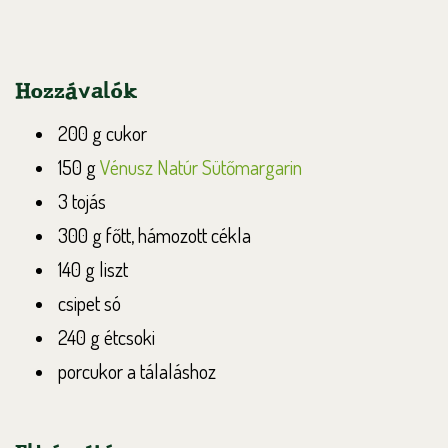
Hozzávalók
200 g cukor
150 g
Vénusz Natúr Sütőmargarin
3 tojás
300 g főtt, hámozott cékla
140 g liszt
csipet só
240 g étcsoki
porcukor a tálaláshoz