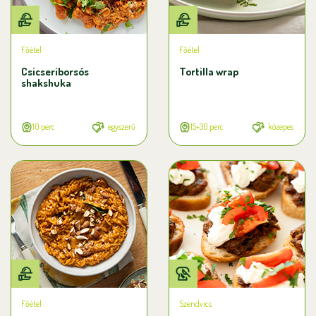
Főétel
Főétel
Csicseriborsós
Tortilla wrap
shakshuka
10 perc
egyszerű
15+30 perc
közepes
Főétel
Szendvics