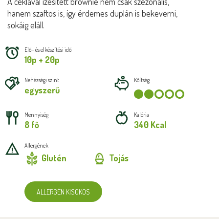
A céklával ízesített brownie nem csak szezonális,
hanem szaftos is, így érdemes duplán is bekeverni,
sokáig eláll.
Elő- és elkészítési idő
10p + 20p
Nehézségi szint
Költség
egyszerű
Mennyiség
Kalória
8 fő
340 Kcal
Allergének
Glutén
Tojás
ALLERGÉN KISOKOS