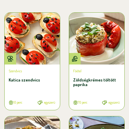
Szendvics
Főétel
Katica szendvics
Zöldségkrémes töltött
paprika
10 perc
egyszerű
70 perc
egyszerű