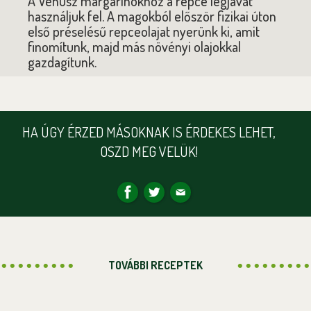
A Vénusz margarinokhoz a repce legjavát
használjuk fel. A magokból először fizikai úton
első préselésű repceolajat nyerünk ki, amit
finomítunk, majd más növényi olajokkal
gazdagítunk.
HA ÚGY ÉRZED MÁSOKNAK IS ÉRDEKES LEHET,
OSZD MEG VELÜK!
TOVÁBBI RECEPTEK