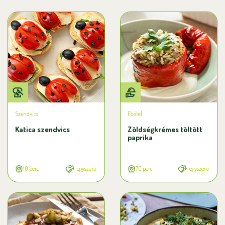
Szendvics
Főétel
Katica szendvics
Zöldségkrémes töltött
paprika
10 perc
egyszerű
70 perc
egyszerű