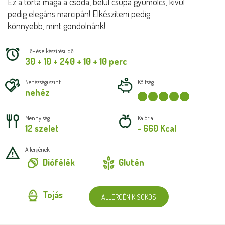
Ez a torta maga a csoda, belül csupa gyümölcs, kívül
pedig elegáns marcipán! Elkészíteni pedig
könnyebb, mint gondolnánk!
Elő- és elkészítési idő
30 + 10 + 240 + 10 + 10 perc
Nehézségi szint
Költség
nehéz
Mennyiség
Kalória
12 szelet
~ 660 Kcal
Allergének
Diófélék
Glutén
Tojás
ALLERGÉN KISOKOS