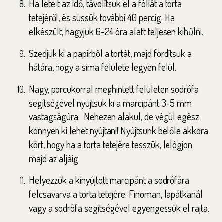
Ha letelt az idő, távolítsuk el a fóliát a torta
tetejéről, és süssük további 40 percig. Ha
elkészült, hagyjuk 6-24 óra alatt teljesen kihűlni.
Szedjük ki a papírból a tortát, majd fordítsuk a
hátára, hogy a sima felülete legyen felül.
Nagy, porcukorral meghintett felületen sodrófa
segítségével nyújtsuk ki a marcipánt 3-5 mm
vastagságúra. Nehezen alakul, de végül egész
könnyen ki lehet nyújtani! Nyújtsunk belőle akkora
kört, hogy ha a torta tetejére tesszük, lelógjon
majd az aljáig.
Helyezzük a kinyújtott marcipánt a sodrófára
felcsavarva a torta tetejére. Finoman, lapátkanál
vagy a sodrófa segítségével egyengessük el rajta.