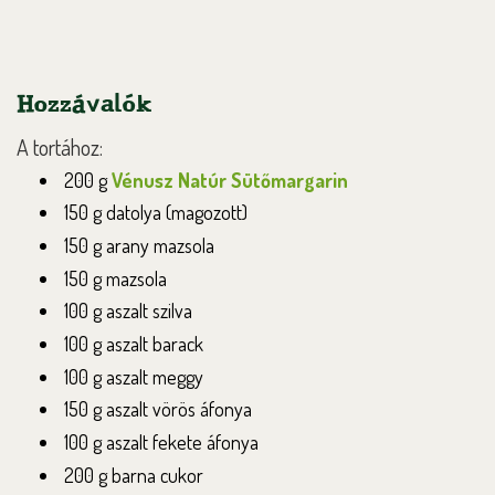
Hozzávalók
A tortához:
200 g
Vénusz Natúr Sütőmargarin
150 g datolya (magozott)
150 g arany mazsola
150 g mazsola
100 g aszalt szilva
100 g aszalt barack
100 g aszalt meggy
150 g aszalt vörös áfonya
100 g aszalt fekete áfonya
200 g barna cukor