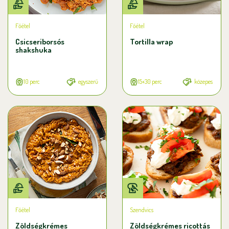
Főétel
Főétel
Csicseriborsós
Tortilla wrap
shakshuka
10 perc
egyszerű
15+30 perc
közepes
Főétel
Szendvics
Zöldségkrémes
Zöldségkrémes ricottás