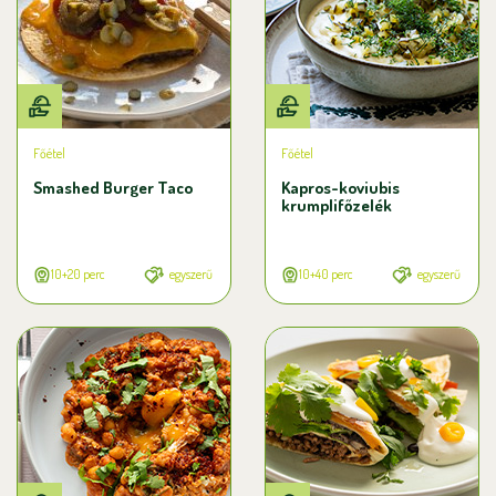
Főétel
Főétel
Smashed Burger Taco
Kapros-koviubis
krumplifőzelék
10+20 perc
egyszerű
10+40 perc
egyszerű