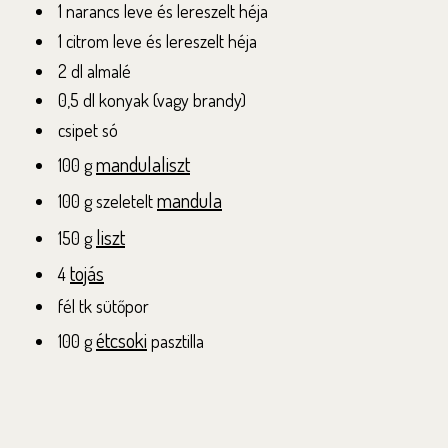
1 narancs leve és lereszelt héja
1 citrom leve és lereszelt héja
2 dl almalé
0,5 dl konyak (vagy brandy)
csipet só
mandulaliszt
100 g
mandula
100 g szeletelt
liszt
150 g
tojás
4
fél tk sütőpor
étcsoki
100 g
pasztilla