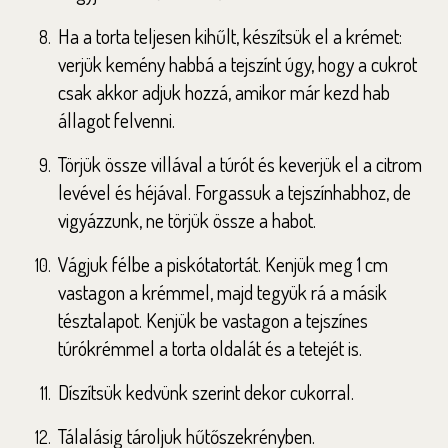
Ha a torta teljesen kihűlt, készítsük el a krémet:
verjük kemény habbá a tejszínt úgy, hogy a cukrot
csak akkor adjuk hozzá, amikor már kezd hab
állagot felvenni.
Törjük össze villával a túrót és keverjük el a citrom
levével és héjával. Forgassuk a tejszínhabhoz, de
vigyázzunk, ne törjük össze a habot.
Vágjuk félbe a piskótatortát. Kenjük meg 1 cm
vastagon a krémmel, majd tegyük rá a másik
tésztalapot. Kenjük be vastagon a tejszínes
túrókrémmel a torta oldalát és a tetejét is.
Díszítsük kedvünk szerint dekor cukorral.
Tálalásig tároljuk hűtőszekrényben.