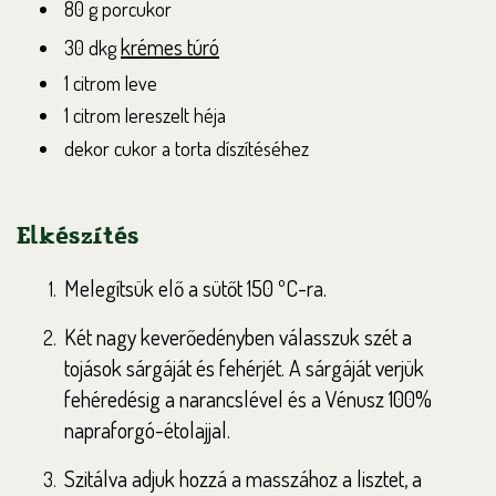
80 g porcukor
krémes túró
30 dkg
1 citrom leve
1 citrom lereszelt héja
dekor cukor a torta díszítéséhez
Elkészítés
Melegítsük elő a sütőt 150 ºC-ra.
Két nagy keverőedényben válasszuk szét a
tojások sárgáját és fehérjét. A sárgáját verjük
fehéredésig a narancslével és a Vénusz 100%
napraforgó-étolajjal.
Szitálva adjuk hozzá a masszához a lisztet, a