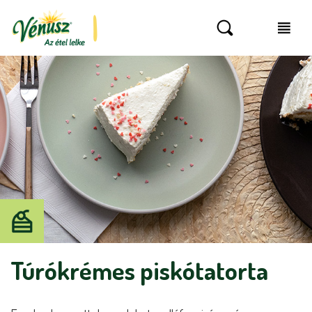
Túrókrémes piskótatorta