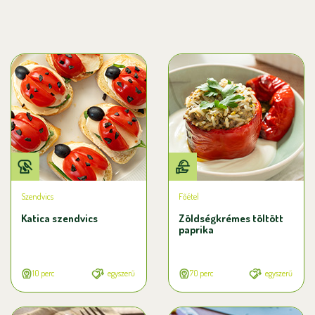
Szendvics
Főétel
Katica szendvics
Zöldségkrémes töltött
paprika
10 perc
egyszerű
70 perc
egyszerű