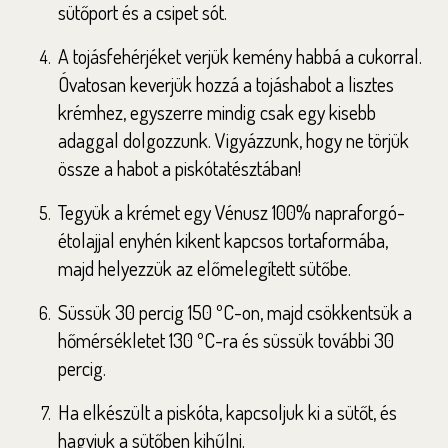
sütőport és a csipet sót.
A tojásfehérjéket verjük kemény habbá a cukorral.
Óvatosan keverjük hozzá a tojáshabot a lisztes
krémhez, egyszerre mindig csak egy kisebb
adaggal dolgozzunk. Vigyázzunk, hogy ne törjük
össze a habot a piskótatésztában!
Tegyük a krémet egy Vénusz 100% napraforgó-
étolajjal enyhén kikent kapcsos tortaformába,
majd helyezzük az előmelegített sütőbe.
Süssük 30 percig 150 ºC-on, majd csökkentsük a
hőmérsékletet 130 ºC-ra és süssük további 30
percig.
Ha elkészült a piskóta, kapcsoljuk ki a sütőt, és
hagyjuk a sütőben kihűlni.