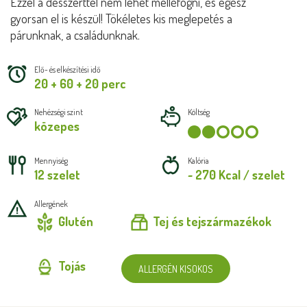
Ezzel a desszerttel nem lehet melléfogni, és egész
gyorsan el is készül! Tökéletes kis meglepetés a
párunknak, a családunknak.
Elő- és elkészítési idő
20 + 60 + 20 perc
Nehézségi szint
Költség
közepes
Mennyiség
Kalória
12 szelet
~ 270 Kcal / szelet
Allergének
Glutén
Tej és tejszármazékok
Tojás
ALLERGÉN KISOKOS