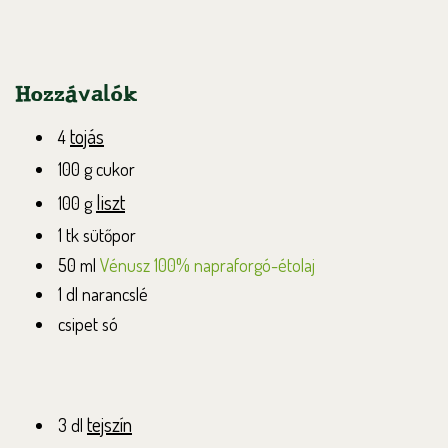
Hozzávalók
tojás
4
100 g cukor
liszt
100 g
1 tk sütőpor
50 ml
Vénusz 100% napraforgó-étolaj
1 dl narancslé
csipet só
tejszín
3 dl