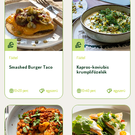
Főétel
Főétel
Smashed Burger Taco
Kapros-koviubis
krumplifőzelék
10+20 perc
egyszerű
10+40 perc
egyszerű