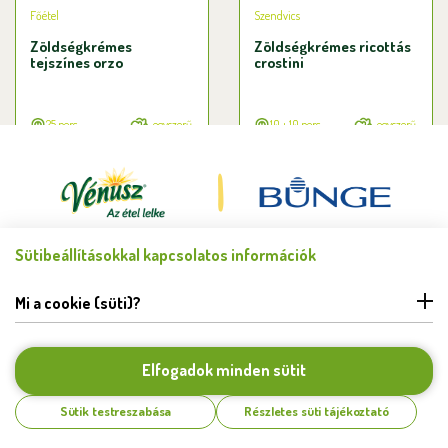
Főétel
Szendvics
Zöldségkrémes
Zöldségkrémes ricottás
tejszínes orzo
crostini
25 perc
egyszerű
10 + 10 perc
egyszerű
Sütibeállításokkal kapcsolatos információk
Minden jog fenntartva © Bunge Zrt. 2026.
FELHASZNÁLÁSI FELTÉTELEK
Mi a cookie (süti)?
ADATKEZELÉSI TÁJÉKOZTATÓ
HIBABEJELENTÉS
COOKIE BEÁLLÍTÁSOK
Elfogadok minden sütit
KAPCSOLAT
Sütik testreszabása
Részletes süti tájékoztató