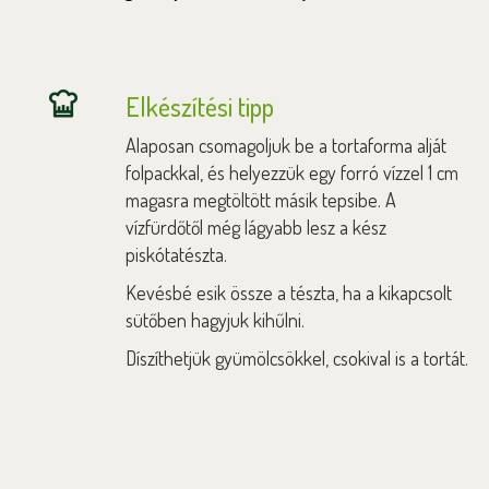
Elkészítési tipp
Alaposan csomagoljuk be a tortaforma alját
folpackkal, és helyezzük egy forró vízzel 1 cm
magasra megtöltött másik tepsibe. A
vízfürdőtől még lágyabb lesz a kész
piskótatészta.
Kevésbé esik össze a tészta, ha a kikapcsolt
sütőben hagyjuk kihűlni.
Díszíthetjük gyümölcsökkel, csokival is a tortát.