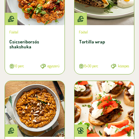
Főétel
Főétel
Csicseriborsós
Tortilla wrap
shakshuka
10 perc
egyszerű
15+30 perc
közepes