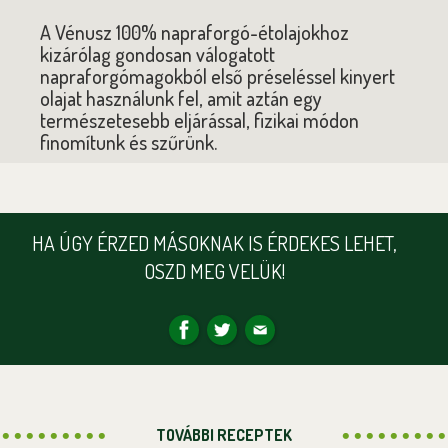
A Vénusz 100% napraforgó-étolajokhoz
kizárólag gondosan válogatott
napraforgómagokból első préseléssel kinyert
olajat használunk fel, amit aztán egy
természetesebb eljárással, fizikai módon
finomítunk és szűrünk.
HA ÚGY ÉRZED MÁSOKNAK IS ÉRDEKES LEHET,
OSZD MEG VELÜK!
TOVÁBBI RECEPTEK