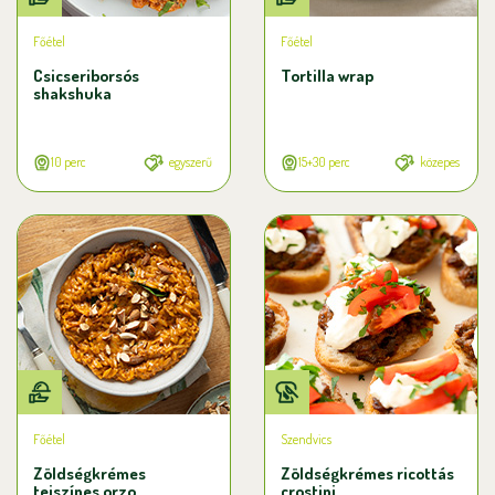
Főétel
Főétel
Csicseriborsós
Tortilla wrap
shakshuka
10 perc
egyszerű
15+30 perc
közepes
Főétel
Szendvics
Zöldségkrémes
Zöldségkrémes ricottás
tejszínes orzo
crostini