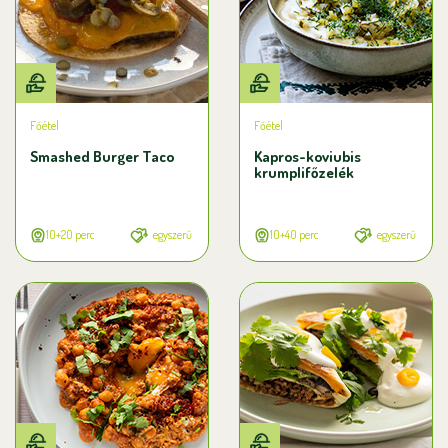
Főétel
Főétel
Smashed Burger Taco
Kapros-koviubis
krumplifőzelék
10+20 perc
egyszerű
10+40 perc
egyszerű