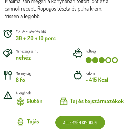
Maximálisan megéri a konyhában töltött időt ez a
cannoli recept. Ropogós tészta és puha krém,
frissen a legjobb!
Elő- és elkészítési idő
30 + 20 + 10 perc
Nehézségi szint
Költség
nehéz
Mennyiség
Kalória
8 fő
~ 415 Kcal
Allergének
Glutén
Tej és tejszármazékok
Tojás
ALLERGÉN KISOKOS