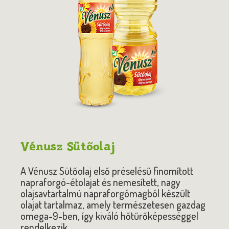
Vénusz Sütőolaj
A Vénusz Sütőolaj első préselésű finomított
napraforgó-étolajat és nemesített, nagy
olajsavtartalmú napraforgómagból készült
olajat tartalmaz, amely természetesen gazdag
omega-9-ben, így kiváló hőtűrőképességgel
rendelkezik.