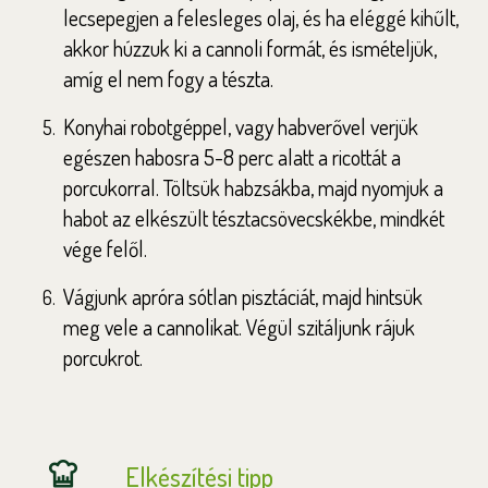
lecsepegjen a felesleges olaj, és ha eléggé kihűlt,
akkor húzzuk ki a cannoli formát, és ismételjük,
amíg el nem fogy a tészta.
Konyhai robotgéppel, vagy habverővel verjük
egészen habosra 5-8 perc alatt a ricottát a
porcukorral. Töltsük habzsákba, majd nyomjuk a
habot az elkészült tésztacsövecskékbe, mindkét
vége felől.
Vágjunk apróra sótlan pisztáciát, majd hintsük
meg vele a cannolikat. Végül szitáljunk rájuk
porcukrot.
Elkészítési tipp