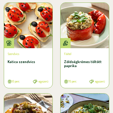
Szendvics
Főétel
Katica szendvics
Zöldségkrémes töltött
paprika
10 perc
egyszerű
70 perc
egyszerű