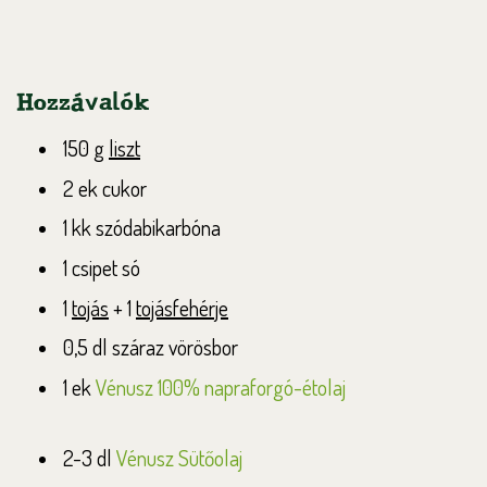
Hozzávalók
150 g
liszt
2 ek cukor
1 kk szódabikarbóna
1 csipet só
1
tojás
+ 1
tojásfehérje
0,5 dl száraz vörösbor
1 ek
Vénusz 100% napraforgó-étolaj
2-3 dl
Vénusz Sütőolaj