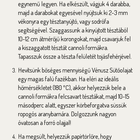
egynemű legyen. Ha elkészült, vágjuk 4 darabba,
majd a darabokat egyesével nyújtsuk ki 2-3 mm
vékonyra egy tésztanyújtó, vagy sodrófa
segítségével. Szaggassunk a kinyújtott tésztából
10-12 cm átmérőjű korongokat, majd csavarjuk fel
a kiszaggatott tésztát cannoli formákra.
Tapasszuk össze a tészta felületét tojásfehérjével.
Hevítsünk bőséges mennyiségű Vénusz Sütőolajat
egy magas falú fazékban. Ha eléri az ideális
hőmérsékletet (180 ºC), akkor helyezzük bele a
cannoli formákra felcsavart tésztákat, majd 10-15
másodperc alatt, egyszer körbeforgatva süssük
ropogós aranybarnára. Dolgozzunk nagyon
óvatosan a forró olajjal!
Ha megsült, helyezzük papírtörlőre, hogy