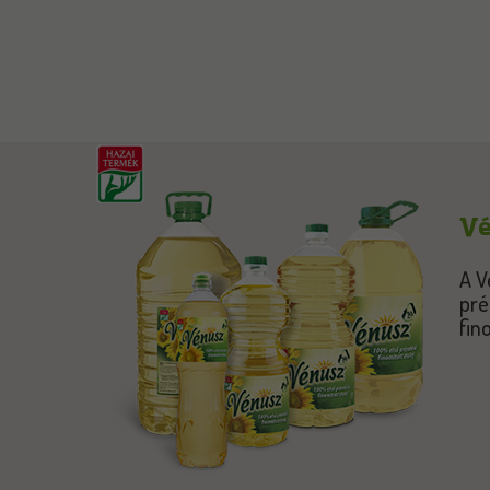
Vé
A V
pré
fin