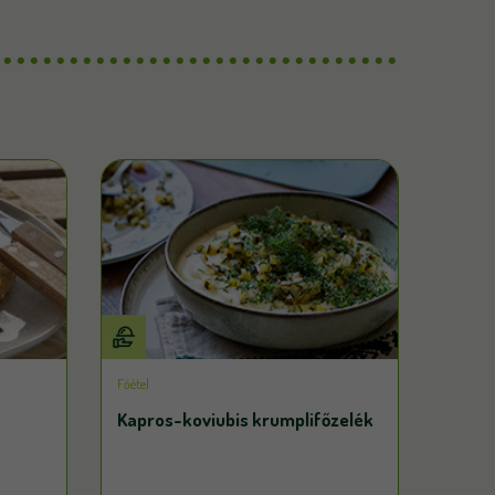
Főétel
Kapros-koviubis krumplifőzelék