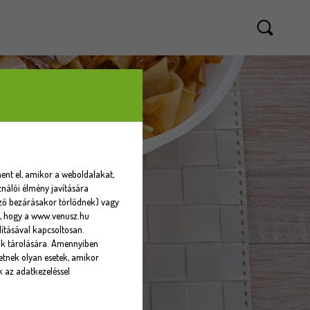
ent el, amikor a weboldalakat,
nálói élmény javítására
sző bezárásakor törlődnek) vagy
eti, hogy a www.venusz.hu
ításával kapcsoltosan.
ók tárolására. Amennyiben
tnek olyan esetek, amikor
k az adatkezeléssel