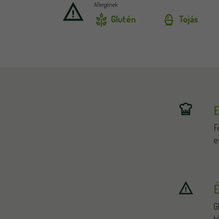
Allergének
Glutén
Tojás
E
F
e
É
G
t