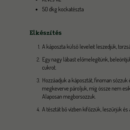
50 dkg kockatészta
Elkészítés
A káposzta külső leveleit leszedjük, torzsá
Egy nagy lábast előmelegítünk, beleöntjük 
cukrot.
Hozzáadjuk a káposztát, finoman sózzuk és
megkeverve pároljuk, míg össze nem esik 
Alaposan megborsozzuk.
A tésztát bő vízben kifőzzük, leszűrjük és