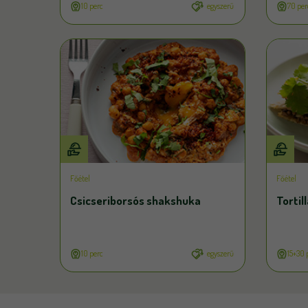
10 perc
egyszerű
70 per
Főétel
Főétel
Csicseriborsós shakshuka
Tortil
10 perc
egyszerű
15+30 