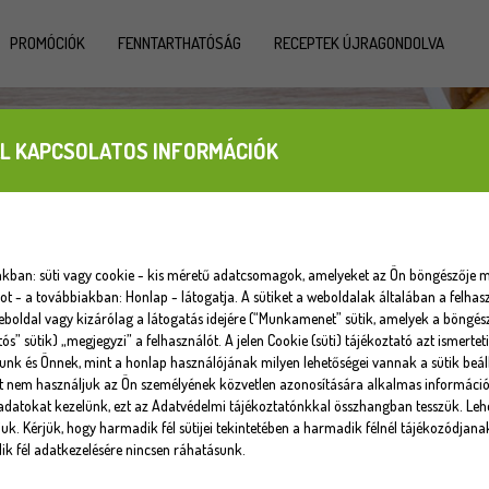
PROMÓCIÓK
FENNTARTHATÓSÁG
RECEPTEK ÚJRAGONDOLVA
L KAPCSOLATOS INFORMÁCIÓK
iakban: süti vagy cookie - kis méretű adatcsomagok, amelyeket az Ön böngészője m
 - a továbbiakban: Honlap - látogatja. A sütiket a weboldalak általában a felhasz
eboldal vagy kizárólag a látogatás idejére (“Munkamenet” sütik, amelyek a böngé
tós” sütik) „megjegyzi” a felhasználót. A jelen Cookie (süti) tájékoztató azt ismert
unk és Önnek, mint a honlap használójának milyen lehetőségei vannak a sütik beáll
at nem használjuk az Ön személyének közvetlen azonosítására alkalmas informáci
datokat kezelünk, ezt az Adatvédelmi tájékoztatónkkal összhangban tesszük. Lehe
uk. Kérjük, hogy harmadik fél sütijei tekintetében a harmadik félnél tájékozódjana
k fél adatkezelésére nincsen ráhatásunk.