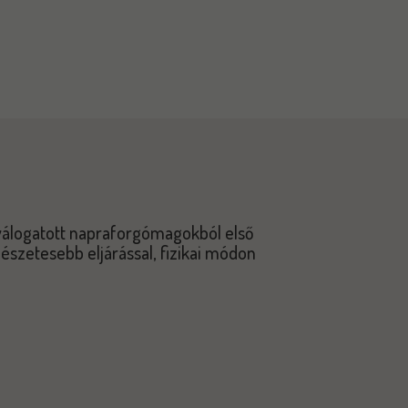
válogatott napraforgómagokból első
mészetesebb eljárással, fizikai módon