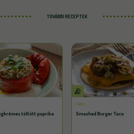
TOVÁBBI RECEPTEK
Főétel
égkrémes töltött paprika
Smashed Burger Taco