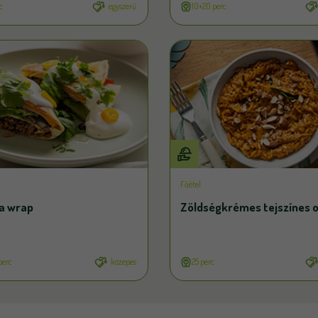
c
egyszerű
10+20 perc
Főétel
la wrap
Zöldségkrémes tejszínes 
perc
közepes
25 perc