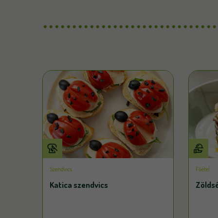
Szendvics
Főétel
Katica szendvics
Zölds