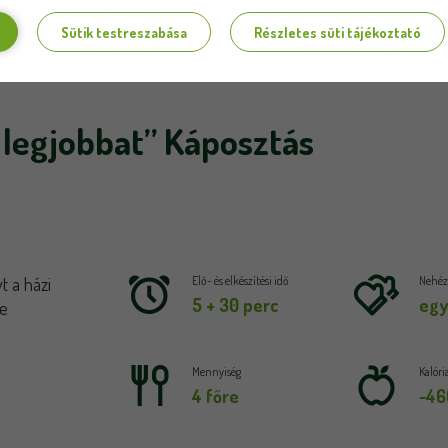
Sütik testreszabása
Részletes süti tájékoztató
a legjobbat” Káposztás
t a házi
Elő- és elkészítési idő
Nehézs
5 + 30 perc
egy
re
Mennyiség
Kalóri
4 főre
~46