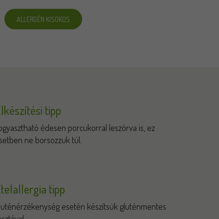
ALLERGÉN KISOKOS
lkészítési tipp
ogyasztható édesen porcukorral leszórva is, ez
setben ne borsozzuk túl.
telallergia tipp
luténérzékenység esetén készítsük gluténmentes
észtával.