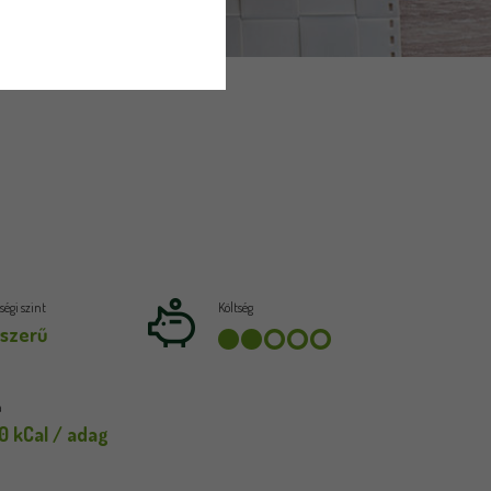
égi szint
Költség
szerű
a
0 kCal / adag