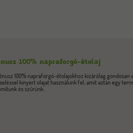
nusz 100% napraforgó-étolaj
énusz 100% napraforgó-étolajokhoz kizárólag gondosan 
seléssel kinyert olajat használunk fel, amit aztán egy ter
omítunk és szűrünk.