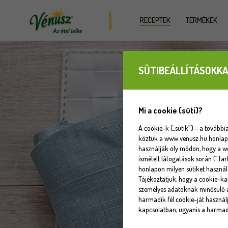
RECEPTEK
TERMÉKEK
SÜTIBEÁLLÍTÁSOKKA
Mi a cookie (süti)?
A cookie-k („sütik”) - a tovább
köztük a www.venusz.hu honlapot
használják oly módon, hogy a w
ismételt látogatások során (“Tar
honlapon milyen sütiket használ
Tájékoztatjuk, hogy a cookie-k
személyes adatoknak minősülő a
harmadik fél cookie-ját használj
kapcsolatban, ugyanis a harmadi