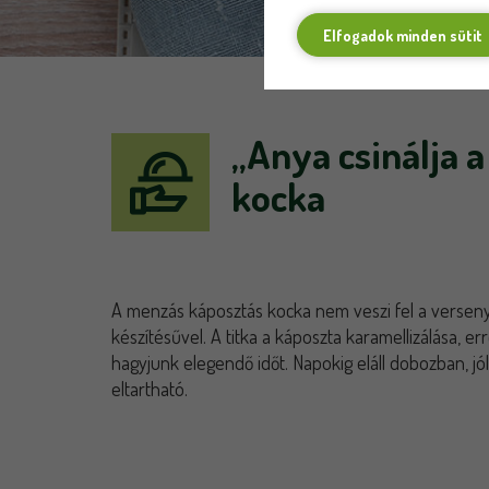
Elfogadok minden sütit
„Anya csinálja 
kocka
A menzás káposztás kocka nem veszi fel a verseny
készítésűvel. A titka a káposzta karamellizálása, er
hagyjunk elegendő időt. Napokig eláll dobozban, jól
eltartható.