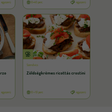
egyszerű
10+40 perc
egyszerű
Szendvics
orzo
Zöldségkrémes ricottás crostini
egyszerű
10 + 10 perc
egyszerű