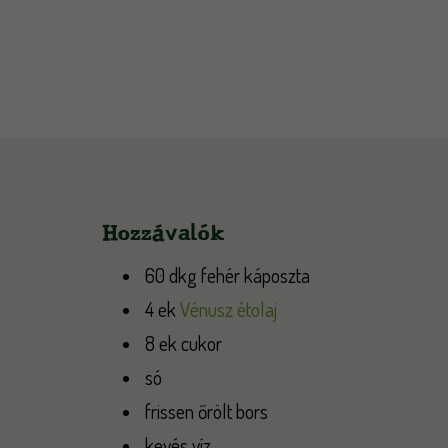
Hozzávalók
60 dkg fehér káposzta
4 ek
Vénusz étolaj
8 ek cukor
só
frissen őrölt bors
kevés víz