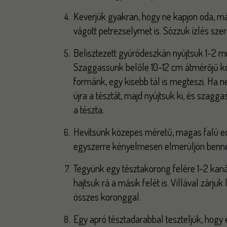
Keverjük gyakran, hogy ne kapjon oda, m
vágott petrezselymet is. Sózzuk ízlés szeri
Belisztezett gyúródeszkán nyújtsuk 1-2 m
Szaggassunk belőle 10-12 cm átmérőjű kö
formánk, egy kisebb tál is megteszi. Ha n
újra a tésztát, majd nyújtsuk ki, és szagg
a tészta.
Hevítsünk közepes méretű, magas falú ed
egyszerre kényelmesen elmerüljön benn
Tegyünk egy tésztakorong felére 1-2 kaná
hajtsuk rá a másik felét is. Villával zárju
összes koronggal.
Egy apró tésztadarabbal teszteljük, hogy e