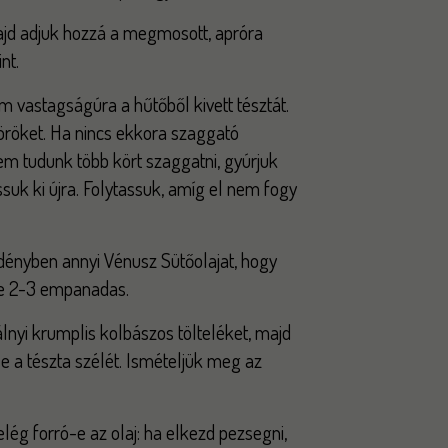
ajd adjuk hozzá a megmosott, apróra
nt.
m vastagságúra a hűtőből kivett tésztát.
röket. Ha nincs ekkora szaggató
em tudunk több kört szaggatni, gyúrjuk
assuk ki újra. Folytassuk, amíg el nem fogy
ényben annyi Vénusz Sütőolajat, hogy
e 2-3 empanadas.
lnyi krumplis kolbászos tölteléket, majd
k le a tészta szélét. Ismételjük meg az
lég forró-e az olaj: ha elkezd pezsegni,