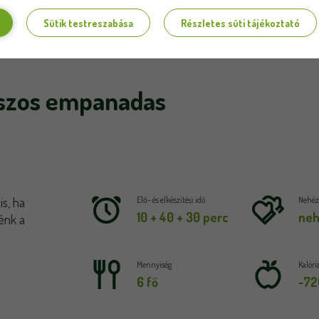
Sütik testreszabása
Részletes süti tájékoztató
szos empanadas
is, ha
Elő- és elkészítési idő
Nehézs
10 + 40 + 30 perc
ne
énk a
Mennyiség
Kalóri
6 fő
~72