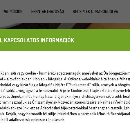
PROMÓCIÓK
FENNTARTHATÓSÁG
RECEPTEK ÚJRAGONDOLVA
L KAPCSOLATOS INFORMÁCIÓK
iakban: süti vagy cookie - kis méretű adatcsomagok, amelyeket az Ön böngészője m
 - a továbbiakban: Honlap - látogatja. A sütiket a weboldalak általában a felhasz
eboldal vagy kizárólag a látogatás idejére (“Munkamenet” sütik, amelyek a böngé
tós” sütik) „megjegyzi” a felhasználót. A jelen Cookie (süti) tájékoztató azt ismert
unk és Önnek, mint a honlap használójának milyen lehetőségei vannak a sütik beáll
at nem használjuk az Ön személyének közvetlen azonosítására alkalmas informáci
datokat kezelünk, ezt az Adatvédelmi tájékoztatónkkal összhangban tesszük. Lehe
uk. Kérjük, hogy harmadik fél sütijei tekintetében a harmadik félnél tájékozódjana
k fél adatkezelésére nincsen ráhatásunk.