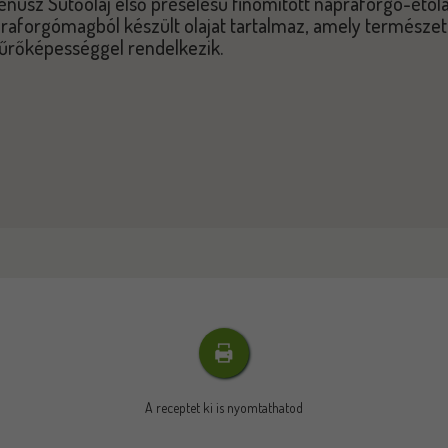
énusz Sütőolaj első préselésű finomított napraforgó-étola
raforgómagból készült olajat tartalmaz, amely természe
űrőképességgel rendelkezik.
A receptet ki is nyomtathatod