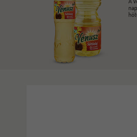
A V
nap
hőt