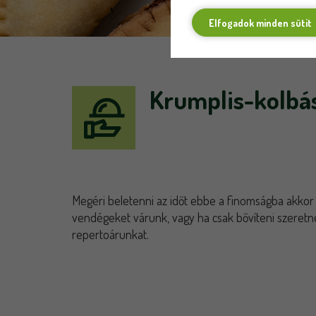
Elfogadok minden sütit
Krumplis-kolbá
Megéri beletenni az időt ebbe a finomságba akkor 
vendégeket várunk, vagy ha csak bővíteni szeretn
repertoárunkat.