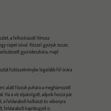
ztet, a felkockázott Vénusz
 egy csipet sóval. Kézzel gyúrjuk össze,
belisztezett gyúródeszkára, majd
sztát hűtőszekrénybe legalább fél órára
erc alatt főzzük puhára a meghámozott
t. Ha a víz elpárolgott, adjunk hozzá pár
, a feldarabolt kolbászt és vékonyra
t, feldarabolt kapribogyót is.