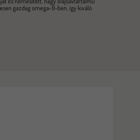
jat és nemesített, nagy olajsavtartalmú
tesen gazdag omega-9-ben, így kiváló