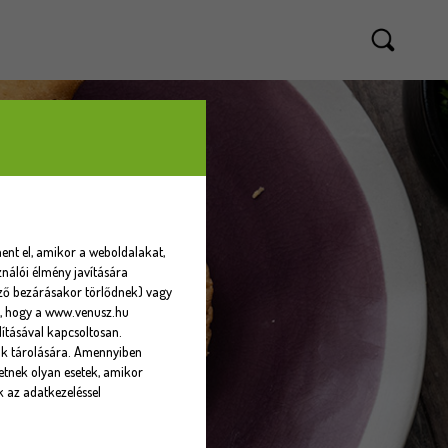
ent el, amikor a weboldalakat,
nálói élmény javítására
sző bezárásakor törlődnek) vagy
eti, hogy a www.venusz.hu
ításával kapcsoltosan.
ók tárolására. Amennyiben
tnek olyan esetek, amikor
k az adatkezeléssel