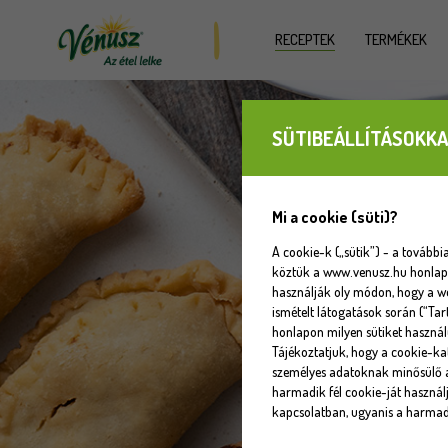
RECEPTEK
TERMÉKEK
SÜTIBEÁLLÍTÁSOKKA
Mi a cookie (süti)?
A cookie-k („sütik”) - a tovább
köztük a www.venusz.hu honlapot
használják oly módon, hogy a w
ismételt látogatások során (“Tar
honlapon milyen sütiket használ
Tájékoztatjuk, hogy a cookie-k
személyes adatoknak minősülő a
harmadik fél cookie-ját használj
kapcsolatban, ugyanis a harmadi