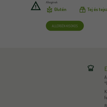
Allergének
Glutén
Tej és tej
ALLERGÉN KISOKOS
E
A
º
K
f
B