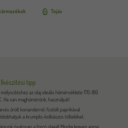
származékok
Tojás
lkészítési tipp
 mélysütéshez az olaj ideális hőmérséklete 170-180
C. Ha van maghőmérőnk, használjuk!
evés őrölt korianderrel, füstölt paprikával
eldobhatjuk a krumplis-kolbászos tölteléket.
ánjunk óvatosan a forró olajjal! Mindig legyen annyi