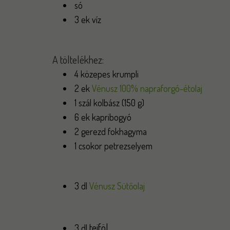
só
3 ek víz
A töltelékhez:
4 közepes krumpli
2 ek
Vénusz 100% napraforgó-étolaj
1 szál kolbász (150 g)
6 ek kapribogyó
2 gerezd fokhagyma
1 csokor petrezselyem
3 dl
Vénusz Sütőolaj
tejföl
3 dl