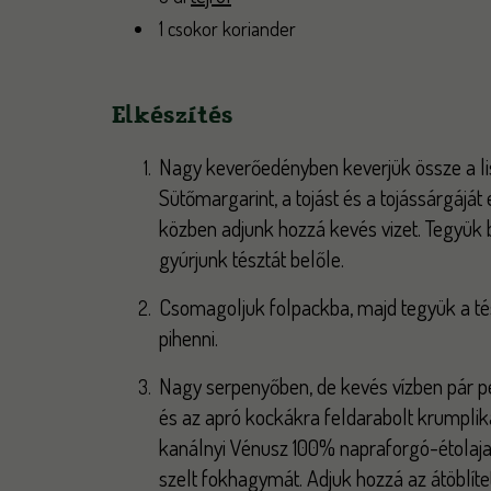
1 csokor koriander
Elkészítés
Nagy keverőedényben keverjük össze a lis
Sütőmargarint, a tojást és a tojássárgáját
közben adjunk hozzá kevés vizet. Tegyük 
gyúrjunk tésztát belőle.
Csomagoljuk folpackba, majd tegyük a té
pihenni.
Nagy serpenyőben, de kevés vízben pár p
és az apró kockákra feldarabolt krumplika
kanálnyi Vénusz 100% napraforgó-étolajat
szelt fokhagymát. Adjuk hozzá az átöblítet