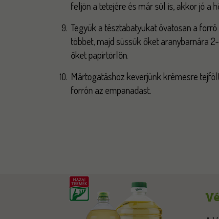
feljön a tetejére és már sül is, akkor jó a
Tegyük a tésztabatyukat óvatosan a forró
többet, majd süssük őket aranybarnára 2-
őket papírtörlőn.
Mártogatáshoz keverjünk krémesre tejfölt 
forrón az empanadast.
Vé