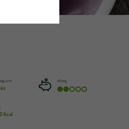
égi szint
Költség
héz
a
0 Kcal