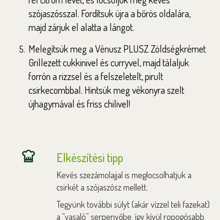
szójaszósszal. Fordítsuk újra a bőrös oldalára,
majd zárjuk el alatta a lángot.
Melegítsük meg a Vénusz PLUSZ Zöldségkrémet
Grillezett cukkinivel és curryvel, majd tálaljuk
forrón a rizzsel és a felszeletelt, pirult
csirkecombbal. Hintsük meg vékonyra szelt
újhagymával és friss chilivel!
Elkészítési tipp
Kevés szezámolajjal is meglocsolhatjuk a
csirkét a szójaszósz mellett.
Tegyünk további súlyt (akár vízzel teli fazekat)
a “vasaló” serpenyőbe, így kívül ropogósabb