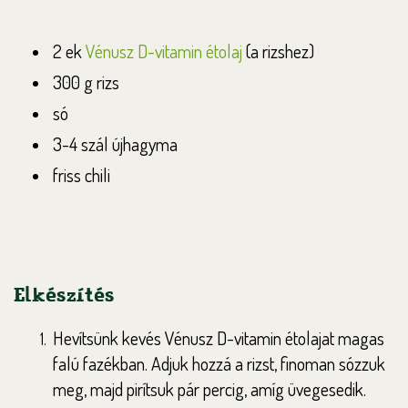
2 ek
Vénusz
D-vitamin étola
j
(a rizshez)
300 g rizs
só
3-4 szál újhagyma
friss chili
Elkészítés
Hevítsünk kevés Vénusz D-vitamin étolajat magas
falú fazékban. Adjuk hozzá a rizst, finoman sózzuk
meg, majd pirítsuk pár percig, amíg üvegesedik.