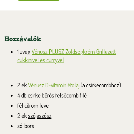
Hozzávalók
1 üveg
Vénusz PLUSZ Zöldségkrém Grillezett
cukkinivel és curryvel
2 ek
Vénusz D-vitamin étolaj
(a csirkecombhoz)
4 db csirke bőrös felsőcomb filé
fél citrom leve
2 ek
szójaszósz
só, bors