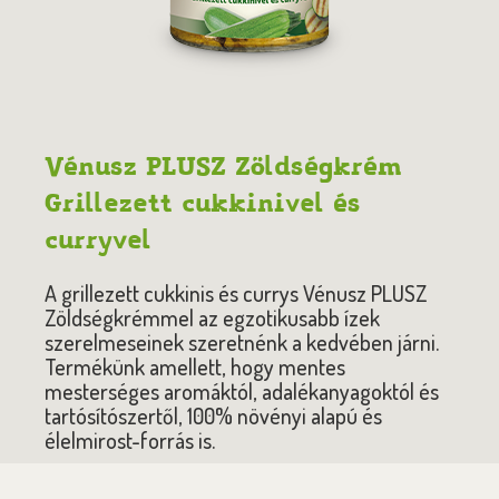
Vénusz PLUSZ Zöldségkrém
Grillezett cukkinivel és
curryvel
A grillezett cukkinis és currys Vénusz PLUSZ
Zöldségkrémmel az egzotikusabb ízek
szerelmeseinek szeretnénk a kedvében járni.
Termékünk amellett, hogy mentes
mesterséges aromáktól, adalékanyagoktól és
tartósítószertől, 100% növényi alapú és
élelmirost-forrás is.