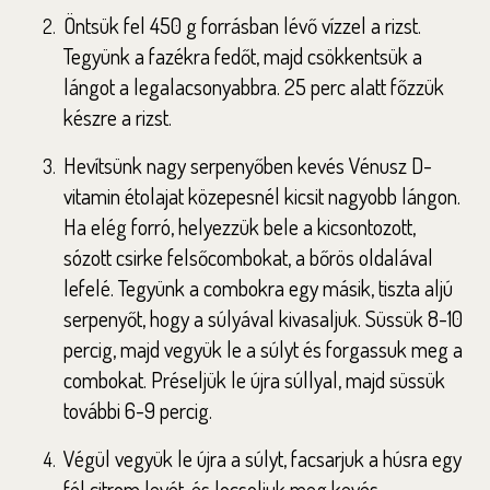
Öntsük fel 450 g forrásban lévő vízzel a rizst.
Tegyünk a fazékra fedőt, majd csökkentsük a
lángot a legalacsonyabbra. 25 perc alatt főzzük
készre a rizst.
Hevítsünk nagy serpenyőben kevés Vénusz D-
vitamin étolajat közepesnél kicsit nagyobb lángon.
Ha elég forró, helyezzük bele a kicsontozott,
sózott csirke felsőcombokat, a bőrös oldalával
lefelé. Tegyünk a combokra egy másik, tiszta aljú
serpenyőt, hogy a súlyával kivasaljuk. Süssük 8-10
percig, majd vegyük le a súlyt és forgassuk meg a
combokat. Préseljük le újra súllyal, majd süssük
további 6-9 percig.
Végül vegyük le újra a súlyt, facsarjuk a húsra egy
fél citrom levét, és locsoljuk meg kevés