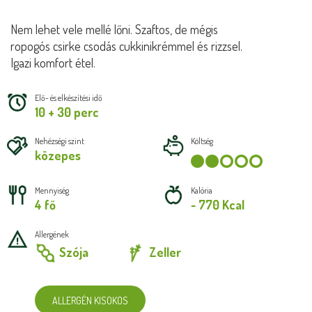
Nem lehet vele mellé lőni. Szaftos, de mégis
ropogós csirke csodás cukkinikrémmel és rizzsel.
Igazi komfort étel.
Elő- és elkészítési idő
10 + 30 perc
Nehézségi szint
Költség
közepes
Mennyiség
Kalória
4 fő
~ 770 Kcal
Allergének
Szója
Zeller
ALLERGÉN KISOKOS