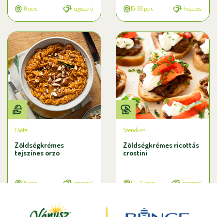
10 perc
egyszerű
15+30 perc
közepes
Főétel
Szendvics
Zöldségkrémes
Zöldségkrémes ricottás
tejszínes orzo
crostini
25 perc
egyszerű
10 + 10 perc
egyszerű