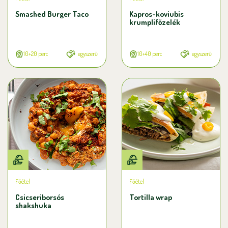
Smashed Burger Taco
Kapros-koviubis
krumplifőzelék
10+20 perc
egyszerű
10+40 perc
egyszerű
Főétel
Főétel
Csicseriborsós
Tortilla wrap
shakshuka