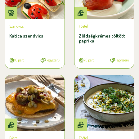
Szendvics
Főétel
Katica szendvics
Zöldségkrémes töltött
paprika
10 perc
egyszerű
70 perc
egyszerű
Főétel
Főétel