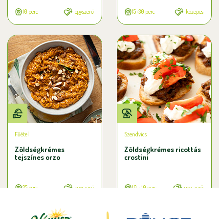
10 perc
egyszerű
15+30 perc
közepes
Főétel
Szendvics
Zöldségkrémes
Zöldségkrémes ricottás
tejszínes orzo
crostini
25 perc
egyszerű
10 + 10 perc
egyszerű