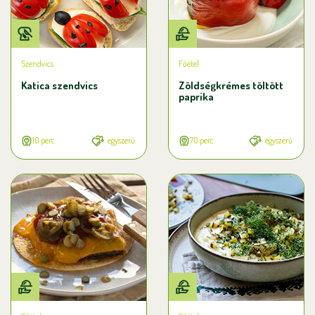
Szendvics
Főétel
Katica szendvics
Zöldségkrémes töltött
paprika
10 perc
egyszerű
70 perc
egyszerű