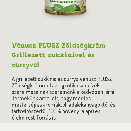
Vénusz PLUSZ Zöldségkrém
Grillezett cukkinivel és
curryvel
A grillezett cukkinis és currys Vénusz PLUSZ
Zöldségkrémmel az egzotikusabb ízek
szerelmeseinek szeretnénk a kedvében járni.
Termékünk amellett, hogy mentes
mesterséges aromáktól, adalékanyagoktól és
tartósítószertől, 100% növényi alapú és
élelmirost-forrás is.