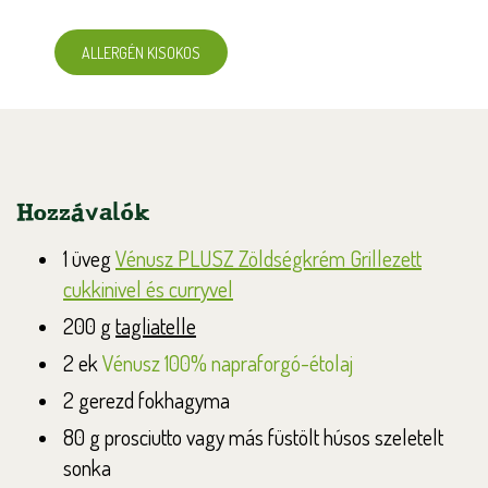
ALLERGÉN KISOKOS
Hozzávalók
1 üveg
Vénusz PLUSZ Zöldségkrém Grillezett
cukkinivel és curryvel
200 g
tagliatelle
2 ek
Vénusz 100% napraforgó-étolaj
2 gerezd fokhagyma
80 g prosciutto vagy más füstölt húsos szeletelt
sonka