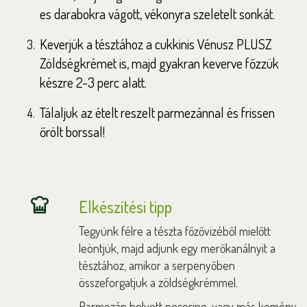
es darabokra vágott, vékonyra szeletelt sonkát.
Keverjük a tésztához a cukkinis Vénusz PLUSZ
Zöldségkrémet is, majd gyakran keverve főzzük
készre 2-3 perc alatt.
Tálaljuk az ételt reszelt parmezánnal és frissen
őrölt borssal!
Elkészítési tipp
Tegyünk félre a tészta főzővizéből mielőtt
leöntjük, majd adjunk egy merőkanálnyit a
tésztához, amikor a serpenyőben
összeforgatjuk a zöldségkrémmel.
Parmezán helyett pecorino, vagy más kemény