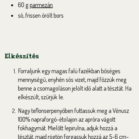
60 g
parmezán
só, frissen őrölt bors
Elkészítés
Forraljunk egy magas falú fazékban bőséges
mennyiségű, enyhén sós vizet, majd főzzük meg
benne a csomagoláson jelölt idő alatt a tésztát. Ha
elkészült, szűrjük le.
Nagy teflonserpenyőben futtassuk meg a Vénusz
100% napraforgó-étolajon az apróra vágott
fokhagymát. Mielőtt lepirulna, adjuk hozzá a
tésztát, majd rögtön forgassuk hozzá az 5-6 cm-