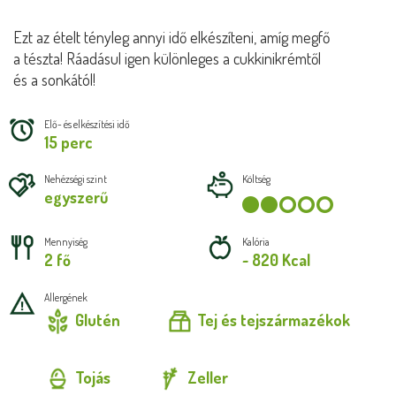
Ezt az ételt tényleg annyi idő elkészíteni, amíg megfő
a tészta! Ráadásul igen különleges a cukkinikrémtől
és a sonkától!
Elő- és elkészítési idő
15 perc
Nehézségi szint
Költség
egyszerű
Mennyiség
Kalória
2 fő
~ 820 Kcal
Allergének
Glutén
Tej és tejszármazékok
Tojás
Zeller