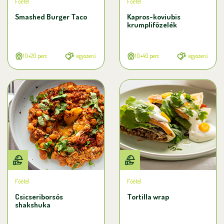
Főétel
Főétel
Smashed Burger Taco
Kapros-koviubis
krumplifőzelék
10+20 perc
egyszerű
10+40 perc
egyszerű
Főétel
Főétel
Csicseriborsós
Tortilla wrap
shakshuka