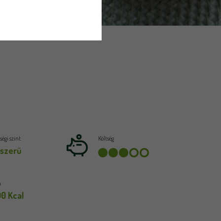
égi szint
Költség
szerű
a
90 Kcal