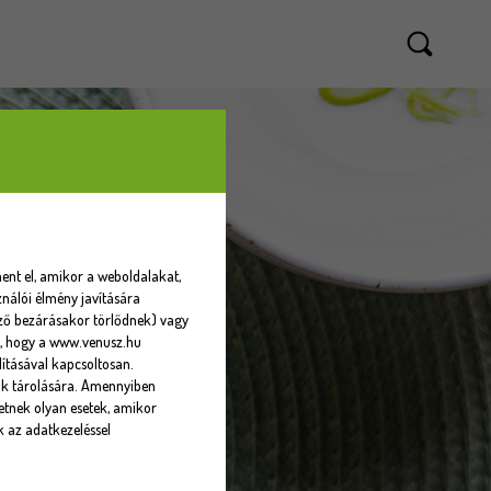
ent el, amikor a weboldalakat,
nálói élmény javítására
sző bezárásakor törlődnek) vagy
eti, hogy a www.venusz.hu
ításával kapcsoltosan.
ók tárolására. Amennyiben
tnek olyan esetek, amikor
k az adatkezeléssel