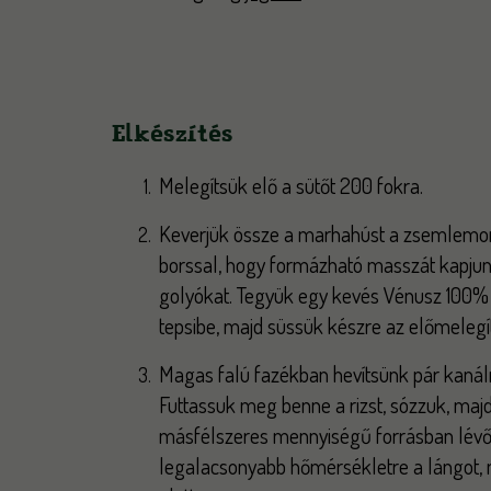
Elkészítés
Melegítsük elő a sütőt 200 fokra.
Keverjük össze a marhahúst a zsemlemorzsá
borssal, hogy formázható masszát kapju
golyókat. Tegyük egy kevés Vénusz 100% 
tepsibe, majd süssük készre az előmelegít
Magas falú fazékban hevítsünk pár kanál
Futtassuk meg benne a rizst, sózzuk, majd
másfélszeres mennyiségű forrásban lévő v
legalacsonyabb hőmérsékletre a lángot, 