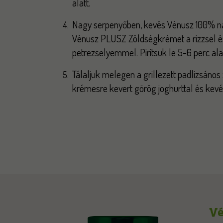
alatt.
Nagy serpenyőben, kevés Vénusz 100% na
Vénusz PLUSZ Zöldségkrémet a rizzsel é
petrezselyemmel. Pirítsuk le 5-6 perc alat
Tálaljuk melegen a grillezett padlizsános
krémesre kevert görög joghurttal és kevé
Vé