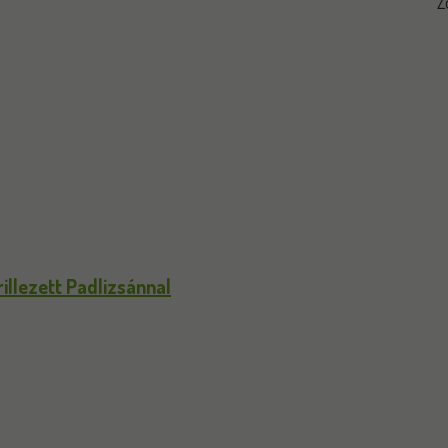
Z
llezett Padlizsánnal