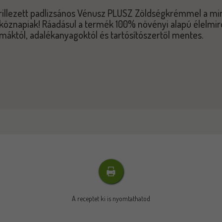
rillezett padlizsános Vénusz PLUSZ Zöldségkrémmel a mi
köznapiak! Ráadásul a termék 100% növényi alapú élelmir
máktól, adalékanyagoktól és tartósítószertől mentes.
A receptet ki is nyomtathatod