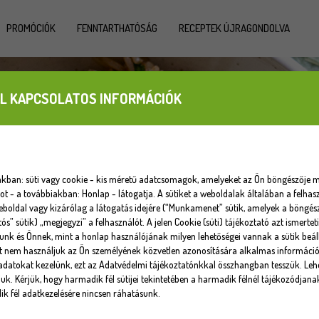
PROMÓCIÓK
FENNTARTHATÓSÁG
RECEPTEK ÚJRAGONDOLVA
L KAPCSOLATOS INFORMÁCIÓK
iakban: süti vagy cookie - kis méretű adatcsomagok, amelyeket az Ön böngészője m
 - a továbbiakban: Honlap - látogatja. A sütiket a weboldalak általában a felhasz
eboldal vagy kizárólag a látogatás idejére (“Munkamenet” sütik, amelyek a böngé
tós” sütik) „megjegyzi” a felhasználót. A jelen Cookie (süti) tájékoztató azt ismert
unk és Önnek, mint a honlap használójának milyen lehetőségei vannak a sütik beáll
at nem használjuk az Ön személyének közvetlen azonosítására alkalmas informáci
datokat kezelünk, ezt az Adatvédelmi tájékoztatónkkal összhangban tesszük. Lehe
uk. Kérjük, hogy harmadik fél sütijei tekintetében a harmadik félnél tájékozódjana
k fél adatkezelésére nincsen ráhatásunk.