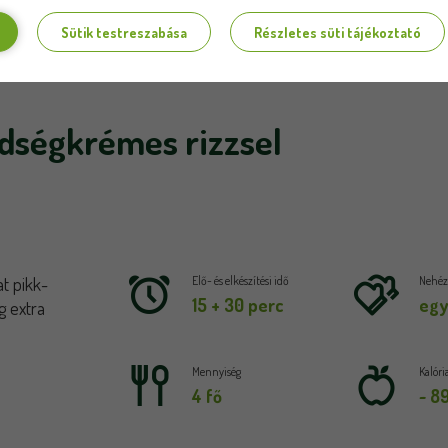
Sütik testreszabása
Részletes süti tájékoztató
ldségkrémes rizzsel
t pikk-
Elő- és elkészítési idő
Nehézs
15 + 30 perc
egy
g extra
Mennyiség
Kalóri
4 fő
~ 8