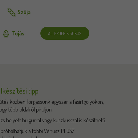
Szója
Tojás
ALLERGÉN KISOKOS
lkészítési tipp
ütés közben forgassunk egyszer a fasírtgolyókon,
ogy több oldalról piruljon.
izs helyett bulgurral vagy kuszkusszal is készíthető.
ipróbálhatjuk a többi Vénusz PLUSZ