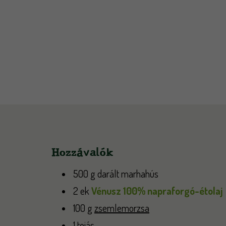
Hozzávalók
500 g darált marhahús
2 ek
Vénusz 100% napraforgó-étolaj
100 g
zsemlemorzsa
1
tojás