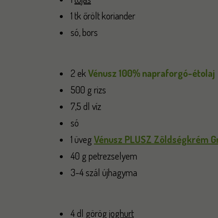
1 tk őrölt koriander
só, bors
2 ek
Vénusz 100% napraforgó-étolaj
500 g rizs
7,5 dl víz
só
1 üveg
Vénusz PLUSZ Zöldségkrém Gri
40 g petrezselyem
3-4 szál újhagyma
4 dl görög
joghurt