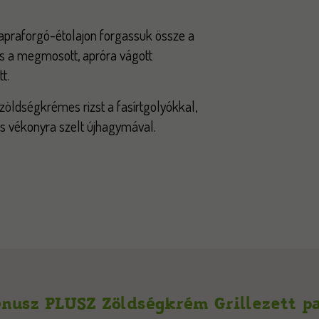
praforgó-étolajon forgassuk össze a
s a megmosott, apróra vágott
t.
 zöldségkrémes rizst a fasírtgolyókkal,
s vékonyra szelt újhagymával.
nusz PLUSZ Zöldségkrém Grillezett p