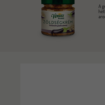
A g
hét
aro