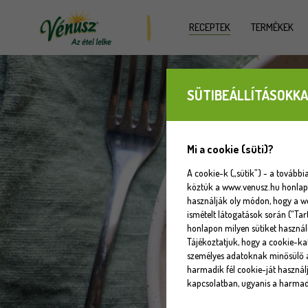
RECEPTEK
TERMÉKEK
SÜTIBEÁLLÍTÁSOKKA
Mi a cookie (süti)?
A cookie-k („sütik”) - a tovább
köztük a www.venusz.hu honlapot
használják oly módon, hogy a w
ismételt látogatások során (“Tar
honlapon milyen sütiket használ
Tájékoztatjuk, hogy a cookie-k
személyes adatoknak minősülő a
harmadik fél cookie-ját használj
kapcsolatban, ugyanis a harmadi