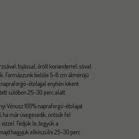
val, tojással, őrölt korianderrel, sóval,
nk. Formázzunk belőle 5-6 cm átmérőjű
napraforgó-étolajjal enyhén kikent
ett sütőben 25-30 perc alatt.
nyi Vénusz 100% napraforgó-étolajat.
, ha már üvegesedik, öntsük fel
ízzel. Fedjük le, tegyük a
majd hagyjuk elkészülni 25-30 perc