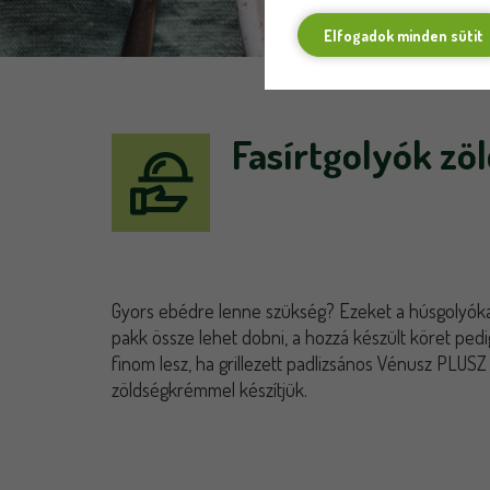
Elfogadok minden sütit
Fasírtgolyók zö
Gyors ebédre lenne szükség? Ezeket a húsgolyóka
pakk össze lehet dobni, a hozzá készült köret pedi
finom lesz, ha grillezett padlizsános Vénusz PLUSZ
zöldségkrémmel készítjük.