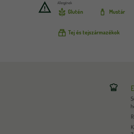
Allergének
Glutén
Mustár
Tej és tejszármazékok
E
S
h
R
K