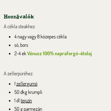
Hozzávalók
A cékla steakhez:
4 nagy vagy 8 közepes cékla
só, bors
2-4 ek
Vénusz 100% napraforgó-étolaj
A zellerpüréhez:
1
zellergumó
50 dkg krumpli
1 dl
t
ejszín
50 g
parmezán