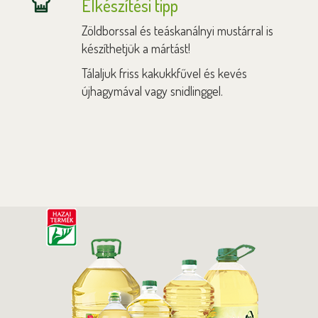
Elkészítési tipp
Zöldborssal és teáskanálnyi mustárral is
készíthetjük a mártást!
Tálaljuk friss kakukkfűvel és kevés
újhagymával vagy snidlinggel.