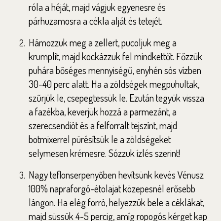
róla a héját, majd vágjuk egyenesre és
párhuzamosra a cékla alját és tetejét.
Hámozzuk meg a zellert, pucoljuk meg a
krumplit, majd kockázzuk fel mindkettőt. Főzzük
puhára bőséges mennyiségű, enyhén sós vízben
30-40 perc alatt. Ha a zöldségek megpuhultak,
szűrjük le, csepegtessük le. Ezután tegyük vissza
a fazékba, keverjük hozzá a parmezánt, a
szerecsendiót és a felforralt tejszínt, majd
botmixerrel pürésítsük le a zöldségeket
selymesen krémesre. Sózzuk ízlés szerint!
Nagy teflonserpenyőben hevítsünk kevés Vénusz
100% napraforgó-étolajat közepesnél erősebb
lángon. Ha elég forró, helyezzük bele a céklákat,
majd süssük 4-5 percig, amíg ropogós kérget kap