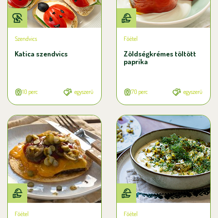
Szendvics
Főétel
Katica szendvics
Zöldségkrémes töltött
paprika
10 perc
egyszerű
70 perc
egyszerű
Főétel
Főétel