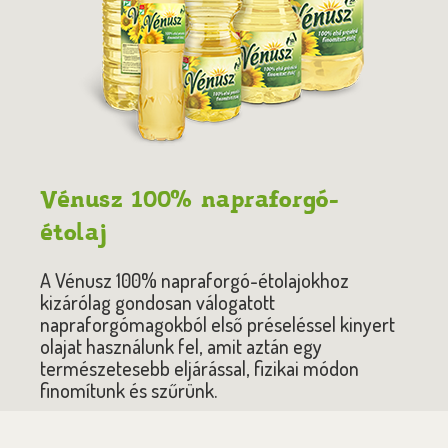
Vénusz 100% napraforgó-
étolaj
A Vénusz 100% napraforgó-étolajokhoz
kizárólag gondosan válogatott
napraforgómagokból első préseléssel kinyert
olajat használunk fel, amit aztán egy
természetesebb eljárással, fizikai módon
finomítunk és szűrünk.