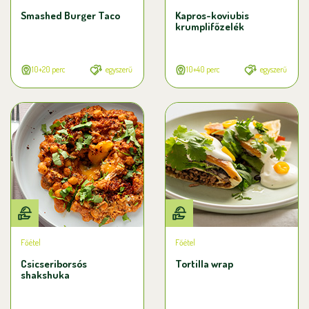
Smashed Burger Taco
Kapros-koviubis
krumplifőzelék
10+20 perc
egyszerű
10+40 perc
egyszerű
Főétel
Főétel
Csicseriborsós
Tortilla wrap
shakshuka