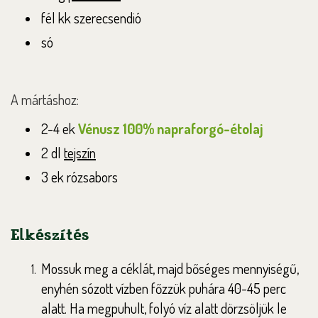
fél kk szerecsendió
só
A mártáshoz:
2-4 ek
Vénusz 100% napraforgó-étolaj
2 dl
tejszín
3 ek rózsabors
Elkészítés
Mossuk meg a céklát, majd bőséges mennyiségű,
enyhén sózott vízben főzzük puhára 40-45 perc
alatt. Ha megpuhult, folyó víz alatt dörzsöljük le