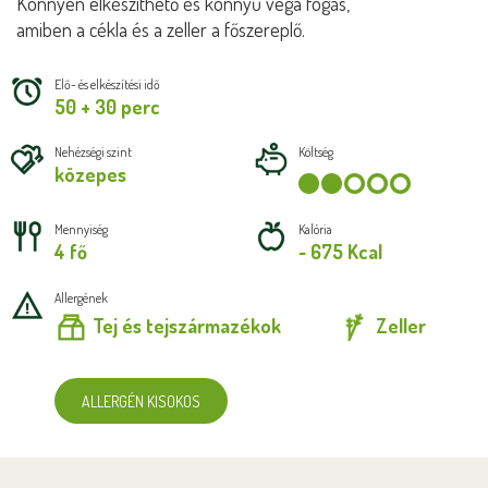
Könnyen elkészíthető és könnyű vega fogás,
amiben a cékla és a zeller a főszereplő.
Elő- és elkészítési idő
50 + 30 perc
Nehézségi szint
Költség
közepes
Mennyiség
Kalória
4 fő
~ 675 Kcal
Allergének
Tej és tejszármazékok
Zeller
ALLERGÉN KISOKOS