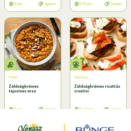
10 perc
egyszerű
15+30 perc
közepes
Főétel
Szendvics
Zöldségkrémes
Zöldségkrémes ricottás
tejszínes orzo
crostini
25 perc
egyszerű
10 + 10 perc
egyszerű