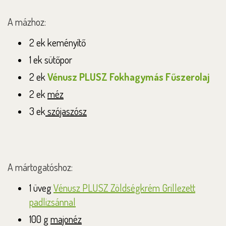
A mázhoz:
2 ek keményítő
1 ek sütőpor
2 ek
Vénusz PLUSZ Fokhagymás Fűszerolaj
2 ek
méz
3 ek
szójaszósz
A mártogatóshoz:
1 üveg
Vénusz PLUSZ Zöldségkrém Grillezett
padlizsánnal
100 g
majonéz