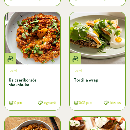
Főétel
Főétel
Csicseriborsós
Tortilla wrap
shakshuka
10 perc
egyszerű
15+30 perc
közepes