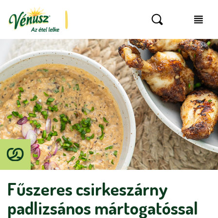
Fűszeres csirkeszárny
padlizsános mártogatóssal