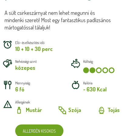
A sült csirkeszárnyat nem lehet megunni és
mindenki szereti! Most egy fantasztikus padlizsános
mártogatóssal tálaljuk!
Elő- és elkészítési idő
10 + 10 + 30 perc
Nehézségi szint
Költség
közepes
Mennyiség
Kalória
6 fő
~ 630 Kcal
Allergének
Mustár
Szója
Tojás
ALLERGÉN KISOKOS