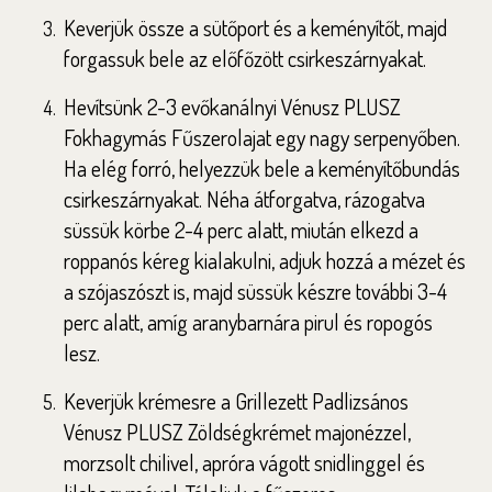
Keverjük össze a sütőport és a keményítőt, majd
forgassuk bele az előfőzött csirkeszárnyakat.
Hevítsünk 2-3 evőkanálnyi Vénusz PLUSZ
Fokhagymás Fűszerolajat egy nagy serpenyőben.
Ha elég forró, helyezzük bele a keményítőbundás
csirkeszárnyakat. Néha átforgatva, rázogatva
süssük körbe 2-4 perc alatt, miután elkezd a
roppanós kéreg kialakulni, adjuk hozzá a mézet és
a szójaszószt is, majd süssük készre további 3-4
perc alatt, amíg aranybarnára pirul és ropogós
lesz.
Keverjük krémesre a Grillezett Padlizsános
Vénusz PLUSZ Zöldségkrémet majonézzel,
morzsolt chilivel, apróra vágott snidlinggel és