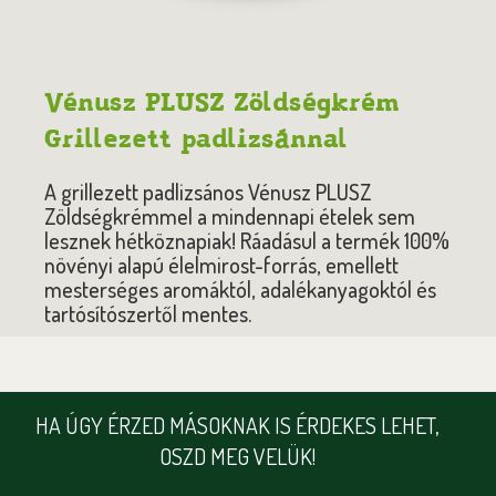
Vénusz PLUSZ Zöldségkrém
Grillezett padlizsánnal
A grillezett padlizsános Vénusz PLUSZ
Zöldségkrémmel a mindennapi ételek sem
lesznek hétköznapiak! Ráadásul a termék 100%
növényi alapú élelmirost-forrás, emellett
mesterséges aromáktól, adalékanyagoktól és
tartósítószertől mentes.
HA ÚGY ÉRZED MÁSOKNAK IS ÉRDEKES LEHET,
OSZD MEG VELÜK!