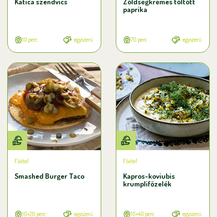
Katica szendvics
Zöldségkrémes töltött
paprika
10 perc
egyszerű
70 perc
egyszerű
Főétel
Főétel
Smashed Burger Taco
Kapros-koviubis
krumplifőzelék
10+20 perc
egyszerű
10+40 perc
egyszerű