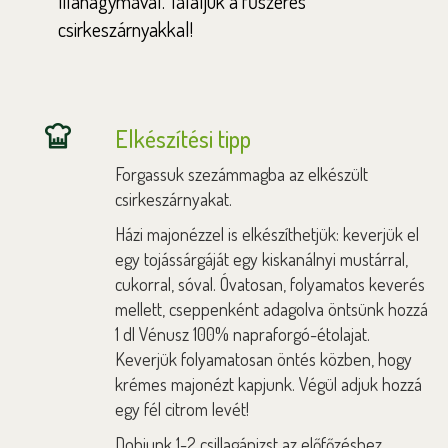
lilahagymával. Tálaljuk a fűszeres
csirkeszárnyakkal!
Elkészítési tipp
Forgassuk szezámmagba az elkészült
csirkeszárnyakat.
Házi majonézzel is elkészíthetjük: keverjük el
egy tojássárgáját egy kiskanálnyi mustárral,
cukorral, sóval. Óvatosan, folyamatos keverés
mellett, cseppenként adagolva öntsünk hozzá
1 dl Vénusz 100% napraforgó-étolajat.
Keverjük folyamatosan öntés közben, hogy
krémes majonézt kapjunk. Végül adjuk hozzá
egy fél citrom levét!
Dobjunk 1-2 csillagánizst az előfőzéshez