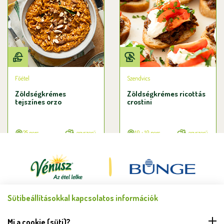
Főétel
Szendvics
Zöldségkrémes
Zöldségkrémes ricottás
tejszínes orzo
crostini
25 perc
egyszerű
10 + 10 perc
egyszerű
Sütibeállításokkal kapcsolatos információk
Minden jog fenntartva © Bunge Zrt. 2026.
FELHASZNÁLÁSI FELTÉTELEK
Mi a cookie (süti)?