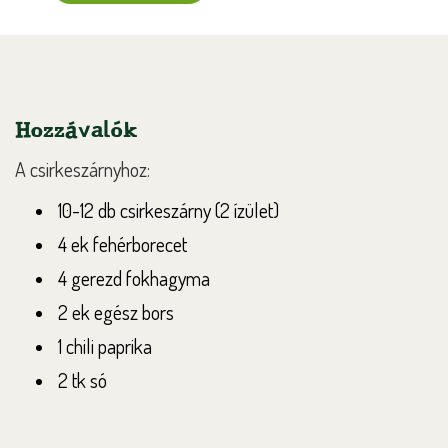
Hozzávalók
A csirkeszárnyhoz:
10-12 db csirkeszárny (2 ízület)
4 ek fehérborecet
4 gerezd fokhagyma
2 ek egész bors
1 chili paprika
2 tk só