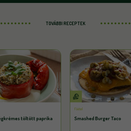
TOVÁBBI RECEPTEK
Főétel
égkrémes töltött paprika
Smashed Burger Taco