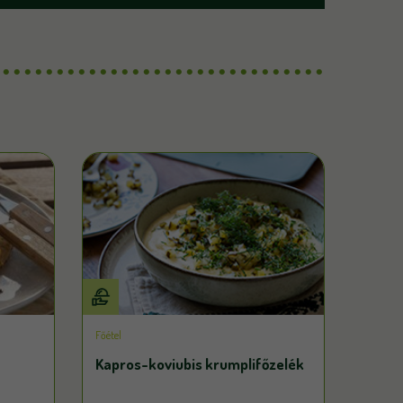
Főétel
Kapros-koviubis krumplifőzelék