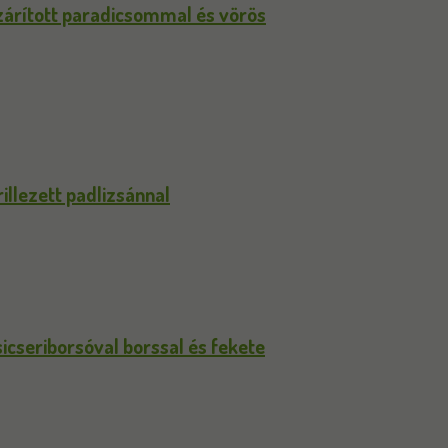
árított paradicsommal és vörös
llezett padlizsánnal
cseriborsóval borssal és fekete