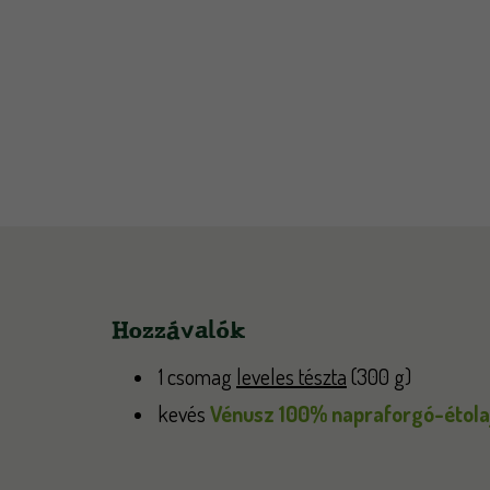
Hozzávalók
1 csomag
leveles tészta
(300 g)
kevés
Vénusz 100% napraforgó-étola