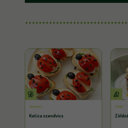
Szendvics
Főétel
Katica szendvics
Zölds