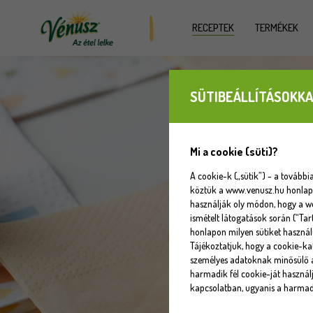
RECEPTEK
TERMÉKEK
SÜTIBEÁLLÍTÁSOKKA
Mi a cookie (süti)?
A cookie-k („sütik”) - a tovább
köztük a www.venusz.hu honlapot
használják oly módon, hogy a w
ismételt látogatások során (“Tar
honlapon milyen sütiket használ
Tájékoztatjuk, hogy a cookie-k
személyes adatoknak minősülő a
harmadik fél cookie-ját használj
kapcsolatban, ugyanis a harmadi