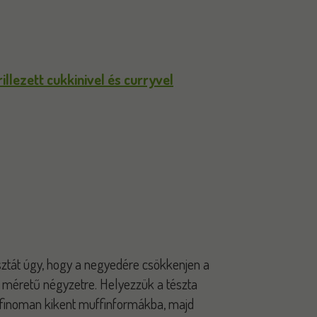
lezett cukkinivel és curryvel
tésztát úgy, hogy a negyedére csökkenjen a
 méretű négyzetre. Helyezzük a tészta
 finoman kikent muffinformákba, majd