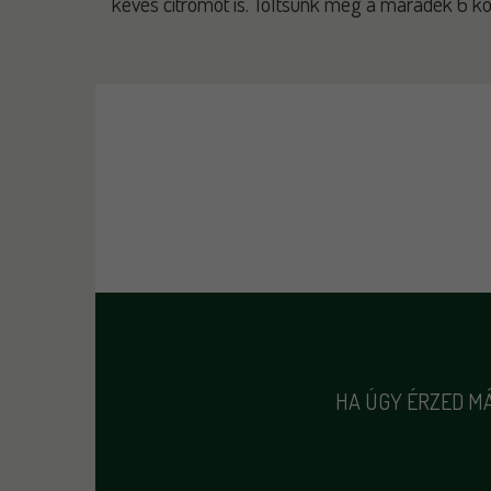
kevés citromot is. Töltsünk meg a maradék 6 k
HA ÚGY ÉRZED MÁ