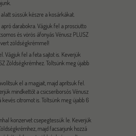
pjunk.
c alatt süssük készre a kosárkákat.
pró darabokra. Vágjuk fel a prosciutto
adicsomos és vörös áfonyás Vénusz PLUSZ
evert zöldségkrémmel!
 Vágjuk fel a feta sajtot is. Keverjük
LUSZ Zöldségkrémhez. Töltsünk meg újabb
olítsuk el a magjait, majd aprítsuk fel.
everjük mindkettőt a csicseriborsós Vénusz
kevés citromot is. Töltsünk meg újabb 6
onhal konzervet csepegtessük le. Keverjük
 Zöldségkrémhez, majd facsarjunk hozzá