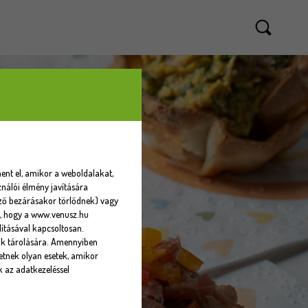
ent el, amikor a weboldalakat,
nálói élmény javítására
sző bezárásakor törlődnek) vagy
eti, hogy a www.venusz.hu
ításával kapcsoltosan.
ók tárolására. Amennyiben
tnek olyan esetek, amikor
k az adatkezeléssel