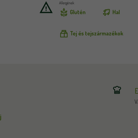
Allergének
Glutén
Hal
Tej és tejszármazékok
E
V
j