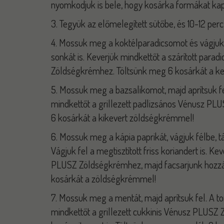
nyomkodjuk is bele, hogy kosárka formákat ka
3. Tegyük az előmelegített sütőbe, és 10-12 per
4. Mossuk meg a koktélparadicsomot és vágjuk a
sonkát is. Keverjük mindkettőt a szárított par
Zöldségkrémhez. Töltsünk meg 6 kosárkát a k
5. Mossuk meg a bazsalikomot, majd aprítsuk fel.
mindkettőt a grillezett padlizsános Vénusz P
6 kosárkát a kikevert zöldségkrémmel!
6. Mossuk meg a kápia paprikát, vágjuk félbe, táv
Vágjuk fel a megtisztított friss koriandert is. K
PLUSZ Zöldségkrémhez, majd facsarjunk hozzá 
kosárkát a zöldségkrémmel!
7. Mossuk meg a mentát, majd aprítsuk fel. A t
mindkettőt a grillezett cukkinis Vénusz PLUSZ