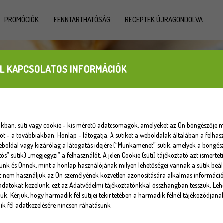
PROMÓCIÓK
FENNTARTHATÓSÁG
RECEPTEK ÚJRAGONDOLVA
L KAPCSOLATOS INFORMÁCIÓK
iakban: süti vagy cookie - kis méretű adatcsomagok, amelyeket az Ön böngészője m
 - a továbbiakban: Honlap - látogatja. A sütiket a weboldalak általában a felhasz
eboldal vagy kizárólag a látogatás idejére (“Munkamenet” sütik, amelyek a böngé
tós” sütik) „megjegyzi” a felhasználót. A jelen Cookie (süti) tájékoztató azt ismert
unk és Önnek, mint a honlap használójának milyen lehetőségei vannak a sütik beáll
at nem használjuk az Ön személyének közvetlen azonosítására alkalmas informáci
datokat kezelünk, ezt az Adatvédelmi tájékoztatónkkal összhangban tesszük. Lehe
uk. Kérjük, hogy harmadik fél sütijei tekintetében a harmadik félnél tájékozódjana
k fél adatkezelésére nincsen ráhatásunk.