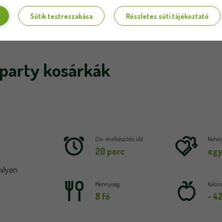
Sütik testreszabása
Részletes süti tájékoztató
party kosárkák
Elő- és elkészítési idő
Nehézs
20 perc
egy
ilyen
Mennyiség
Kalóri
8 fő
~ 4