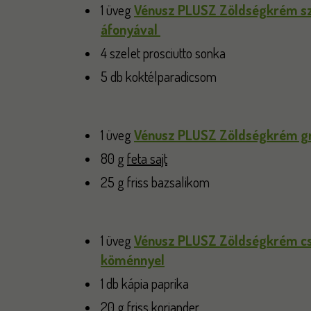
1 üveg
Vénusz PLUSZ Zöldségkrém sz
áfonyával
4 szelet prosciutto sonka
5 db koktélparadicsom
1 üveg
Vénusz PLUSZ Zöldségkrém gri
80 g
feta sajt
25 g friss bazsalikom
1 üveg
Vénusz PLUSZ Zöldségkrém csi
köménnyel
1 db kápia paprika
20 g friss koriander