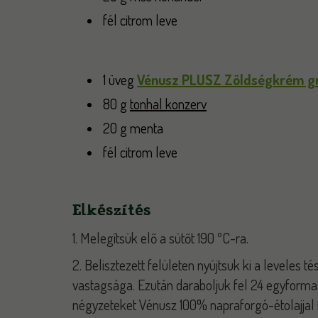
fél citrom leve
1 üveg
Vénusz PLUSZ Zöldségkrém gril
80 g
tonhal konzerv
20 g menta
fél citrom leve
Elkészítés
1. Melegítsük elő a sütőt 190 ºC-ra.
2. Belisztezett felületen nyújtsuk ki a leveles 
vastagsága. Ezután daraboljuk fel 24 egyforma
négyzeteket Vénusz 100% napraforgó-étolajjal