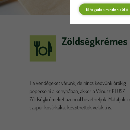
Elfogadok minden sütit
Zöldségkrémes 
Ha vendégeket várunk, de nincs kedvünk órákig
pepecselni a konyhában, akkor a Vénusz PLUSZ
Zöldségkrémeket azonnal bevethetjük. Mutatjuk, m
szuper kosárkákat készíthettek velük ti is.