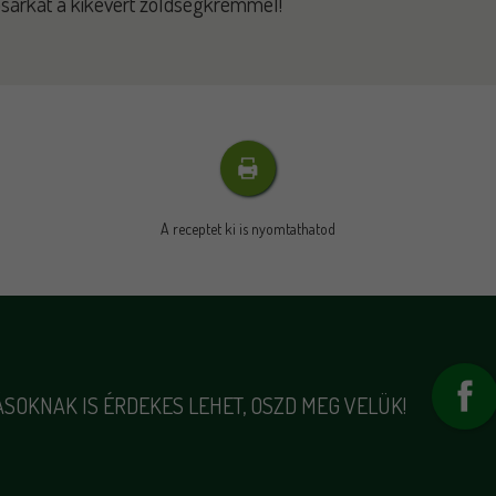
osárkát a kikevert zöldségkrém
mel!
A receptet ki is nyomtathatod
SOKNAK IS ÉRDEKES LEHET, OSZD MEG VELÜK!