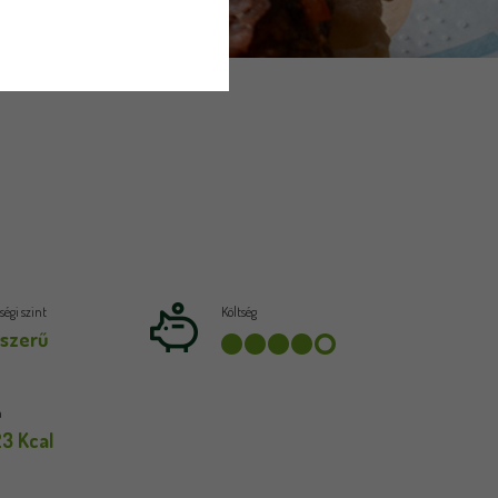
égi szint
Költség
szerű
a
23 Kcal