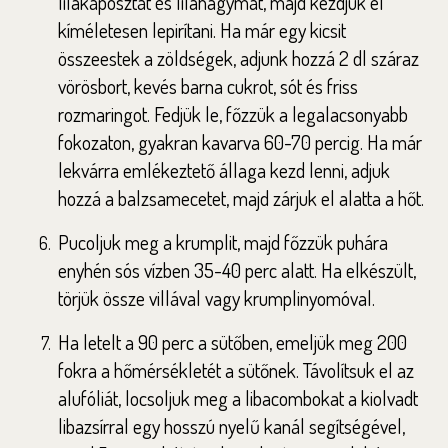
lilakáposztát és lilahagymát, majd kezdjük el
kíméletesen lepirítani. Ha már egy kicsit
összeestek a zöldségek, adjunk hozzá 2 dl száraz
vörösbort, kevés barna cukrot, sót és friss
rozmaringot. Fedjük le, főzzük a legalacsonyabb
fokozaton, gyakran kavarva 60-70 percig. Ha már
lekvárra emlékeztető állaga kezd lenni, adjuk
hozzá a balzsamecetet, majd zárjuk el alatta a hőt.
Pucoljuk meg a krumplit, majd főzzük puhára
enyhén sós vízben 35-40 perc alatt. Ha elkészült,
törjük össze villával vagy krumplinyomóval.
Ha letelt a 90 perc a sütőben, emeljük meg 200
fokra a hőmérsékletét a sütőnek. Távolítsuk el az
alufóliát, locsoljuk meg a libacombokat a kiolvadt
libazsírral egy hosszú nyelű kanál segítségével,