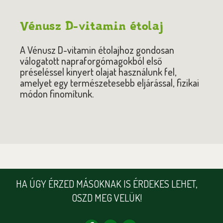
Vénusz D-vitamin étolaj
A Vénusz D-vitamin étolajhoz gondosan
válogatott napraforgómagokból első
préseléssel kinyert olajat használunk fel,
amelyet egy természetesebb eljárással, fizikai
módon finomítunk.
HA ÚGY ÉRZED MÁSOKNAK IS ÉRDEKES LEHET,
OSZD MEG VELÜK!