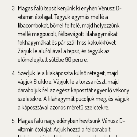
Magas falú tepsit kenjünk ki enyhén Vénusz D-
vitamin étolajjal. Tegyük egymás mellé a
libacombokat, bőrrel felfelé, majd helyezzünk
mellé megpucolt, félbevágott lilahagymákat,
fokhagymákat és pár szál friss kakukkfüvet.
Zárjuk le alufóliával a tepsit, és tegyük az
előmelegített sütőbe 90 percre.
Szedjük le a lilakáposzta külső rétegeit, majd
vágjuk 8 cikkre. Vágjuk le a torzsa részt, majd
daraboljuk fel az egész káposztát egyenlő vékony
szeletekre. A lilahagymát pucoljuk meg, és vágjuk
a káposztával azonos méretű szeletekre.
Magas falú nagy edényben hevítsünk Vénusz D-
vitamin étolajat. Adjuk hozzá a feldarabolt