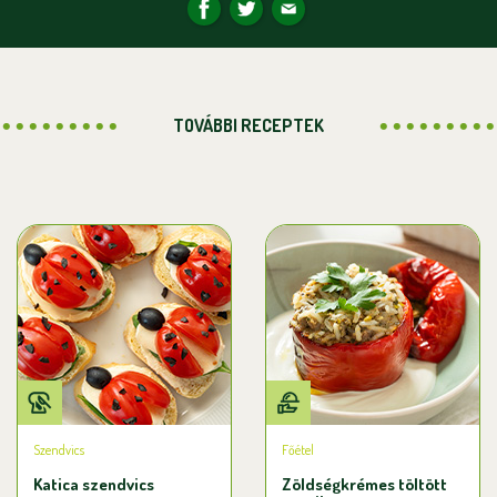
TOVÁBBI RECEPTEK
Szendvics
Főétel
Katica szendvics
Zöldségkrémes töltött