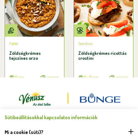
Főétel
Szendvics
Zöldségkrémes
Zöldségkrémes ricottás
tejszínes orzo
crostini
25 perc
egyszerű
10 + 10 perc
egyszerű
Sütibeállításokkal kapcsolatos információk
Minden jog fenntartva © Bunge Zrt. 2026.
FELHASZNÁLÁSI FELTÉTELEK
Mi a cookie (süti)?
ADATKEZELÉSI TÁJÉKOZTATÓ