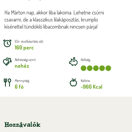
Ha Márton nap, akkor liba lakoma. Lehetne csűrni
csavarni, de a klasszikus lilakáposztás, krumplis
kísérettel tündöklő libacombnak nincsen párja!
Elő- és elkészítési idő
160 perc
Nehézségi szint
Költség
nehéz
Mennyiség
Kalória
6 fő
~960 Kcal
Hozzávalók