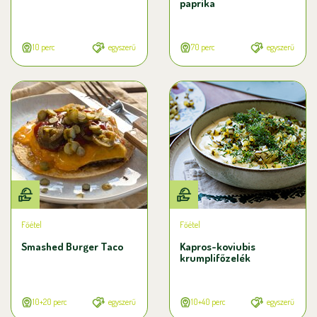
paprika
10 perc
egyszerű
70 perc
egyszerű
Főétel
Főétel
Smashed Burger Taco
Kapros-koviubis
krumplifőzelék
10+20 perc
egyszerű
10+40 perc
egyszerű