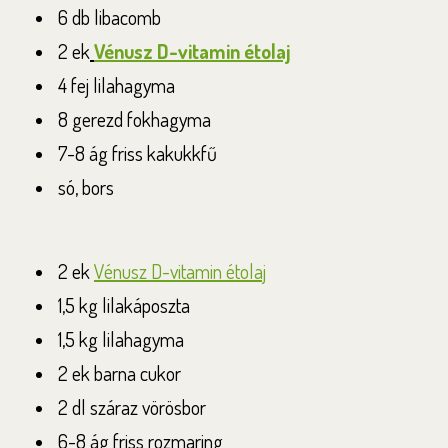
6 db libacomb
2 ek
Vénusz D-vitamin étolaj
4 fej lilahagyma
8 gerezd fokhagyma
7-8 ág friss kakukkfű
só, bors
2 ek
Vénusz D-vitamin étolaj
1,5 kg lilakáposzta
1,5 kg lilahagyma
2 ek barna cukor
2 dl száraz vörösbor
6-8 ág friss rozmaring