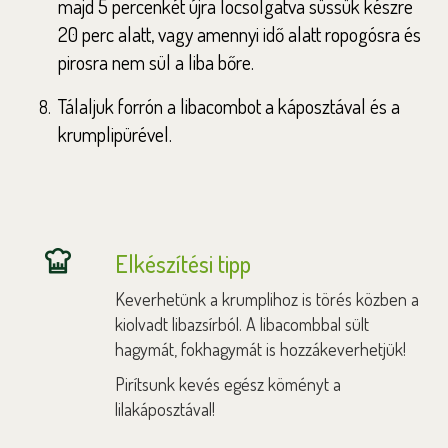
majd 5 percenkét újra locsolgatva süssük készre
20 perc alatt, vagy amennyi idő alatt ropogósra és
pirosra nem sül a liba bőre.
Tálaljuk forrón a libacombot a káposztával és a
krumplipürével.
Elkészítési tipp
Keverhetünk a krumplihoz is törés közben a
kiolvadt libazsírból. A libacombbal sült
hagymát, fokhagymát is hozzákeverhetjük!
Pirítsunk kevés egész köményt a
lilakáposztával!