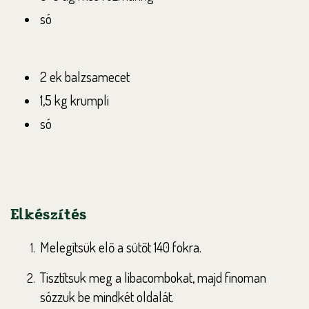
só
2 ek balzsamecet
1,5 kg krumpli
só
Elkészítés
Melegítsük elő a sütőt 140 fokra.
Tisztítsuk meg a libacombokat, majd finoman
sózzuk be mindkét oldalát.