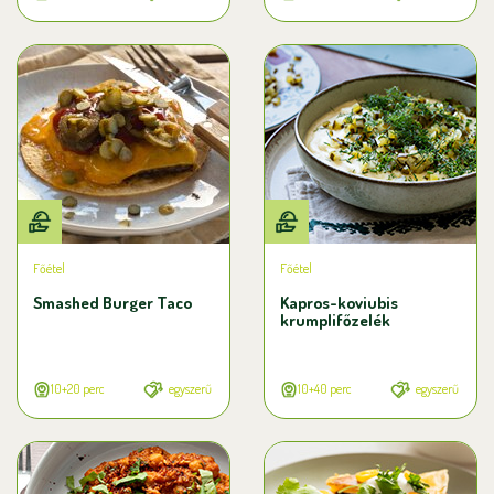
Főétel
Főétel
Smashed Burger Taco
Kapros-koviubis
krumplifőzelék
10+20 perc
egyszerű
10+40 perc
egyszerű