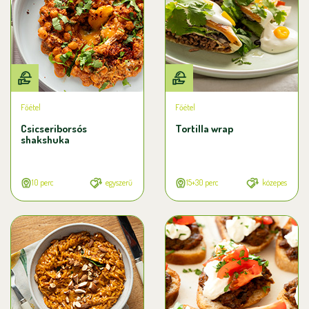
Főétel
Főétel
Csicseriborsós
Tortilla wrap
shakshuka
10 perc
egyszerű
15+30 perc
közepes