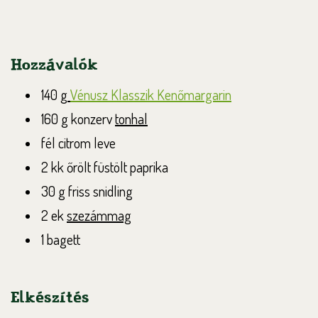
Hozzávalók
140 g
Vénusz Klasszik Kenőmargarin
160 g konzerv
tonhal
fél citrom leve
2 kk őrölt füstölt paprika
30 g friss snidling
2 ek
szezámmag
1 bagett
Elkészítés