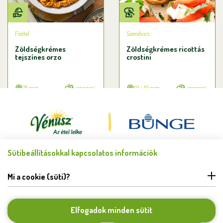
Főétel
Szendvics
Zöldségkrémes
Zöldségkrémes ricottás
tejszínes orzo
crostini
25 perc
egyszerű
10 + 10 perc
egyszerű
Sütibeállításokkal kapcsolatos információk
Minden jog fenntartva © Bunge Zrt. 2026.
FELHASZNÁLÁSI FELTÉTELEK
Mi a cookie (süti)?
ADATKEZELÉSI TÁJÉKOZTATÓ
HIBABEJELENTÉS
COOKIE BEÁLLÍTÁSOK
Elfogadok minden sütit
KAPCSOLAT