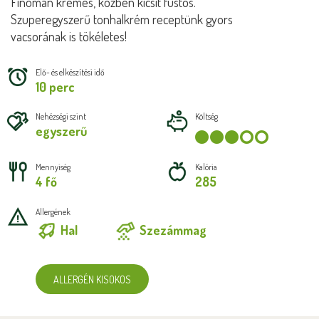
Finoman krémes, közben kicsit füstös.
Szuperegyszerű tonhalkrém receptünk gyors
vacsorának is tökéletes!
Elő- és elkészítési idő
10 perc
Nehézségi szint
Költség
egyszerű
Mennyiség
Kalória
4 fő
285
Allergének
Hal
Szezámmag
ALLERGÉN KISOKOS