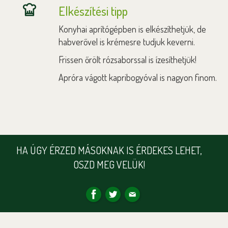
Elkészítési tipp
Konyhai aprítógépben is elkészíthetjük, de
habverővel is krémesre tudjuk keverni.
Frissen őrölt rózsaborssal is ízesíthetjük!
Apróra vágott kapribogyóval is nagyon finom.
HA ÚGY ÉRZED MÁSOKNAK IS ÉRDEKES LEHET,
OSZD MEG VELÜK!