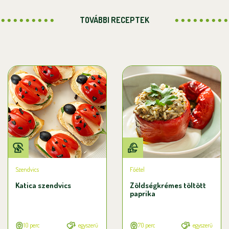
TOVÁBBI RECEPTEK
Szendvics
Főétel
Katica szendvics
Zöldségkrémes töltött
paprika
10 perc
egyszerű
70 perc
egyszerű