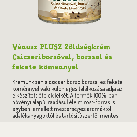
Vénusz PLUSZ Zöldségkrém
Csicseriborsóval, borssal és
fekete köménnyel
Krémünkben a csicseriborsó borssal és fekete
köménnyel való különleges találkozása adja az
elkészített ételek lelkét. A termék 100%-ban
növényi alapú, ráadásul élelmirost-forrás is
egyben, emellett mesterséges aromáktól,
adalékanyagoktól és tartósítószertől mentes.