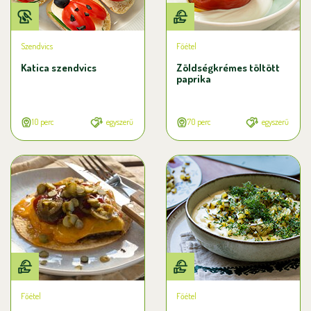
Szendvics
Főétel
Katica szendvics
Zöldségkrémes töltött
paprika
10 perc
egyszerű
70 perc
egyszerű
Főétel
Főétel