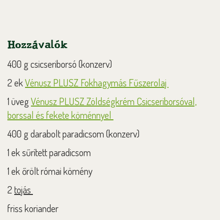
Hozzávalók
400 g csicseriborsó (konzerv)
2 ek
Vénusz PLUSZ Fokhagymás Fűszerolaj
1 üveg
Vénusz PLUSZ Zöldségkrém Csicseriborsóval,
borssal és fekete köménnyel
400 g darabolt paradicsom (konzerv)
1 ek sűrített paradicsom
1 ek őrölt római kömény
2
tojás
friss koriander