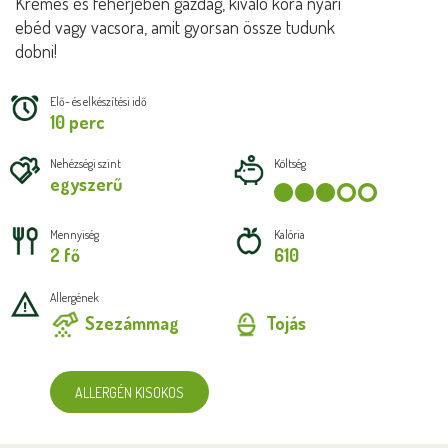
Krémes és fehérjében gazdag, kiváló kora nyári
ebéd vagy vacsora, amit gyorsan össze tudunk
dobni!
Elő- és elkészítési idő
10 perc
Nehézségi szint
Költség
egyszerű
Mennyiség
Kalória
2 fő
610
Allergének
Szezámmag
Tojás
ALLERGÉN KISOKOS