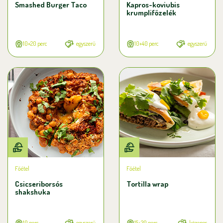
Smashed Burger Taco
Kapros-koviubis
krumplifőzelék
10+20 perc
egyszerű
10+40 perc
egyszerű
Főétel
Főétel
Csicseriborsós
Tortilla wrap
shakshuka
10 perc
egyszerű
15+30 perc
közepes