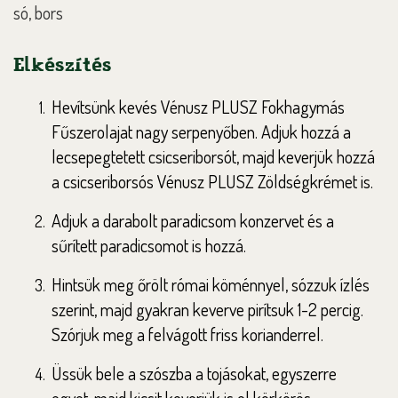
só, bors
Elkészítés
Hevítsünk kevés Vénusz PLUSZ Fokhagymás
Fűszerolajat nagy serpenyőben. Adjuk hozzá a
lecsepegtetett csicseriborsót, majd keverjük hozzá
a csicseriborsós Vénusz PLUSZ Zöldségkrémet is.
Adjuk a darabolt paradicsom konzervet és a
sűrített paradicsomot is hozzá.
Hintsük meg őrölt római köménnyel, sózzuk ízlés
szerint, majd gyakran keverve pirítsuk 1-2 percig.
Szórjuk meg a felvágott friss korianderrel.
Üssük bele a szószba a tojásokat, egyszerre