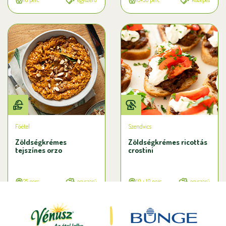
Főétel
Szendvics
Zöldségkrémes
Zöldségkrémes ricottás
tejszínes orzo
crostini
25 perc
egyszerű
10 + 10 perc
egyszerű