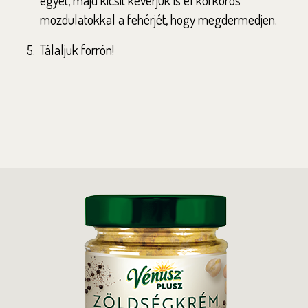
egyet, majd kicsit keverjük is el körkörös
mozdulatokkal a fehérjét, hogy megdermedjen.
Tálaljuk forrón!