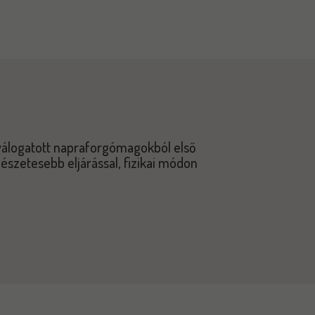
válogatott napraforgómagokból első
mészetesebb eljárással, fizikai módon