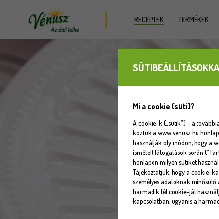
RECEPTEK
TERMÉKEK
SÜTIBEÁLLÍTÁSOKKA
Mi a cookie (süti)?
A cookie-k („sütik”) - a tovább
köztük a www.venusz.hu honlapot
használják oly módon, hogy a w
ismételt látogatások során (“Tar
honlapon milyen sütiket használ
Tájékoztatjuk, hogy a cookie-k
személyes adatoknak minősülő a
harmadik fél cookie-ját használj
kapcsolatban, ugyanis a harmadi