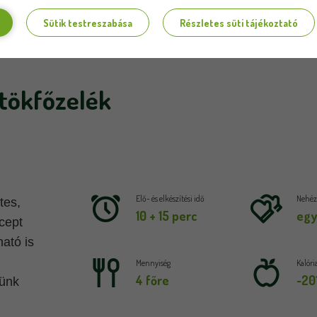
Sütik testreszabása
Részletes süti tájékoztató
tökfőzelék
Elő- és elkészítési idő
Nehézs
tes,
10 + 15 perc
egy
cept
ató is
Mennyiség
Kalóri
4 főre
~20
vünk