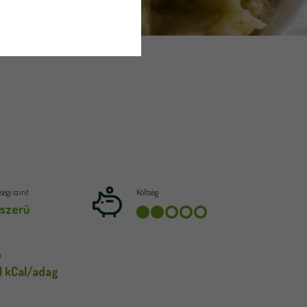
égi szint
Költség
szerű
a
1 kCal/adag