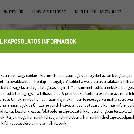
PROMÓCIÓK
FENNTARTHATÓSÁG
RECEPTEK ÚJRAGONDOLVA
L KAPCSOLATOS INFORMÁCIÓK
iakban: süti vagy cookie - kis méretű adatcsomagok, amelyeket az Ön böngészője m
 - a továbbiakban: Honlap - látogatja. A sütiket a weboldalak általában a felhasz
eboldal vagy kizárólag a látogatás idejére (“Munkamenet” sütik, amelyek a böngé
tós” sütik) „megjegyzi” a felhasználót. A jelen Cookie (süti) tájékoztató azt ismert
unk és Önnek, mint a honlap használójának milyen lehetőségei vannak a sütik beáll
at nem használjuk az Ön személyének közvetlen azonosítására alkalmas informáci
datokat kezelünk, ezt az Adatvédelmi tájékoztatónkkal összhangban tesszük. Lehe
uk. Kérjük, hogy harmadik fél sütijei tekintetében a harmadik félnél tájékozódjana
k fél adatkezelésére nincsen ráhatásunk.