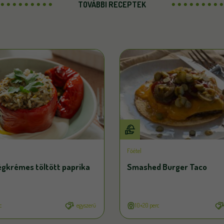
TOVÁBBI RECEPTEK
Főétel
égkrémes töltött paprika
Smashed Burger Taco
c
egyszerű
10+20 perc