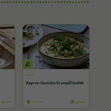
Főétel
Kapros-koviubis krumplifőzelék
egyszerű
10+40 perc
egyszerű