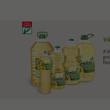
Vé
A V
pré
fin