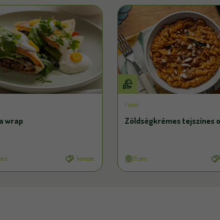
Főétel
la wrap
Zöldségkrémes tejszínes 
perc
közepes
25 perc