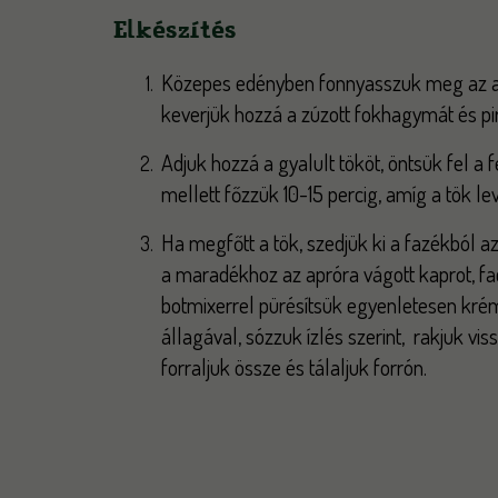
Elkészítés
Közepes edényben fonnyasszuk meg az a
keverjük hozzá a zúzott fokhagymát és pir
Adjuk hozzá a gyalult tököt, öntsük fel a 
mellett főzzük 10-15 percig, amíg a tök le
Ha megfőtt a tök, szedjük ki a fazékból a
a maradékhoz az apróra vágott kaprot, fac
botmixerrel pürésítsük egyenletesen kré
állagával, sózzuk ízlés szerint, rakjuk vis
forraljuk össze és tálaljuk forrón.