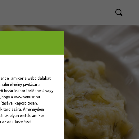
ent el, amikor a weboldalakat,
nálói élmény javítására
sző bezárásakor törlődnek) vagy
eti, hogy a www.venusz.hu
ításával kapcsoltosan.
ók tárolására. Amennyiben
tnek olyan esetek, amikor
k az adatkezeléssel