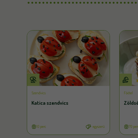
Szendvics
Főétel
Katica szendvics
Zölds
10 perc
egyszerű
70 per