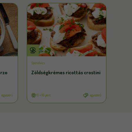
Szendvics
orzo
Zöldségkrémes ricottás crostini
egyszerű
10 + 10 perc
egyszerű