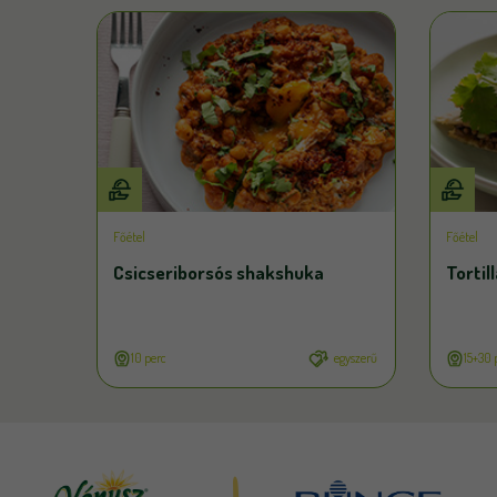
Főétel
Főétel
Csicseriborsós shakshuka
Tortil
10 perc
egyszerű
15+30 