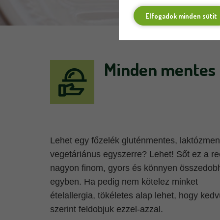
Elfogadok minden sütit
Minden mentes 
Lehet egy főzelék gluténmentes, laktózmen
vegetáriánus egyszerre? Lehet! Sőt ez a re
nagyon finom, gyors és könnyen összedobh
egyben. Ha pedig nem kötelez minket
ételallergia, tökéletes alap lehet, hogy ked
szerint feldobjuk ezzel-azzal.