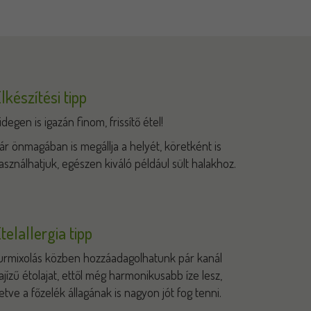
lkészítési tipp
idegen is igazán finom, frissítő étel!
ár önmagában is megállja a helyét, köretként is
asználhatjuk, egészen kiváló például sült halakhoz.
telallergia tipp
urmixolás közben hozzáadagolhatunk pár kanál
ajízű étolajat, ettől még harmonikusabb íze lesz,
lletve a főzelék állagának is nagyon jót fog tenni.