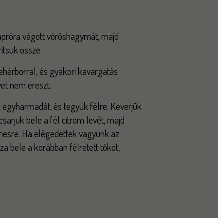
próra vágott vöröshagymát, majd
ítsuk össze.
fehérborral, és gyakori kavargatás
vet nem ereszt.
z egyharmadát, és tegyük félre. Keverjük
sarjuk bele a fél citrom levét, majd
mesre. Ha elégedettek vagyunk az
sza bele a korábban félretett tököt,