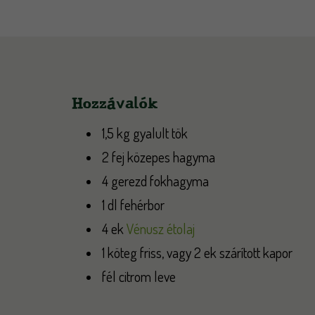
Hozzávalók
1,5 kg gyalult tök
2 fej közepes hagyma
4 gerezd fokhagyma
1 dl fehérbor
4 ek
Vénusz étolaj
1 köteg friss, vagy 2 ek szárított kapor
fél citrom leve