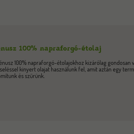
nusz 100% napraforgó-étolaj
énusz 100% napraforgó-étolajokhoz kizárólag gondosan 
seléssel kinyert olajat használunk fel, amit aztán egy ter
omítunk és szűrünk.