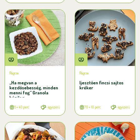
Rágcsa
Rágcsa
„Ha megvan a
Ijesztően fincsi sajtos
kezdősebesség, minden
kréker
menni fog” Granola
házilag
5 + 40 perc
egyszerű
70 + 10 perc
egyszerű