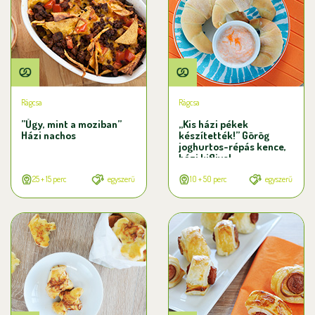
Rágcsa
Rágcsa
”Úgy, mint a moziban”
„Kis házi pékek
Házi nachos
készítették!” Görög
joghurtos-répás kence,
házi kiflivel
25 + 15 perc
egyszerű
10 + 50 perc
egyszerű