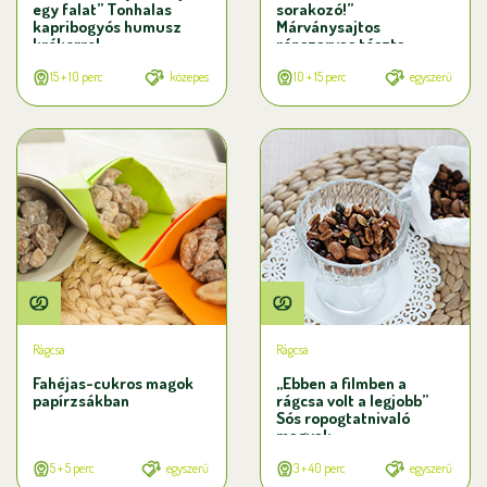
egy falat” Tonhalas
sorakozó!”
kapribogyós humusz
Márványsajtos
krékerrel
rénszarvas tészta
15 + 10 perc
közepes
10 + 15 perc
egyszerű
Rágcsa
Rágcsa
Fahéjas-cukros magok
„Ebben a filmben a
papírzsákban
rágcsa volt a legjobb”
Sós ropogtatnivaló
magvak
5 + 5 perc
egyszerű
3 + 40 perc
egyszerű