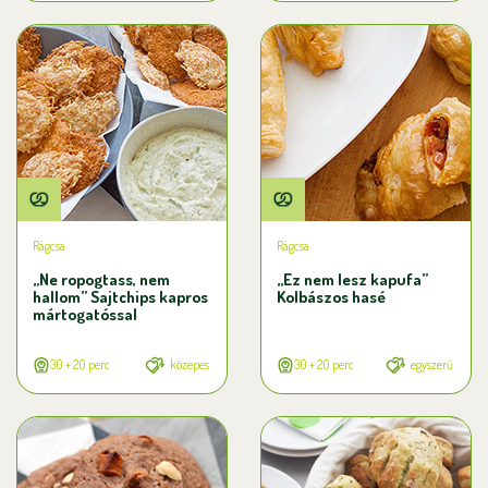
Rágcsa
Rágcsa
„Ne ropogtass, nem
„Ez nem lesz kapufa”
hallom” Sajtchips kapros
Kolbászos hasé
mártogatóssal
30 + 20 perc
közepes
30 + 20 perc
egyszerű