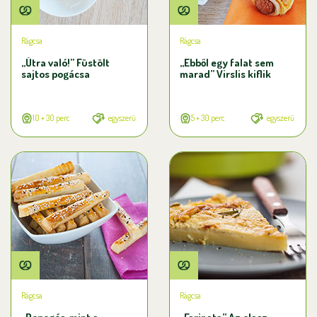
Rágcsa
Rágcsa
„Útra való!” Füstölt
„Ebből egy falat sem
sajtos pogácsa
marad” Virslis kiflik
10 + 30 perc
egyszerű
5 + 30 perc
egyszerű
Rágcsa
Rágcsa