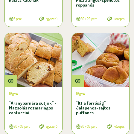
kalács katonák
Pisztrángos-spenótos
roppanós
5 perc
egyszerű
30 + 20 perc
közepes
Rágcsa
Rágcsa
“Aranybarnára sütjük” -
“Itt a forróság”
Mazsolás rozmaringos
Jalapenos-sajtos
cantuccini
puffancs
20 + 30 perc
egyszerű
20 + 30 perc
közepes