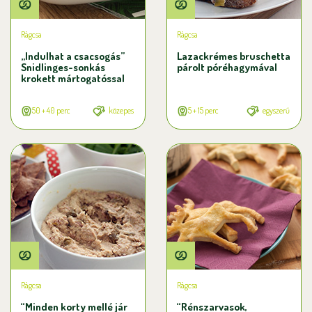
Rágcsa
Rágcsa
„Indulhat a csacsogás”
Lazackrémes bruschetta
Snidlinges-sonkás
párolt póréhagymával
krokett mártogatóssal
50 + 40 perc
közepes
5 + 15 perc
egyszerű
Rágcsa
Rágcsa
“Minden korty mellé jár
“Rénszarvasok,