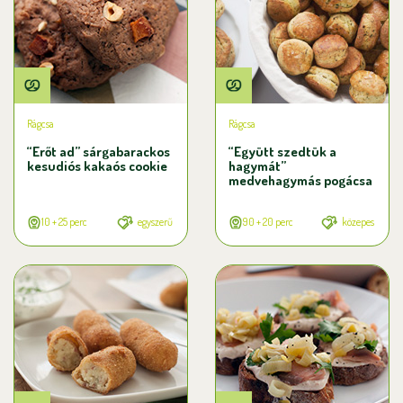
Rágcsa
Rágcsa
“Erőt ad” sárgabarackos
“Együtt szedtük a
kesudiós kakaós cookie
hagymát”
medvehagymás pogácsa
10 + 25 perc
egyszerű
90 + 20 perc
közepes