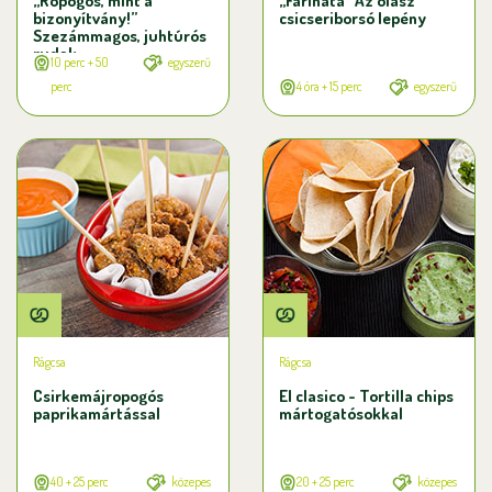
„Ropogós, mint a
„Farinata” Az olasz
bizonyítvány!”
csicseriborsó lepény
Szezámmagos, juhtúrós
rudak
10 perc + 50
egyszerű
perc
4 óra + 15 perc
egyszerű
Rágcsa
Rágcsa
Csirkemájropogós
El clasico - Tortilla chips
paprikamártással
mártogatósokkal
40 + 25 perc
közepes
20 + 25 perc
közepes