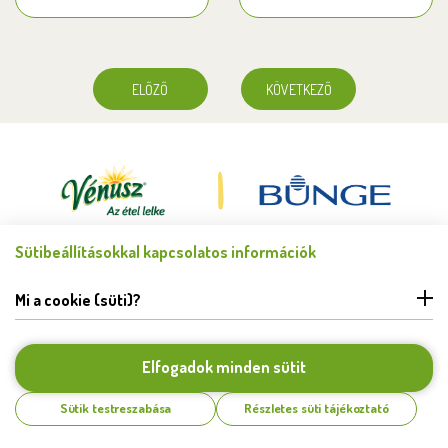
ELŐZŐ
KÖVETKEZŐ
Sütibeállításokkal kapcsolatos információk
Minden jog fenntartva © Bunge Zrt. 2026.
FELHASZNÁLÁSI FELTÉTELEK
Mi a cookie (süti)?
ADATKEZELÉSI TÁJÉKOZTATÓ
HIBABEJELENTÉS
COOKIE BEÁLLÍTÁSOK
Elfogadok minden sütit
KAPCSOLAT
Sütik testreszabása
Részletes süti tájékoztató