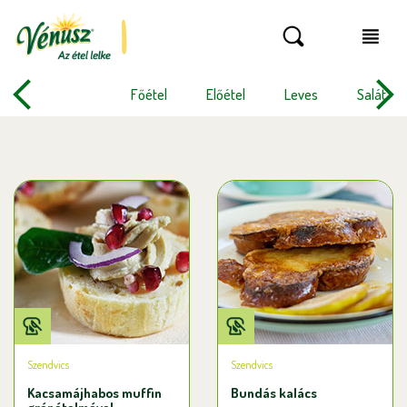
Főétel
Előétel
Leves
Saláta
Szendvics
Szendvics
Kacsamájhabos muffin
Bundás kalács