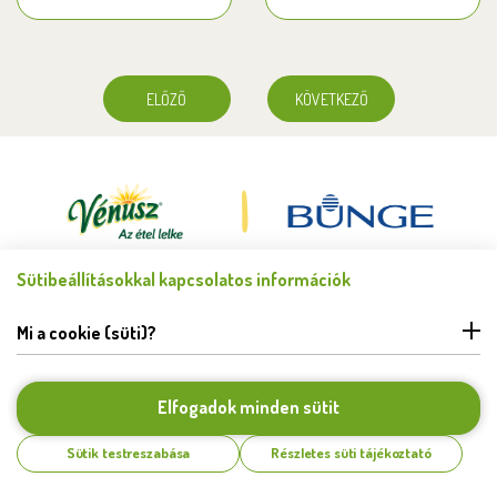
ELŐZŐ
KÖVETKEZŐ
Sütibeállításokkal kapcsolatos információk
Minden jog fenntartva © Bunge Zrt. 2026.
FELHASZNÁLÁSI FELTÉTELEK
Mi a cookie (süti)?
ADATKEZELÉSI TÁJÉKOZTATÓ
HIBABEJELENTÉS
COOKIE BEÁLLÍTÁSOK
Elfogadok minden sütit
KAPCSOLAT
Sütik testreszabása
Részletes süti tájékoztató