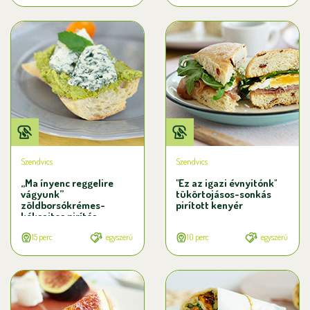
Szendvics
Szendvics
„Ma ínyenc reggelire
"Ez az igazi évnyitónk"
vágyunk”
tükörtojásos-sonkás
zöldborsókrémes-
pirított kenyér
kéksajtos pirítós
15 perc
egyszerű
10 perc
egyszerű