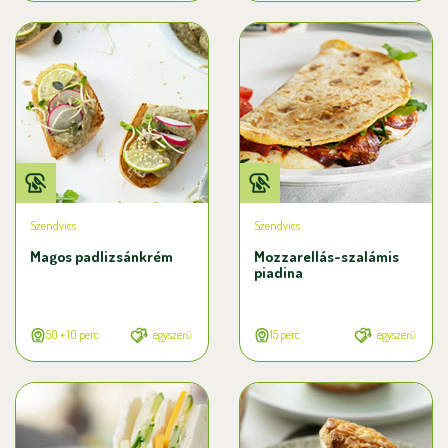
Szendvics
Szendvics
Magos padlizsánkrém
Mozzarellás-szalámis
piadina
50 + 10 perc
egyszerű
15 perc
egyszerű