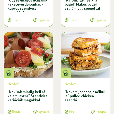
“Ügyes-magos dolgaink”
“Nálunk így néz ki a
Fekete-erdő sonkás -
bagel” Mákos bagel
kapros szendvics
szalámival, spenóttal
magokkal
10 perc
egyszerű
10 perc
egyszerű
Szendvics
Szendvics
„Nekünk mindig kell rá
“Nekem jöhet sajt nélkül
valami extra” Szendvics
is” pulled chicken
variációk magokkal
szendó
20 perc
egyszerű
4 óra
közepes