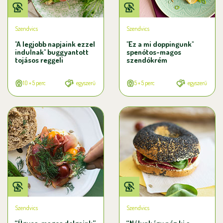
Szendvics
Szendvics
"A legjobb napjaink ezzel
"Ez a mi doppingunk"
indulnak" buggyantott
spenótos-magos
tojásos reggeli
szendókrém
10 + 5 perc
egyszerű
5 + 5 perc
egyszerű
Szendvics
Szendvics