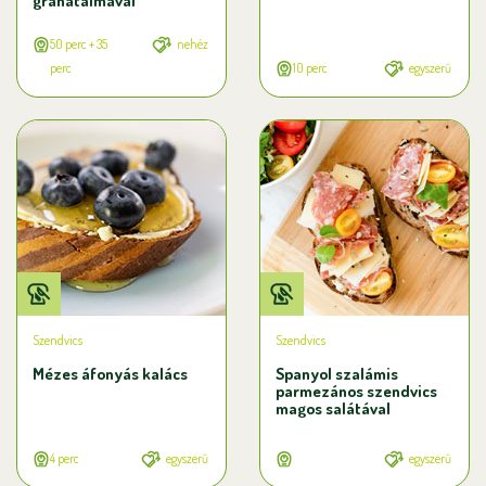
gránátalmával
50 perc + 35
nehéz
perc
10 perc
egyszerű
Szendvics
Szendvics
Mézes áfonyás kalács
Spanyol szalámis
parmezános szendvics
magos salátával
4 perc
egyszerű
egyszerű