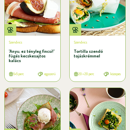
Szendvics
Szendvics
"Anyu, ez tényleg fincsi!"
Tortilla szendó
fügés kecskesajtos
tojáskrémmel
kalács
5+5 perc
egyszerű
20 + 20 perc
közepes