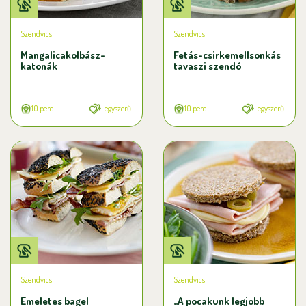
Szendvics
Szendvics
Mangalicakolbász-
Fetás-csirkemellsonkás
katonák
tavaszi szendó
10 perc
egyszerű
10 perc
egyszerű
Szendvics
Szendvics
Emeletes bagel
„A pocakunk legjobb