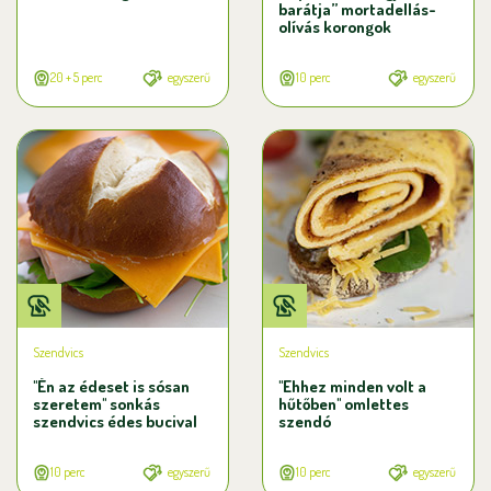
barátja” mortadellás-
olívás korongok
20 + 5 perc
egyszerű
10 perc
egyszerű
Szendvics
Szendvics
"Én az édeset is sósan
"Ehhez minden volt a
szeretem" sonkás
hűtőben" omlettes
szendvics édes bucival
szendó
10 perc
egyszerű
10 perc
egyszerű