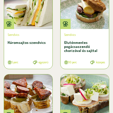
Szendvics
Szendvics
Háromsajtos szendvics
Gluténmentes
pogácsaszendó
chorizóval és sajttal
5 perc
egyszerű
90 perc
közepes